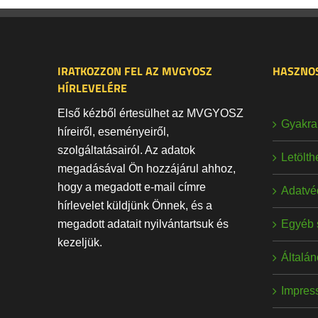
IRATKOZZON FEL AZ MVGYOSZ
HASZNOS
HÍRLEVELÉRE
Első kézből értesülhet az MVGYOSZ
Gyakran
híreiről, eseményeiről,
szolgáltatásairól. Az adatok
Letölt
megadásával Ön hozzájárul ahhoz,
hogy a megadott e-mail címre
Adatvé
hírlevelet küldjünk Önnek, és a
Egyéb 
megadott adatait nyilvántartsuk és
kezeljük.
Általán
Impres