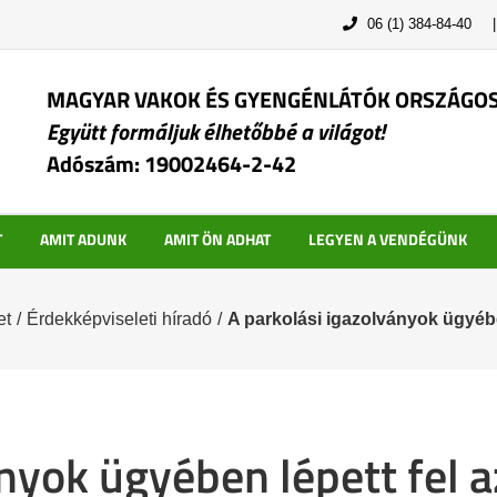
06 (1) 384-84-40
MAGYAR VAKOK ÉS GYENGÉNLÁTÓK ORSZÁGO
Együtt formáljuk élhetőbbé a világot!
Adószám: 19002464-2-42
T
AMIT ADUNK
AMIT ÖN ADHAT
LEGYEN A VENDÉGÜNK
et
/
Érdekképviseleti híradó
/
A parkolási igazolványok ügyéb
ányok ügyében lépett fel