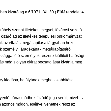
en kizárólag a 6/1971. (XI. 30.) EüM rendelet 4.
óhely szerint illetékes megyei, fővárosi vezető
g kizárólag az illetékes települési önkormányzat
k az ellátás megállapítása tárgyában hozott
kok személyi járadékának megállapításáról
ssággal élő személyek részére kiállított hatósági
ás mégis olyan okirat becsatolását kívánja meg,
vány kiadása, hatályának meghosszabbítása
enlő bánásmódhoz fűződő joga sérül, mivel – a
m azonos módon, eséllyel vehetnek részt az