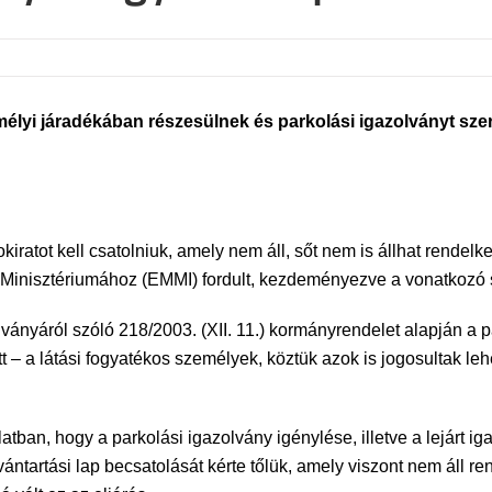
lyi járadékában részesülnek és parkolási igazolványt szer
kiratot kell csatolniuk, amely nem áll, sőt nem is állhat rende
Minisztériumához (EMMI) fordult, kezdeményezve a vonatkozó s
ványáról szóló 218/2003. (XII. 11.) kormányrendelet alapján a 
– a látási fogyatékos személyek, köztük azok is jogosultak leh
solatban, hogy a parkolási igazolvány igénylése, illetve a lejár
ántartási lap becsatolását kérte tőlük, amely viszont nem áll 