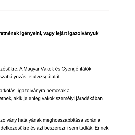
etnének igényelni, vagy lejárt igazolványuk
lkezésükre. A Magyar Vakok és Gyengénlátók
zabályozás felülvizsgálatát.
parkolási igazolványra nemcsak a
etnek, akik jelenleg vakok személyi járadékában
t igazolvány hatályának meghosszabbítása során a
rendelkezésükre és azt beszerezni sem tudták. Ennek