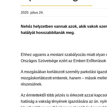
2020. július 24.
Nehéz helyzetben vannak azok, akik vakok szemé
hatályát hosszabbítanák meg.
Ehhez ugyanis a mostani szabályozás miatt olyan o
Országos Szövetsége ezért az Emberi Erőforrások 
A mozgásában korlátozott személy parkolási igazol
mozgáskorlátozott emberek, hanem – mások mellett 
részesülnek.
Az érintettektől több jelzés is érkezett azzal kapc
hatóság a vakság tényének igazolására az ún. nyilv