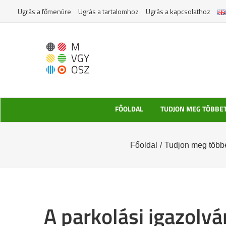
Kihagyás
Ugrás a főmenüre
Ugrás a tartalomhoz
Ugrás a kapcsolathoz
FŐOLDAL
TUDJON MEG TÖBBE
Főoldal
/
Tudjon meg több
A parkolási igazolv