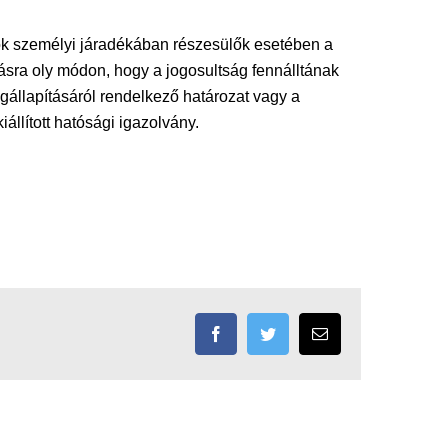
ok személyi járadékában részesülők esetében a
ásra oly módon, hogy a jogosultság fennálltának
gállapításáról rendelkező határozat vagy a
állított hatósági igazolvány.
Facebook
Twitter
Email: