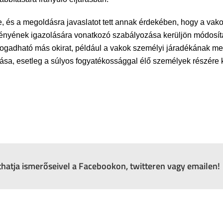
és a megoldásra javaslatot tett annak érdekében, hogy a vak
tényének igazolására vonatkozó szabályozása kerüljön módosít
elfogadható más okirat, például a vakok személyi járadékának me
lása, esetleg a súlyos fogyatékossággal élő személyek részére ki
zthatja ismerőseivel a Facebookon, twitteren vagy emailen!