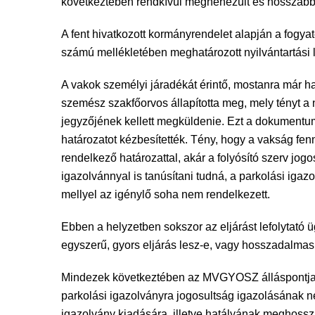
következtében rendkívül megnehezült és hosszabbá 
A fent hivatkozott kormányrendelet alapján a fogya
számú mellékletében meghatározott nyilvántartási l
A vakok személyi járadékát érintő, mostanra már hat
szemész szakfőorvos állapította meg, mely tényt a ny
jegyzőjének kellett megküldenie. Ezt a dokumentum
határozatot kézbesítették. Tény, hogy a vakság fen
rendelkező határozattal, akár a folyósító szerv jog
igazolvánnyal is tanúsítani tudná, a parkolási ig
mellyel az igénylő soha nem rendelkezett.
Ebben a helyzetben sokszor az eljárást lefolytató
egyszerű, gyors eljárás lesz-e, vagy hosszadalmas,
Mindezek következtében az MVGYOSZ álláspontja s
parkolási igazolványra jogosultság igazolásának n
igazolvány kiadására, illetve hatályának meghossz