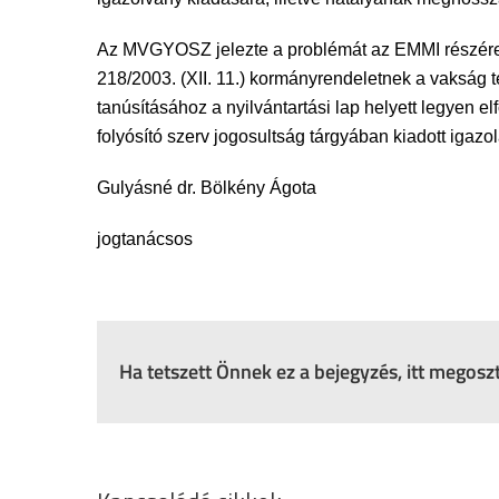
Az MVGYOSZ jelezte a problémát az EMMI részére, 
218/2003. (XII. 11.) kormányrendeletnek a vakság 
tanúsításához a nyilvántartási lap helyett legyen 
folyósító szerv jogosultság tárgyában kiadott igazo
Gulyásné dr. Bölkény Ágota
jogtanácsos
Ha tetszett Önnek ez a bejegyzés, itt megos