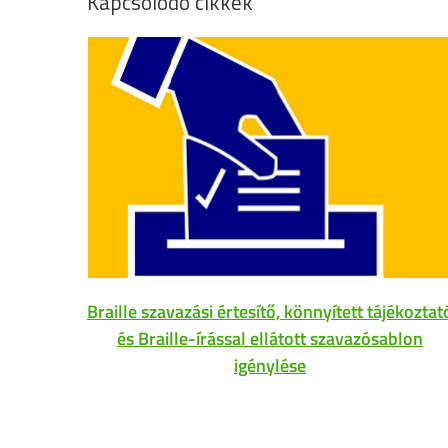
Kapcsolódó cikkek
Braille szavazási értesítő, könnyített tájékoztat
és Braille-írással ellátott szavazósablon
igénylése