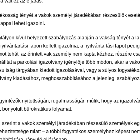
vált ez az eljárás.
tékosság tényét a vakok személyi járadékában részesülők esetéb
appal lehet igazolni.
ályon kívül helyezett szabályozás alapján a vakság tényét a lak
ilvántartási lapon kellett igazolnia, a nyilvántartási lapot pedi
ot tehát az érintett vak személy nem kapta kézhez, részére csa
nálltát a parkolási igazolvány igénylője több módon, akár a va
osultság tárgyában kiadott igazolásával, vagy a súlyos fogyatéko
azolvány kiadásához, meghosszabbításához a jelenlegi szabályoz
 ügyintézők nyitottságán, rugalmasságán múlik, hogy az igazol
 bonyolult bürokratikus folyamat.
zerint a vakok személyi járadékában részesülő személyek egy
ehezítettsége miatt – a többi fogyatékos személyhez képest ne
abbítására irányuló eljárásban.