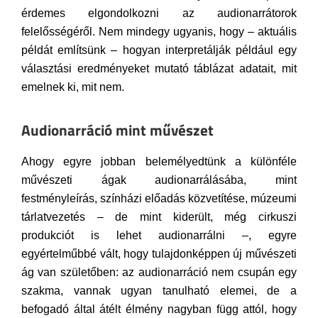
érdemes elgondolkozni az audionarrátorok
felelősségéről. Nem mindegy ugyanis, hogy – aktuális
példát említsünk – hogyan interpretálják például egy
választási eredményeket mutató táblázat adatait, mit
emelnek ki, mit nem.
Audionarráció mint művészet
Ahogy egyre jobban belemélyedtünk a különféle
művészeti ágak audionarrálásába, mint
festményleírás, színházi előadás közvetítése, múzeumi
tárlatvezetés – de mint kiderült, még cirkuszi
produkciót is lehet audionarrálni –, egyre
egyértelműbbé vált, hogy tulajdonképpen új művészeti
ág van születőben: az audionarráció nem csupán egy
szakma, vannak ugyan tanulható elemei, de a
befogadó által átélt élmény nagyban függ attól, hogy