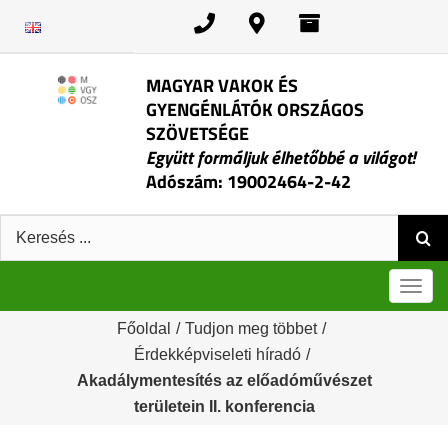
Kihagyás
MAGYAR VAKOK ÉS
GYENGÉNLÁTÓK ORSZÁGOS
SZÖVETSÉGE
Együtt formáljuk élhetőbbé a világot!
Adószám: 19002464-2-42
Keresés:
Men
Főoldal
/
Tudjon meg többet
/
Érdekképviseleti híradó
/
Akadálymentesítés az előadóművészet
területein II. konferencia