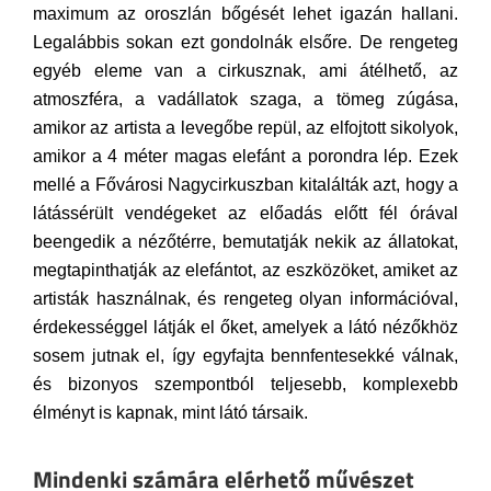
maximum az oroszlán bőgését lehet igazán hallani.
Legalábbis sokan ezt gondolnák elsőre. De rengeteg
egyéb eleme van a cirkusznak, ami átélhető, az
atmoszféra, a vadállatok szaga, a tömeg zúgása,
amikor az artista a levegőbe repül, az elfojtott sikolyok,
amikor a 4 méter magas elefánt a porondra lép. Ezek
mellé a Fővárosi Nagycirkuszban kitalálták azt, hogy a
látássérült vendégeket az előadás előtt fél órával
beengedik a nézőtérre, bemutatják nekik az állatokat,
megtapinthatják az elefántot, az eszközöket, amiket az
artisták használnak, és rengeteg olyan információval,
érdekességgel látják el őket, amelyek a látó nézőkhöz
sosem jutnak el, így egyfajta bennfentesekké válnak,
és bizonyos szempontból teljesebb, komplexebb
élményt is kapnak, mint látó társaik.
Mindenki számára elérhető művészet