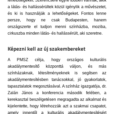
lehetőségeket. Szerencsére egyre többen vannak, akik
a látás- és hallássérültek közül igénylik a művészetet,
és ki is használják a lehetőségeket. Fontos lenne
persze, hogy ne csak Budapesten, hanem
országszerte el tudjon menni színházba, moziba,
cirkuszba minden látás- és hallássérült, aki szeretne.
Képezni kell az új szakembereket
A PMSZ célja, hogy országos kulturális
akadálymentesítő központtá váljon, és más
színházaknak, létesítményeknek is segítsen az
akadálymentesítésben tanácsokkal, jó gyakorlatok,
tapasztalatok megosztásával. A színház igazgatója, dr.
Zalán János a konferencia második felében, a
kerekasztal beszélgetésen megragadta az alkalmat és
kijelentette, hogy létrehozzák azt a szakmai csapatot,
amely innentől a kulturális akadálymentesítésért