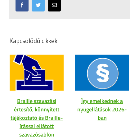
Facebook
Twitter
Email:
Kapcsolódó cikkek
Braille szavazási
Így emelkednek a
értesítő, könnyített
nyugellátások 2026-
tájékoztató és Braille-
ban
írással ellátott
szavazósablon