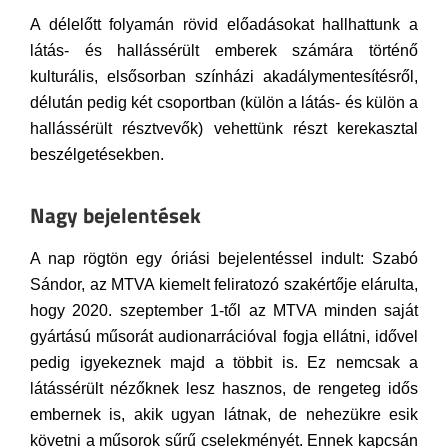
A délelőtt folyamán rövid előadásokat hallhattunk a
látás- és hallássérült emberek számára történő
kulturális, elsősorban színházi akadálymentesítésről,
délután pedig két csoportban (külön a látás- és külön a
hallássérült résztvevők) vehettünk részt kerekasztal
beszélgetésekben.
Nagy bejelentések
A nap rögtön egy óriási bejelentéssel indult: Szabó
Sándor, az MTVA kiemelt feliratozó szakértője elárulta,
hogy 2020. szeptember 1-től az MTVA minden saját
gyártású műsorát audionarrációval fogja ellátni, idővel
pedig igyekeznek majd a többit is. Ez nemcsak a
látássérült nézőknek lesz hasznos, de rengeteg idős
embernek is, akik ugyan látnak, de nehezükre esik
követni a műsorok sűrű cselekményét. Ennek kapcsán