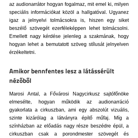
az audionarrátor hogyan fogalmaz, mit emel ki, milyen
speciális információkat közöl a hallgatóval. Ugyanez
igaz a jelnyelvi tolmácsokra is, hiszen egy siket
beszélő szövegét ezerféleképpen lehet tolmácsolni.
Emellett nagy kérdése jelenleg a szakmának, hogy
hogyan lehet a bemutatott szöveg stílusát jelnyelven
érzékeltetni.
Amikor bennfentes lesz a látássérült
nézőből
Marosi Antal, a Fővárosi Nagycirkusz sajtófőnöke
elmesélte, hogyan működik az audionarráció
gyakorlata a cirkuszban, ami egy abszolút vizuális,
szinte kizárólag a látványra építő műfaj. Míg a
színházban az előadás nagy része beszédre épül, a
cirkuszban csak a porondmester szövegét és