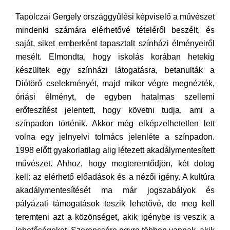
Tapolczai Gergely országgyűlési képviselő a művészet
mindenki számára elérhetővé tételéről beszélt, és
saját, siket emberként tapasztalt színházi élményeiről
mesélt. Elmondta, hogy iskolás korában hetekig
készültek egy színházi látogatásra, betanulták a
Diótörő cselekményét, majd mikor végre megnézték,
óriási élményt, de egyben hatalmas szellemi
erőfeszítést jelentett, hogy követni tudja, ami a
színpadon történik. Akkor még elképzelhetetlen lett
volna egy jelnyelvi tolmács jelenléte a színpadon.
1998 előtt gyakorlatilag alig létezett akadálymentesített
művészet. Ahhoz, hogy megteremtődjön, két dolog
kell: az elérhető előadások és a nézői igény. A kultúra
akadálymentesítését ma már jogszabályok és
pályázati támogatások teszik lehetővé, de meg kell
teremteni azt a közönséget, akik igénybe is veszik a