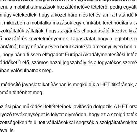
ni, a mobilalkalmazások hozzáférhetővé tételéről pedig egyálta
 úgy vélekedtek, hogy a közel három és fél év, ami a határidő 
án, miközben a mobilalkalmazások egyre inkább teret hódítan
a szolgáltatók vállalják, hogy az ajánlás elfogadásától kezdve k
ű hozzáférés követelményeinek. Tapasztalat, hogy a legtöbb szol
garantálná, hogy néhány éven belül szinte valamennyi ilyen honla
ék, hogy bár a frissen elfogadott Európai Akadálymentesítési I
ridőket ír elő, számos hazai jogszabály és a fogyatékos szemé
mában valósulhatnak meg.
 módosító javaslataikat írásban is megküldik a HÉT titkárának, 
yamán történhet meg.
ési piac működési feltételeinek javításán dolgozik. A HÉT orszá
ályozó tevékenységet is folytat olymódon, hogy ez a szolgáltató
zettségeiken felül tett vállalásokkal segítsék a szolgáltatások
ával is.