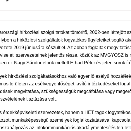
rszági hírközlési szolgáltatókat tömörítő, 2002-ben létrejött 
yben a hírközlési szolgáltatók fogyatékos ügyfeleiket segítő 
vezete 2019 júniusára készült el. Az abban foglaltak megvitatás
iseleti szervezeteinek jelentős része, köztük az MVGYOSZ is 
en dr. Nagy Sándor elnök mellett Erhart Péter és jelen sorok ír
yek hírközlési szolgáltatásokhoz való egyenlő esélyű hozzáférés
számos területen az esélyegyenlőséget javító intézkedéseket fo
kedések megvitatása, szükségességük megcáfolása vagy megerős
zvételének tisztázása volt.
 érdekképviseleti szervezetek, hanem a HÉT tagok fogyatékos
tozott munkaképességű személyek foglalkoztatásával kapcsolatos
önszabályozás az infokommunikációs akadálymentesítés területén