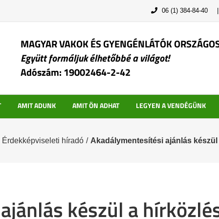
06 (1) 384-84-40
MAGYAR VAKOK ÉS GYENGÉNLÁTÓK ORSZÁGO
Együtt formáljuk élhetőbbé a világot!
Adószám: 19002464-2-42
T
AMIT ADUNK
AMIT ÖN ADHAT
LEGYEN A VENDÉGÜNK
Érdekképviseleti híradó
/
Akadálymentesítési ajánlás készül 
jánlás készül a hírközlé