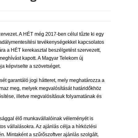
szervezet. A HÉT még 2017-ben célul tűzte ki egy
akadálymentesítési tevékenységekkel kapcsolatos
ára a HÉT kerekasztal beszélgetést szervezett,
meghívást kapott. A Magyar Telekom új
ója képviselte a szövetséget.
ét garantáló jogi hátteret, mely meghatározza a
galmaz meg, melyek megvalósítását határidőkhöz
ítése, illetve megvalósításuk folyamatának és
sággal élő munkavállalóinak véleményét is
 vállalásokra. Az ajánlás célja a hírközlési
. Mintaként a szűrőszoftver ajánlás szolgált,