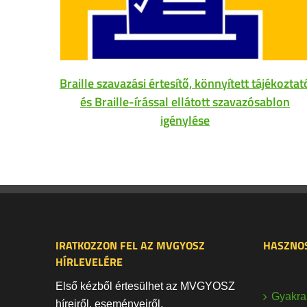
Braille szavazási értesítő, könnyített tájékoztat
és Braille-írással ellátott szavazósablon
igénylése
IRATKOZZON FEL AZ MVGYOSZ
HASZNOS
HÍRLEVELÉRE
Első kézből értesülhet az MVGYOSZ
Gyakran
híreiről, eseményeiről,