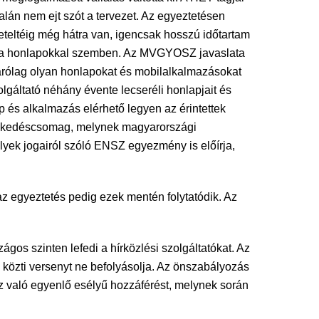
lán nem ejt szót a tervezet. Az egyeztetésen
leteltéig még hátra van, igencsak hosszú időtartam
ak a honlapokkal szemben. Az MVGYOSZ javaslata
izárólag olyan honlapokat és mobilalkalmazásokat
gáltató néhány évente lecseréli honlapjait és
p és alkalmazás elérhető legyen az érintettek
ntézkedéscsomag, melynek magyarországi
lyek jogairól szóló ENSZ egyezmény is előírja,
az egyeztetés pedig ezek mentén folytatódik. Az
gos szinten lefedi a hírközlési szolgáltatókat. Az
k közti versenyt ne befolyásolja. Az önszabályozás
hoz való egyenlő esélyű hozzáférést, melynek során