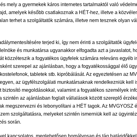
el és mely a gyermekek káros internetes tartalmaktól való védelm
jd, amelyek később csatlakoznak a HÉT-hez, illetve a közvélemé
alan terhet a szolgáltatók számára, illetve nem tesznek olyan v
lymentesítésére terjed ki, így nem érinti a szolgáltatók ügyfele
elnöke és munkatársa ugyanakkor elfogadta azt a javaslatot, ho
táját közzéteszik a fogyatékos ügyfelek számára releváns egyéb 
sként szerepel az ajánlásban, hogy a fogyatékossággal élő ügyf
l. okostelefonok, tabletek stb. kipróbálását. Az egyeztetésen a
gyen, az ügyfélszolgálati munkatársaknak rendelkezniük kell i
t biztosító megoldásokkal, valamint a fogyatékos személyek in
 szintén az ajánlásban foglalt vállalások között szereplő érzék
nnak megszervezni és lebonyolítani a HÉT tagok. Az MVGYOSZ 
zem szolgáltatásra, melyeket szintén ismerniük kell az ügyinté
zés során.
el kapcsolatos, meglehetősen homályosan és tág határidőkkel m