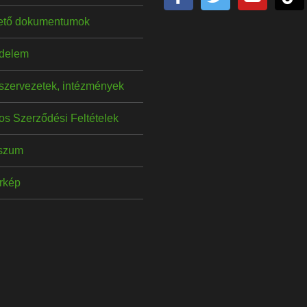
hető dokumentumok
delem
szervezetek, intézmények
os Szerződési Feltételek
szum
érkép