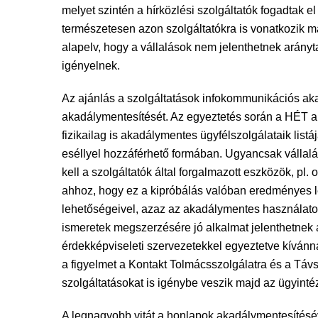
melyet szintén a hírközlési szolgáltatók fogadtak 
természetesen azon szolgáltatókra is vonatkozik ma
alapelv, hogy a vállalások nem jelenthetnek arányt
igényelnek.
Az ajánlás a szolgáltatások infokommunikációs akadá
akadálymentesítését. Az egyeztetés során a HÉT al
fizikailag is akadálymentes ügyfélszolgálataik lis
eséllyel hozzáférhető formában. Ugyancsak vállalá
kell a szolgáltatók által forgalmazott eszközök, p
ahhoz, hogy ez a kipróbálás valóban eredményes le
lehetőségeivel, azaz az akadálymentes használato
ismeretek megszerzésére jó alkalmat jelenthetnek a
érdekképviseleti szervezetekkel egyeztetve kívá
a figyelmet a Kontakt Tolmácsszolgálatra és a Távs
szolgáltatásokat is igénybe veszik majd az ügyinté
A legnagyobb vitát a honlapok akadálymentesítésév