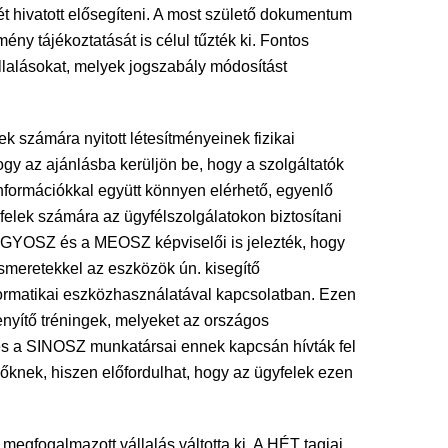
ét hivatott elősegíteni. A most születő dokumentum
ny tájékoztatását is célul tűzték ki. Fontos
állalásokat, melyek jogszabály módosítást
k számára nyitott létesítményeinek fizikai
gy az ajánlásba kerüljön be, hogy a szolgáltatók
információkkal együtt könnyen elérhető, egyenlő
elek számára az ügyfélszolgálatokon biztosítani
z MVGYOSZ és a MEOSZ képviselői is jelezték, hogy
smeretekkel az eszközök ún. kisegítő
formatikai eszközhasználatával kapcsolatban. Ezen
enyítő tréningek, melyeket az országos
és a SINOSZ munkatársai ennek kapcsán hívták fel
zőknek, hiszen előfordulhat, hogy az ügyfelek ezen
egfogalmazott vállalás váltotta ki. A HÉT tagjai