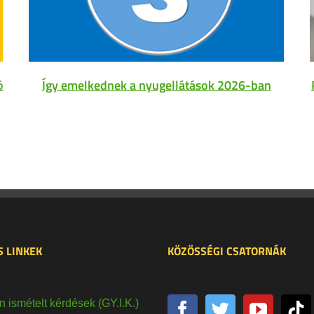
ó
Így emelkednek a nyugellátások 2026-ban
 LINKEK
KÖZÖSSÉGI CSATORNÁK
 ismételt kérdések (GY.I.K.)