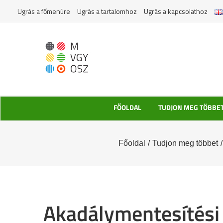
Kihagyás
Ugrás a főmenüre
Ugrás a tartalomhoz
Ugrás a kapcsolathoz
FŐOLDAL
TUDJON MEG TÖBBE
Főoldal
/
Tudjon meg többet
/
Akadálymentesítési a