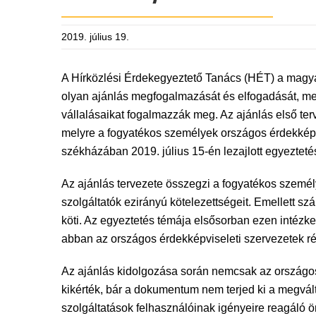
2019. július 19.
A Hírközlési Érdekegyeztető Tanács (HÉT) a magyaro
olyan ajánlás megfogalmazását és elfogadását, mel
vállalásaikat fogalmazzák meg. Az ajánlás első ter
melyre a fogyatékos személyek országos érdekképv
székházában 2019. július 15-én lezajlott egyeztetés
Az ajánlás tervezete összegzi a fogyatékos személ
szolgáltatók ezirányú kötelezettségeit. Emellett 
köti. Az egyeztetés témája elsősorban ezen intéz
abban az országos érdekképviseleti szervezetek rés
Az ajánlás kidolgozása során nemcsak az országos
kikérték, bár a dokumentum nem terjed ki a megvál
szolgáltatások felhasználóinak igényeire reagáló 