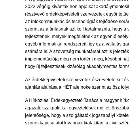
2022 végéig kívánták honlapjaikat akadálymentesíte
résztvevő érdekképviseleti szervezetek egyöntetűen
az infokommunikációs technológiák fejlődése sor
szerint az ajánlásnak azt kell tartalmaznia, hogy 
fejlesztenek, melyek megfelelnek az egyenlő esély
egyéb informatikai rendszereit, így ez a vállalás 
számára is. A szövetség munkatársai azt is jelezt
implementációja még nem történt meg, későbbi hatá
hogy új fejlesztések kizárólag akadálymentes for
Az érdekképviseleti szervezetek észrevételeiket és
ajánlás aláírása a HÉT alelnöke szerint az ősz fol
A Hírközlési Érdekegyeztető Tanács a magyar hírközl
ágazati, szakpolitikai egyeztetések mellett önszab
jelentősége, hogy a szolgáltatók jogszabályi kötele
szoros kapcsolatot kívánnak kialakítani a civil szfér