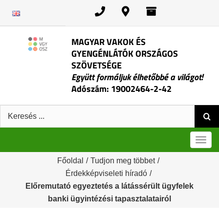
Kihagyás
MAGYAR VAKOK ÉS
GYENGÉNLÁTÓK ORSZÁGOS
SZÖVETSÉGE
Együtt formáljuk élhetőbbé a világot!
Adószám: 19002464-2-42
Keresés:
Men
Főoldal
/
Tudjon meg többet
/
Érdekképviseleti híradó
/
Előremutató egyeztetés a látássérült ügyfelek
banki ügyintézési tapasztalatairól