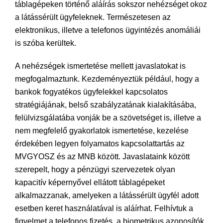
táblagépeken történő aláírás sokszor nehézséget okoz
a látássérült ügyfeleknek. Természetesen az
elektronikus, illetve a telefonos ügyintézés anomáliái
is szóba kerültek.
A nehézségek ismertetése mellett javaslatokat is
megfogalmaztunk. Kezdeményeztük például, hogy a
bankok fogyatékos ügyfelekkel kapcsolatos
stratégiájának, belső szabályzatának kialakításába,
felülvizsgálatába vonják be a szövetséget is, illetve a
nem megfelelő gyakorlatok ismertetése, kezelése
érdekében legyen folyamatos kapcsolattartás az
MVGYOSZ és az MNB között. Javaslataink között
szerepelt, hogy a pénzügyi szervezetek olyan
kapacitív képernyővel ellátott táblagépeket
alkalmazzanak, amelyeken a látássérült ügyfél adott
esetben keret használatával is aláírhat. Felhívtuk a
figyelmet a telefonos fizetés, a biometrikus azonosítók