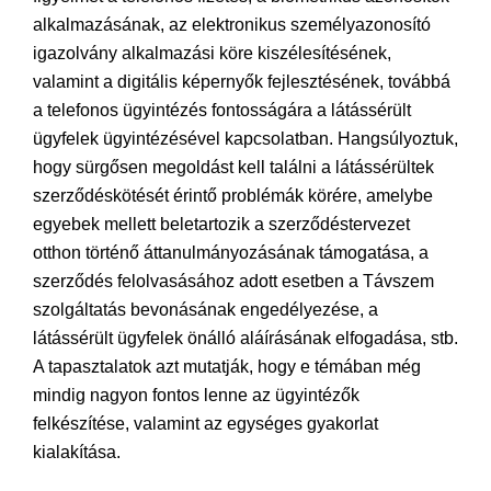
alkalmazásának, az elektronikus személyazonosító
igazolvány alkalmazási köre kiszélesítésének,
valamint a digitális képernyők fejlesztésének, továbbá
a telefonos ügyintézés fontosságára a látássérült
ügyfelek ügyintézésével kapcsolatban. Hangsúlyoztuk,
hogy sürgősen megoldást kell találni a látássérültek
szerződéskötését érintő problémák körére, amelybe
egyebek mellett beletartozik a szerződéstervezet
otthon történő áttanulmányozásának támogatása, a
szerződés felolvasásához adott esetben a Távszem
szolgáltatás bevonásának engedélyezése, a
látássérült ügyfelek önálló aláírásának elfogadása, stb.
A tapasztalatok azt mutatják, hogy e témában még
mindig nagyon fontos lenne az ügyintézők
felkészítése, valamint az egységes gyakorlat
kialakítása.