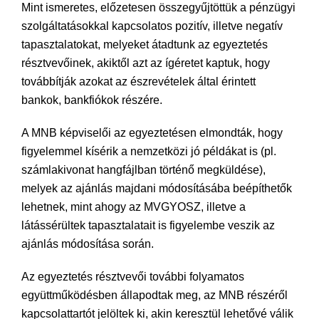
Mint ismeretes, előzetesen összegyűjtöttük a pénzügyi
szolgáltatásokkal kapcsolatos pozitív, illetve negatív
tapasztalatokat, melyeket átadtunk az egyeztetés
résztvevőinek, akiktől azt az ígéretet kaptuk, hogy
továbbítják azokat az észrevételek által érintett
bankok, bankfiókok részére.
A MNB képviselői az egyeztetésen elmondták, hogy
figyelemmel kísérik a nemzetközi jó példákat is (pl.
számlakivonat hangfájlban történő megküldése),
melyek az ajánlás majdani módosításába beépíthetők
lehetnek, mint ahogy az MVGYOSZ, illetve a
látássérültek tapasztalatait is figyelembe veszik az
ajánlás módosítása során.
Az egyeztetés résztvevői további folyamatos
együttműködésben állapodtak meg, az MNB részéről
kapcsolattartót jelöltek ki, akin keresztül lehetővé válik