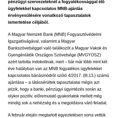
pénzügyi szervezeteknél a fogyatékossággal élő
ügyfelekkel kapcsolatos MNB-ajánlás
érvényesülésére vonatkozó tapasztalatok
ismertetése céljából.
A Magyar Nemzeti Bank (MNB) Fogyasztóvédelmi
Igazgatóságával, valamint a Magyar
Bankszövetséggel való találkozót a Magyar Vakok és
Gyengénlátók Országos Szövetsége (MVGYOSZ)
azért tartotta indokoltnak, mert – bár már több mint két
éve hatályban van az MNB fogyatékos ügyfelekkel
kapcsolatos bánásmódról szóló 4/2017. (III.13.) számú
ajánlása – a látássérültek tapasztalatai mégis azt
jelzik, hogy a banki, pénzügyi ügyintézés során az
olykor pozitív, előremutató gyakorlatok mellett még
mindig sok a nehézség és a megoldásra váró feladat.
A február elején megtartott egyeztetésen sorra vettük