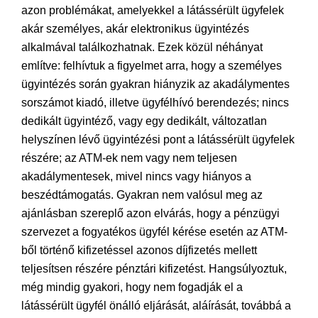
azon problémákat, amelyekkel a látássérült ügyfelek
akár személyes, akár elektronikus ügyintézés
alkalmával találkozhatnak. Ezek közül néhányat
említve: felhívtuk a figyelmet arra, hogy a személyes
ügyintézés során gyakran hiányzik az akadálymentes
sorszámot kiadó, illetve ügyfélhívó berendezés; nincs
dedikált ügyintéző, vagy egy dedikált, változatlan
helyszínen lévő ügyintézési pont a látássérült ügyfelek
részére; az ATM-ek nem vagy nem teljesen
akadálymentesek, mivel nincs vagy hiányos a
beszédtámogatás. Gyakran nem valósul meg az
ajánlásban szereplő azon elvárás, hogy a pénzügyi
szervezet a fogyatékos ügyfél kérése esetén az ATM-
ből történő kifizetéssel azonos díjfizetés mellett
teljesítsen részére pénztári kifizetést. Hangsúlyoztuk,
még mindig gyakori, hogy nem fogadják el a
látássérült ügyfél önálló eljárását, aláírását, továbbá a