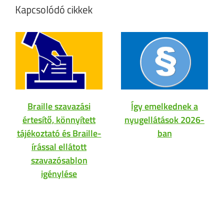
Kapcsolódó cikkek
Braille szavazási
Így emelkednek a
értesítő, könnyített
nyugellátások 2026-
tájékoztató és Braille-
ban
írással ellátott
szavazósablon
igénylése