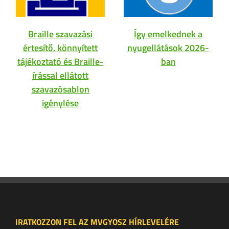
Braille szavazási
Így emelkednek a
értesítő, könnyített
nyugellátások 2026-
tájékoztató és Braille-
ban
írással ellátott
szavazósablon
igénylése
IRATKOZZON FEL AZ MVGYOSZ HÍRLEVELÉRE