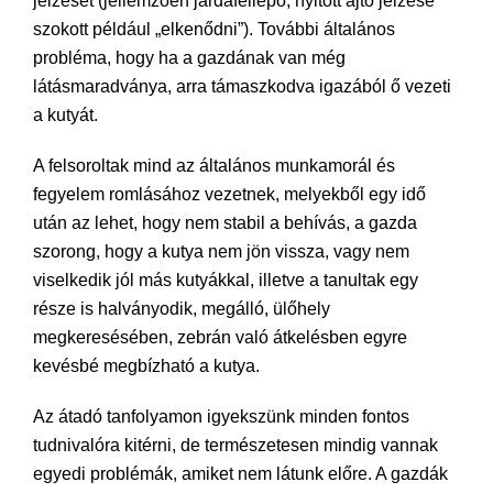
jelzését (jellemzően járdafellépő, nyitott ajtó jelzése
szokott például „elkenődni”). További általános
probléma, hogy ha a gazdának van még
látásmaradványa, arra támaszkodva igazából ő vezeti
a kutyát.
A felsoroltak mind az általános munkamorál és
fegyelem romlásához vezetnek, melyekből egy idő
után az lehet, hogy nem stabil a behívás, a gazda
szorong, hogy a kutya nem jön vissza, vagy nem
viselkedik jól más kutyákkal, illetve a tanultak egy
része is halványodik, megálló, ülőhely
megkeresésében, zebrán való átkelésben egyre
kevésbé megbízható a kutya.
Az átadó tanfolyamon igyekszünk minden fontos
tudnivalóra kitérni, de természetesen mindig vannak
egyedi problémák, amiket nem látunk előre. A gazdák