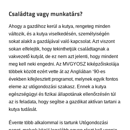
Családtag vagy munkatárs?
Ahogy a gazdihoz kerül a kutya, rengeteg minden
változik, és a kutya viselkedésén, személyiségén
sokat alakít a gazdájával való kapcsolat. Azt viszont
sokan elfelejtik, hogy tekinthetjük családtagnak a
vakvezető kutyát, de ez nem azt jelenti, hogy mindent
meg kell neki engedni. Az MVGYOSZ kiképzőiskolája
többek között ezért vette át az Angliában ‘90-es
években kifejlesztett programot, melynek egyik fontos
eleme az utógondozási szakasz. Ennek a kutya
egészségügyi és fizikai állapotának ellenőrzésén túl
az is feladata, hogy segítse a gazdikat aktívan tartani a
kutya tudását.
Évente több alkalommal is tartunk Utógondozási