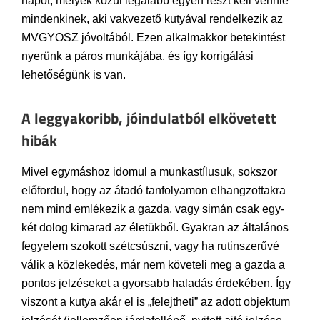
napot, melyek közül legalább egyen részt kell vennie
mindenkinek, aki vakvezető kutyával rendelkezik az
MVGYOSZ jóvoltából. Ezen alkalmakkor betekintést
nyerünk a páros munkájába, és így korrigálási
lehetőségünk is van.
A leggyakoribb, jóindulatból elkövetett
hibák
Mivel egymáshoz idomul a munkastílusuk, sokszor
előfordul, hogy az átadó tanfolyamon elhangzottakra
nem mind emlékezik a gazda, vagy simán csak egy-
két dolog kimarad az életükből. Gyakran az általános
fegyelem szokott szétcsúszni, vagy ha rutinszerűvé
válik a közlekedés, már nem követeli meg a gazda a
pontos jelzéseket a gyorsabb haladás érdekében. Így
viszont a kutya akár el is „felejtheti” az adott objektum