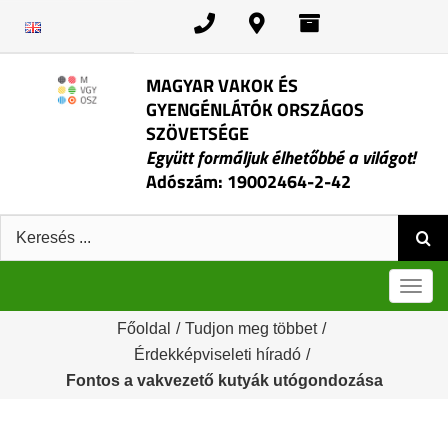
Kihagyás
MAGYAR VAKOK ÉS
GYENGÉNLÁTÓK ORSZÁGOS
SZÖVETSÉGE
Együtt formáljuk élhetőbbé a világot!
Adószám: 19002464-2-42
Keresés:
Men
Főoldal
/
Tudjon meg többet
/
Érdekképviseleti híradó
/
Fontos a vakvezető kutyák utógondozása