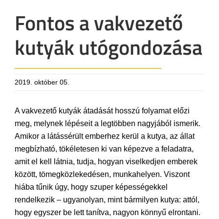
Fontos a vakvezető
kutyák utógondozása
2019. október 05.
A vakvezető kutyák átadását hosszú folyamat előzi
meg, melynek lépéseit a legtöbben nagyjából ismerik.
Amikor a látássérült emberhez kerül a kutya, az állat
megbízható, tökéletesen ki van képezve a feladatra,
amit el kell látnia, tudja, hogyan viselkedjen emberek
között, tömegközlekedésen, munkahelyen. Viszont
hiába tűnik úgy, hogy szuper képességekkel
rendelkezik – ugyanolyan, mint bármilyen kutya: attól,
hogy egyszer be lett tanítva, nagyon könnyű elrontani.