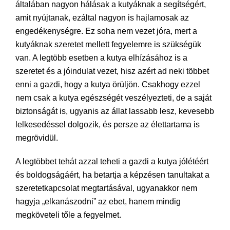
általában nagyon hálásak a kutyáknak a segítségért,
amit nyújtanak, ezáltal nagyon is hajlamosak az
engedékenységre. Ez soha nem vezet jóra, mert a
kutyáknak szeretet mellett fegyelemre is szükségük
van. A legtöbb esetben a kutya elhízásához is a
szeretet és a jóindulat vezet, hisz azért ad neki többet
enni a gazdi, hogy a kutya örüljön. Csakhogy ezzel
nem csak a kutya egészségét veszélyezteti, de a saját
biztonságát is, ugyanis az állat lassabb lesz, kevesebb
lelkesedéssel dolgozik, és persze az élettartama is
megrövidül.
A legtöbbet tehát azzal teheti a gazdi a kutya jólétéért
és boldogságáért, ha betartja a képzésen tanultakat a
szeretetkapcsolat megtartásával, ugyanakkor nem
hagyja „elkanászodni” az ebet, hanem mindig
megköveteli tőle a fegyelmet.