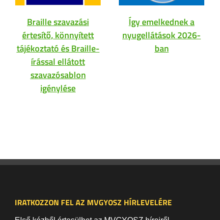
Braille szavazási
Így emelkednek a
értesítő, könnyített
nyugellátások 2026-
tájékoztató és Braille-
ban
írással ellátott
szavazósablon
igénylése
IRATKOZZON FEL AZ MVGYOSZ HÍRLEVELÉRE