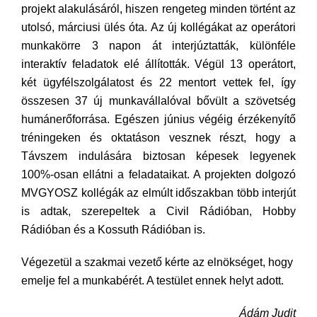
projekt alakulásáról, hiszen rengeteg minden történt az
utolsó, márciusi ülés óta. Az új kollégákat az operátori
munkakörre 3 napon át interjúztatták, különféle
interaktív feladatok elé állították. Végül 13 operátort,
két ügyfélszolgálatost és 22 mentort vettek fel, így
összesen 37 új munkavállalóval bővült a szövetség
humánerőforrása. Egészen június végéig érzékenyítő
tréningeken és oktatáson vesznek részt, hogy a
Távszem indulására biztosan képesek legyenek
100%-osan ellátni a feladataikat. A projekten dolgozó
MVGYOSZ kollégák az elmúlt időszakban több interjút
is adtak, szerepeltek a Civil Rádióban, Hobby
Rádióban és a Kossuth Rádióban is.
Végezetül a szakmai vezető kérte az elnökséget, hogy
emelje fel a munkabérét. A testület ennek helyt adott.
Ádám Judit