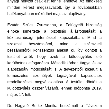
anyagi helyzet csak ezt tenné lehetővé. Az elnökség
minden kérést megszavazott, így a továbbiakban
hatékonyabban működhet majd az alapítvány.
Ezután Szűcs Zsuzsanna, a Felügyelő bizottság
elnöke ismertette a bizottság állásfoglalását a
közhasznúsági jelentéssel kapcsolatban. Mind a
szakmai beszámolóról, mind a számviteli
beszámolóról konszenzus alakult ki, így döntött a
testület arról, hogy azok a küldöttgyűlés elé
kerülhetnek elfogadásra. Második körben tárgyalták az
alapszabály módosítását is. A tervezetből kikerült a
természetes személyek tagságával kapcsolatos
rendelkezések megváltoztatása. A testület döntött a
küldöttgyűlés összehívásáról, ennek időpontja 2019.
május 17. lett.
Dr. Nagyné Berke Mónika beszámolt a Távszem