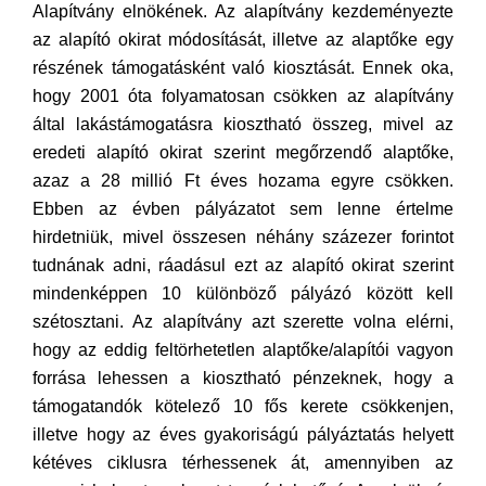
Alapítvány elnökének. Az alapítvány kezdeményezte
az alapító okirat módosítását, illetve az alaptőke egy
részének támogatásként való kiosztását. Ennek oka,
hogy 2001 óta folyamatosan csökken az alapítvány
által lakástámogatásra kiosztható összeg, mivel az
eredeti alapító okirat szerint megőrzendő alaptőke,
azaz a 28 millió Ft éves hozama egyre csökken.
Ebben az évben pályázatot sem lenne értelme
hirdetniük, mivel összesen néhány százezer forintot
tudnának adni, ráadásul ezt az alapító okirat szerint
mindenképpen 10 különböző pályázó között kell
szétosztani. Az alapítvány azt szerette volna elérni,
hogy az eddig feltörhetetlen alaptőke/alapítói vagyon
forrása lehessen a kiosztható pénzeknek, hogy a
támogatandók kötelező 10 fős kerete csökkenjen,
illetve hogy az éves gyakoriságú pályáztatás helyett
kétéves ciklusra térhessenek át, amennyiben az