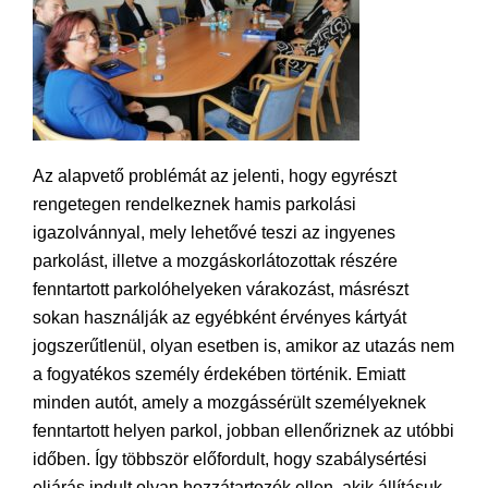
Az alapvető problémát az jelenti, hogy egyrészt
rengetegen rendelkeznek hamis parkolási
igazolvánnyal, mely lehetővé teszi az ingyenes
parkolást, illetve a mozgáskorlátozottak részére
fenntartott parkolóhelyeken várakozást, másrészt
sokan használják az egyébként érvényes kártyát
jogszerűtlenül, olyan esetben is, amikor az utazás nem
a fogyatékos személy érdekében történik. Emiatt
minden autót, amely a mozgássérült személyeknek
fenntartott helyen parkol, jobban ellenőriznek az utóbbi
időben. Így többször előfordult, hogy szabálysértési
eljárás indult olyan hozzátartozók ellen, akik állításuk