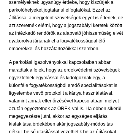
személyeknek ugyanúgy érdeke, hogy kiszűrjék a
parkolóhelyeket jogtalanul elfoglalókat. Ezzel az
állítással a megjelent szövetségek egyet is értenek, de
azt szeretnék elérni, hogy a jogszabályi keretek között
az intézkedő rendőrök az alapvető jóhiszeműség elvét
gyakorolva járjanak el a fogyatékossággal élő
emberekkel és hozzátartozóikkal szemben.
A parkolási igazolványokkal kapcsolatban abban
maradtak a felek, hogy az érdekvédelmi szövetségek
egyeztetnek egymással és kidolgoznak egy, a
különféle fogyatékosságból eredő specialitásokat is
figyelembe vevő protokollt a kártya használatával,
valamint annak ellenőrzésével kapcsolatban, melyet
azután egyeztetnek az ORFK-val is. Ha ebben sikerül
megegyezésre jutni, akkor az egységes eljárás
kialakítása érdekében akár jogszabály-módosítás
nélkül, belső utasítással vezethetik be az újításokat,