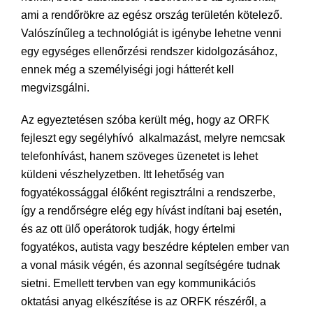
ami a rendőrökre az egész ország területén kötelező.
Valószínűleg a technológiát is igénybe lehetne venni
egy egységes ellenőrzési rendszer kidolgozásához,
ennek még a személyiségi jogi hátterét kell
megvizsgálni.
Az egyeztetésen szóba került még, hogy az ORFK
fejleszt egy segélyhívó alkalmazást, melyre nemcsak
telefonhívást, hanem szöveges üzenetet is lehet
küldeni vészhelyzetben. Itt lehetőség van
fogyatékossággal élőként regisztrálni a rendszerbe,
így a rendőrségre elég egy hívást indítani baj esetén,
és az ott ülő operátorok tudják, hogy értelmi
fogyatékos, autista vagy beszédre képtelen ember van
a vonal másik végén, és azonnal segítségére tudnak
sietni. Emellett tervben van egy kommunikációs
oktatási anyag elkészítése is az ORFK részéről, a