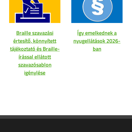
Braille szavazási
Így emelkednek a
értesítő, könnyített
nyugellátások 2026-
tájékoztató és Braille-
ban
írással ellátott
szavazósablon
igénylése