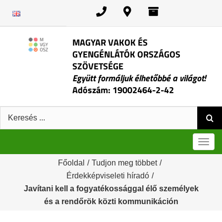
Kihagyás
MAGYAR VAKOK ÉS
GYENGÉNLÁTÓK ORSZÁGOS
SZÖVETSÉGE
Együtt formáljuk élhetőbbé a világot!
Adószám: 19002464-2-42
Keresés:
Men
Főoldal
/
Tudjon meg többet
/
Érdekképviseleti híradó
/
Javítani kell a fogyatékossággal élő személyek
és a rendőrök közti kommunikáción