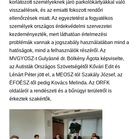
korlátozott személyeknek járó parkolókártyákkal való
visszaélések, és az emiatti fokozott rendőri
ellenőrzések miatt. Az egyeztetést a fogyatékos
személyek országos érdekvédelmi szervezetei
kezdeményezték, mert láthatóan értelmezési
problémák vannak a jogszabály használatában mind a
hatóságok, mind a felhasználók részéről. Az
MVGYOSZ-t Gulyásné dr. Bölkény Ágota képviselte,
az Autisták Országos Szövetségétől Kővári Edit és
Lénárt Péter jött el, a MEOSZ-tól Szakály József, az
ÉFOÉSZ-től pedig Kovács Melinda. Az ORFK
oldaláról a rendészeti és a bűnügyi területről is
érkeztek szakértők.