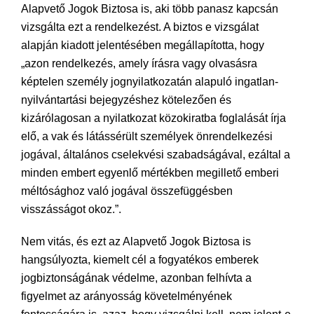
Alapvető Jogok Biztosa is, aki több panasz kapcsán
vizsgálta ezt a rendelkezést. A biztos e vizsgálat
alapján kiadott jelentésében megállapította, hogy
„azon rendelkezés, amely írásra vagy olvasásra
képtelen személy jognyilatkozatán alapuló ingatlan-
nyilvántartási bejegyzéshez kötelezően és
kizárólagosan a nyilatkozat közokiratba foglalását írja
elő, a vak és látássérült személyek önrendelkezési
jogával, általános cselekvési szabadságával, ezáltal a
minden embert egyenlő mértékben megillető emberi
méltósághoz való jogával összefüggésben
visszásságot okoz.”.
Nem vitás, és ezt az Alapvető Jogok Biztosa is
hangsúlyozta, kiemelt cél a fogyatékos emberek
jogbiztonságának védelme, azonban felhívta a
figyelmet az arányosság követelményének