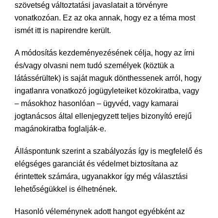
szövetség változtatási javaslatait a törvényre
vonatkozóan. Ez az oka annak, hogy ez a téma most
ismét itt is napirendre került.
A módosítás kezdeményezésének célja, hogy az írni
és/vagy olvasni nem tudó személyek (köztük a
látássérültek) is saját maguk dönthessenek arról, hogy
ingatlanra vonatkozó jogügyleteiket közokiratba, vagy
– másokhoz hasonlóan – ügyvéd, vagy kamarai
jogtanácsos által ellenjegyzett teljes bizonyító erejű
magánokiratba foglalják-e.
Álláspontunk szerint a szabályozás így is megfelelő és
elégséges garanciát és védelmet biztosítana az
érintettek számára, ugyanakkor így még választási
lehetőségükkel is élhetnének.
Hasonló véleménynek adott hangot egyébként az