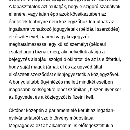
A tapasztalatok azt mutatják, hogy e szigorú szabályok
ellenére, vagy talán épp azok következtében az
érintettek többnyire nem közjegyzőhöz fordulnak az
ingatlanra vonatkozó jogügyleteik (például szerződés)
elkészítésével, hanem vagy közjegyzői
meghatalmazással egy külső személyt (például
családtagot) bíznak meg, aki helyettük aláírja a
bejegyzés alapjául szolgáló okiratot; de az is előfordul,
hogy saját maguk járnak el és az ügyvéd által
elkészített szerződést ellenjegyeztetik a közjegyzővel.
A bonyolultabb ügyintézés mellett mindkét esetben
magasabb költségekre lehet számítani, hiszen ilyenkor
az ügyvédet és a közjegyzőt is fizetni kell.
Október közepén a parlament elé került az ingatlan-
nyilvántartásról szóló törvény módosítása.
Megragadva ezt az alkalmat mi is előterjesztettük a