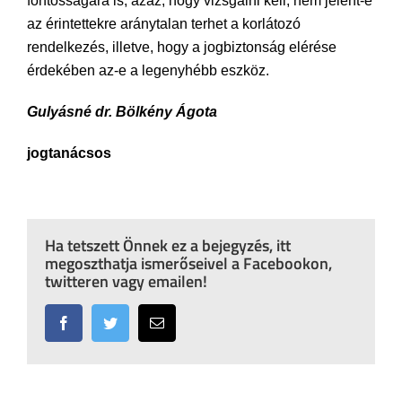
fontosságára is, azaz, hogy vizsgálni kell, nem jelent-e
az érintettekre aránytalan terhet a korlátozó
rendelkezés, illetve, hogy a jogbiztonság elérése
érdekében az-e a legenyhébb eszköz.
Gulyásné dr. Bölkény Ágota
jogtanácsos
Ha tetszett Önnek ez a bejegyzés, itt
megoszthatja ismerőseivel a Facebookon,
twitteren vagy emailen!
Facebook
Twitter
Email: