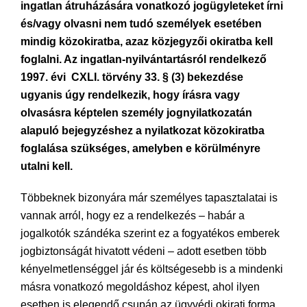
ingatlan átruházására vonatkozó jogügyleteket írni
és/vagy olvasni nem tudó személyek esetében
mindig közokiratba, azaz közjegyzői okiratba kell
foglalni. Az ingatlan-nyilvántartásról rendelkező
1997. évi CXLI. törvény 33. § (3) bekezdése
ugyanis úgy rendelkezik, hogy írásra vagy
olvasásra képtelen személy jognyilatkozatán
alapuló bejegyzéshez a nyilatkozat közokiratba
foglalása szükséges, amelyben e körülményre
utalni kell.
Többeknek bizonyára már személyes tapasztalatai is
vannak arról, hogy ez a rendelkezés – habár a
jogalkotók szándéka szerint ez a fogyatékos emberek
jogbiztonságát hivatott védeni – adott esetben több
kényelmetlenséggel jár és költségesebb is a mindenki
másra vonatkozó megoldáshoz képest, ahol ilyen
esetben is elegendő csupán az ügyvédi okirati forma.