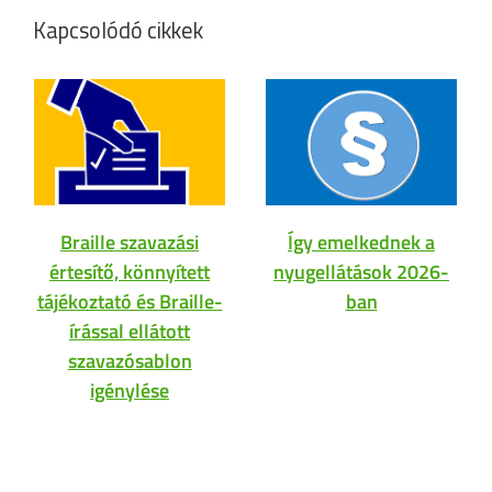
Kapcsolódó cikkek
Braille szavazási
Így emelkednek a
értesítő, könnyített
nyugellátások 2026-
tájékoztató és Braille-
ban
írással ellátott
szavazósablon
igénylése