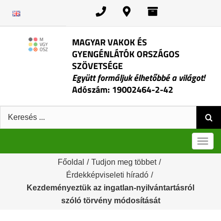
Kihagyás
MAGYAR VAKOK ÉS
GYENGÉNLÁTÓK ORSZÁGOS
SZÖVETSÉGE
Együtt formáljuk élhetőbbé a világot!
Adószám: 19002464-2-42
Keresés:
Men
Főoldal
/
Tudjon meg többet
/
Érdekképviseleti híradó
/
Kezdeményeztük az ingatlan-nyilvántartásról
szóló törvény módosítását