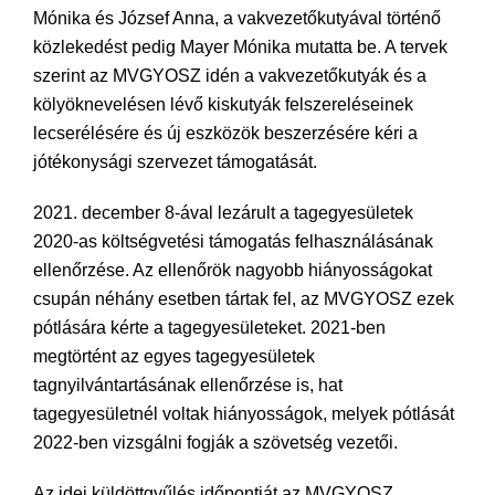
Mónika és József Anna, a vakvezetőkutyával történő
közlekedést pedig Mayer Mónika mutatta be. A tervek
szerint az MVGYOSZ idén a vakvezetőkutyák és a
kölyöknevelésen lévő kiskutyák felszereléseinek
lecserélésére és új eszközök beszerzésére kéri a
jótékonysági szervezet támogatását.
2021. december 8-ával lezárult a tagegyesületek
2020-as költségvetési támogatás felhasználásának
ellenőrzése. Az ellenőrök nagyobb hiányosságokat
csupán néhány esetben tártak fel, az MVGYOSZ ezek
pótlására kérte a tagegyesületeket. 2021-ben
megtörtént az egyes tagegyesületek
tagnyilvántartásának ellenőrzése is, hat
tagegyesületnél voltak hiányosságok, melyek pótlását
2022-ben vizsgálni fogják a szövetség vezetői.
Az idei küldöttgyűlés időpontját az MVGYOSZ