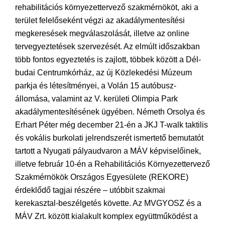
rehabilitációs környezettervező szakmérnököt, aki a
terület felelőseként végzi az akadálymentesítési
megkeresések megválaszolását, illetve az online
tervegyeztetések szervezését. Az elmúlt időszakban
több fontos egyeztetés is zajlott, többek között a Dél-
budai Centrumkórház, az új Közlekedési Múzeum
parkja és létesítményei, a Volán 15 autóbusz-
állomása, valamint az V. kerületi Olimpia Park
akadálymentesítésének ügyében. Németh Orsolya és
Erhart Péter még december 21-én a JKJ T-walk taktilis
és vokális burkolati jelrendszerét ismertető bemutatót
tartott a Nyugati pályaudvaron a MÁV képviselőinek,
illetve február 10-én a Rehabilitációs Környezettervező
Szakmérnökök Országos Egyesülete (REKORE)
érdeklődő tagjai részére – utóbbit szakmai
kerekasztal-beszélgetés követte. Az MVGYOSZ és a
MÁV Zrt. között kialakult komplex együttműködést a