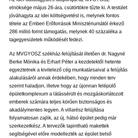
elnöksége május 26-ára, csütörtökre tűzte ki. A testület
jóváhagyta az idei költségvetést is, melynek fontos
tétele az Emberi Erőforrások Minisztériumától érkező
286 millió forint támogatás, melynek 40 százaléka a
tagegyesületek működését fedezi.
Az MVGYOSZ székház-felújítását illetően dr. Nagyné
Berke Mónika és Erhart Péter a kezdetektől hetente
egyeztetnek a kivitelező cég munkatársaival a felújítás
alakulásáról annak érdekében, hogy minden terv
szerint haladjon, illetve hogy az újonnan felépülő
épületkomplexum a látássérült és mozgáskorlátozott
emberek számára teljes körűen biztonságos és
akadálymentes legyen. A villarész felújítása
folyamatosan zajlik, az új, hátsó épület pedig már
szerkezetkész. A tervezők tapintható makettek
segítségével előre modellezték az épület belső