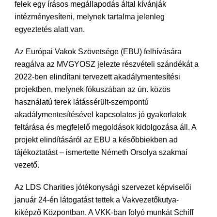
felek egy írásos megállapodás által kívánják
intézményesíteni, melynek tartalma jelenleg
egyeztetés alatt van.
Az Európai Vakok Szövetsége (EBU) felhívására
reagálva az MVGYOSZ jelezte részvételi szándékát a
2022-ben elindítani tervezett akadálymentesítési
projektben, melynek fókuszában az ún. közös
használatú terek látássérült-szempontú
akadálymentesítésével kapcsolatos jó gyakorlatok
feltárása és megfelelő megoldások kidolgozása áll. A
projekt elindításáról az EBU a későbbiekben ad
tájékoztatást – ismertette Németh Orsolya szakmai
vezető.
Az LDS Charities jótékonysági szervezet képviselői
január 24-én látogatást tettek a Vakvezetőkutya-
kiképző Központban. A VKK-ban folyó munkát Schiff