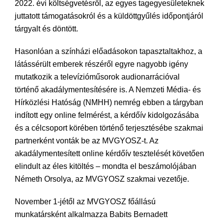
2022. évi költségvetésről, az egyes tagegyesületeknek
juttatott támogatásokról és a küldöttgyűlés időpontjáról
tárgyalt és döntött.
Hasonlóan a színházi előadásokon tapasztaltakhoz, a
látássérült emberek részéről egyre nagyobb igény
mutatkozik a televízióműsorok audionarrációval
történő akadálymentesítésére is. A Nemzeti Média- és
Hírközlési Hatóság (NMHH) nemrég ebben a tárgyban
indított egy online felmérést, a kérdőív kidolgozásába
és a célcsoport körében történő terjesztésébe szakmai
partnerként vonták be az MVGYOSZ-t. Az
akadálymentesített online kérdőív tesztelését követően
elindult az éles kitöltés – mondta el beszámolójában
Németh Orsolya, az MVGYOSZ szakmai vezetője.
November 1-jétől az MVGYOSZ főállású
munkatársként alkalmazza Babits Bernadett