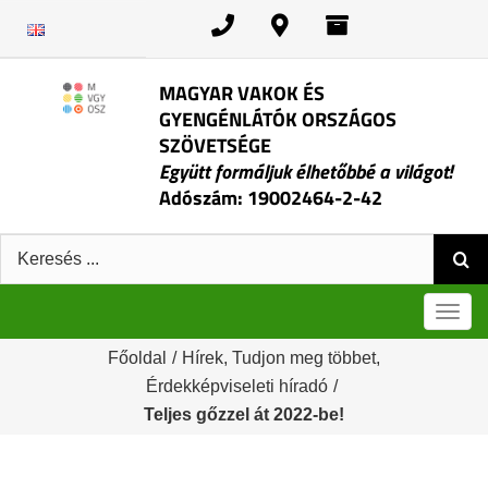
Kihagyás
MAGYAR VAKOK ÉS
GYENGÉNLÁTÓK ORSZÁGOS
SZÖVETSÉGE
Együtt formáljuk élhetőbbé a világot!
Adószám: 19002464-2-42
Keresés:
Men
Főoldal
/
Hírek
,
Tudjon meg többet
,
Érdekképviseleti híradó
/
Teljes gőzzel át 2022-be!