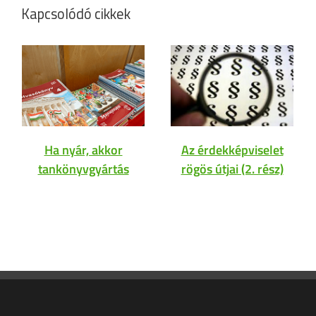
Kapcsolódó cikkek
Ha nyár, akkor
Az érdekképviselet
tankönyvgyártás
rögös útjai (2. rész)