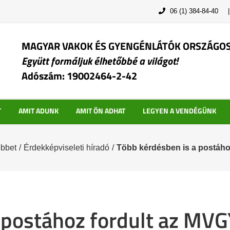
06 (1) 384-84-40
MAGYAR VAKOK ÉS GYENGÉNLÁTÓK ORSZÁGO
Együtt formáljuk élhetőbbé a világot!
Adószám: 19002464-2-42
T
AMIT ADUNK
AMIT ÖN ADHAT
LEGYEN A VENDÉGÜNK
öbbet
/
Érdekképviseleti híradó
/
Több kérdésben is a postáh
a postához fordult az MV