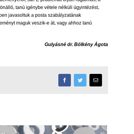
nálló, tanú igénybe vétele nélküli ügyintézést,
ében javasoltuk a posta szabályzatának
ldeményt maguk veszik-e át, vagy ahhoz tanú
Gulyásné dr. Bölkény Ágota
Facebook
Twitter
Email: