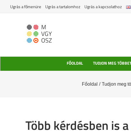
Kihagyás
Ugrás a főmenüre
Ugrás a tartalomhoz
Ugrás a kapcsolathoz
FŐOLDAL
TUDJON MEG TÖBBE
Főoldal
/
Tudjon meg t
Több kérdésben is 