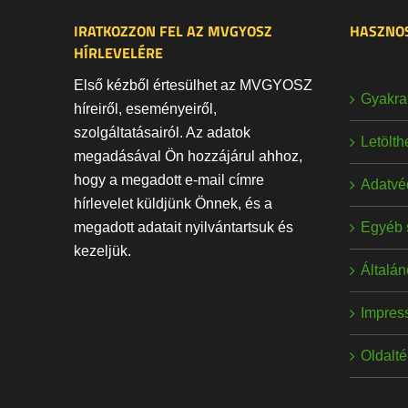
IRATKOZZON FEL AZ MVGYOSZ
HASZNOS
HÍRLEVELÉRE
Első kézből értesülhet az MVGYOSZ
Gyakran
híreiről, eseményeiről,
szolgáltatásairól. Az adatok
Letölt
megadásával Ön hozzájárul ahhoz,
hogy a megadott e-mail címre
Adatvé
hírlevelet küldjünk Önnek, és a
Egyéb 
megadott adatait nyilvántartsuk és
kezeljük.
Általán
Impres
Oldalt