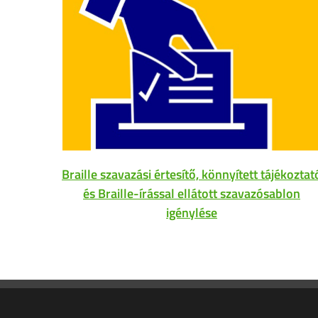
Braille szavazási értesítő, könnyített tájékoztat
és Braille-írással ellátott szavazósablon
igénylése