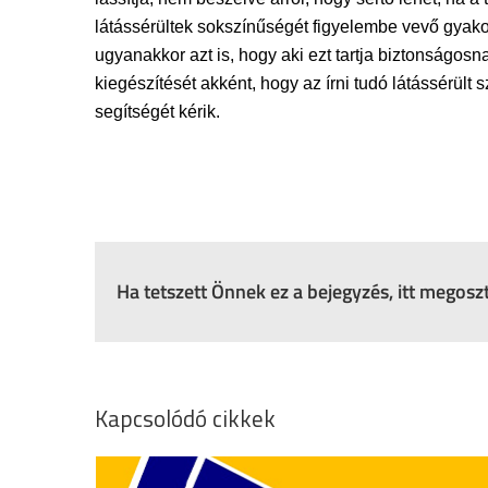
látássérültek sokszínűségét figyelembe vevő gyakor
ugyanakkor azt is, hogy aki ezt tartja biztonságos
kiegészítését akként, hogy az írni tudó látássérül
segítségét kérik.
Ha tetszett Önnek ez a bejegyzés, itt megos
Kapcsolódó cikkek