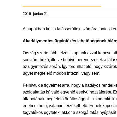
2019. június 21.
A napokban két, a látássérültek számára fontos ké
Akadálymentes ügyintézés lehetőségének hián
Ország szerte több jelzést kaptunk azzal kapcsolat
sorszám-húzó, illetve behívó berendezések a látás
az ügyintézés során. Így fordulhat elő, hogy kizáró
ügyét megfelelő módon intézni, vagy sem.
Felhívtuk a figyelmet arra, hogy a hatályos rendelk
szolgáltatás is) való egyenlő esélyű hozzáférést. 
állapotának megfelelő önállósággal – mindenki, k
értelmezhető, valamint érzékelhető. Ennek kapcsán
fogyatékos ügyfelek, akkor a szolgáltatás nyújtásá