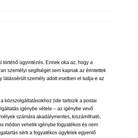
l történő ügyintézés. Ennek oka az, hogy a
an személyi segítséget sem kapnak az érintettek
y látássérült személy adott esetben el tudja-e az
a közszolgáltatásokhoz (ide tartozik a postai
olgáltatás igénybe vétele – az igénybe vevő
zemélyek számára akadálymentes, kiszámítható,
onos módon vehetik igénybe fogyatékos és nem
gatartás sérti a fogyatékos ügyfelek egyenlő