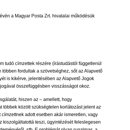
vén a Magyar Posta Zrt. hivatalai működésük
em tudó címzettek részére (írástudástól függetlenül
ve többen fordultak a szövetséghez, sőt az Alapvető
ényét is kikérve, jelentésében az Alapvető Jogok
ló jogával összefüggésben visszásságot okoz.
sgálatát, hiszen az – amellett, hogy
t többek között szükségtelen korlátozást jelent az
 címzettnek adott esetben akár ismeretlen, vagy
 kiszolgáltatottá teszi, ügyintézését feleslegesen
üldeményéről, stb. E problémát olyan rugalmas, a