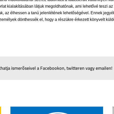
lat kialakításában látjuk megoldhatónak, ami lehetővé teszi az ö
nak, az élhessen a tanú jelenlétének lehetőségével. Ennek jegy
t személyek dönthessék el, hogy a részükre érkezett könyvelt kü
zthatja ismerőseivel a Facebookon, twitteren vagy emailen!