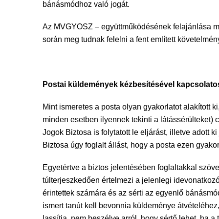
bánásmódhoz való jogát.
Az MVGYOSZ – együttműködésének felajánlása mell
során meg tudnak felelni a fent említett követelmé
Postai küldemények kézbesítésével kapcsolato
Mint ismeretes a posta olyan gyakorlatot alakított 
minden esetben ilyennek tekinti a látássérülteket) 
Jogok Biztosa is folytatott le eljárást, illetve ado
Biztosa úgy foglalt állást, hogy a posta ezen gyak
Egyetértve a biztos jelentésében foglaltakkal szöve
túlterjeszkedően értelmezi a jelenlegi idevonatkozó
érintettek számára és az sérti az egyenlő bánásmó
ismert tanút kell bevonnia küldeménye átvételéhez, 
lassítja, nem beszélve arról, hogy sértő lehet, ha 