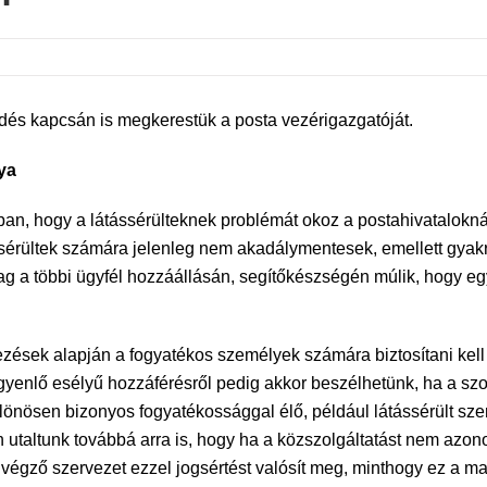
rdés kapcsán is megkerestük a posta vezérigazgatóját.
ya
ban, hogy a látássérülteknek problémát okoz a postahivatalokná
sérültek számára jelenleg nem akadálymentesek, emellett gyakr
lag a többi ügyfél hozzáállásán, segítőkészségén múlik, hogy eg
ezések alapján a fogyatékos személyek számára biztosítani kell 
Egyenlő esélyű hozzáférésről pedig akkor beszélhetünk, ha a sz
ülönösen bizonyos fogyatékossággal élő, például látássérült s
 utaltunk továbbá arra is, hogy ha a közszolgáltatást nem az
t végző szervezet ezzel jogsértést valósít meg, minthogy ez a ma