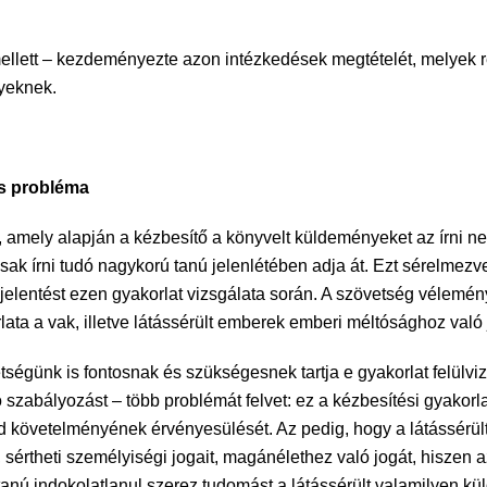
ett – kezdeményezte azon intézkedések megtételét, melyek ré
nyeknek.
s probléma
ki, amely alapján a kézbesítő a könyvelt küldeményeket az írni n
csak írni tudó nagykorú tanú jelenlétében adja át. Ezt sérelmez
tt ki jelentést ezen gyakorlat vizsgálata során. A szövetség vélem
orlata a vak, illetve látássérült emberek emberi méltósághoz va
tségünk is fontosnak és szükségesnek tartja e gyakorlat felülviz
 szabályozást – több problémát felvet: ez a kézbesítési gyakorla
d követelményének érvényesülését. Az pedig, hogy a látássérült
sértheti személyiségi jogait, magánélethez való jogát, hiszen az
a tanú indokolatlanul szerez tudomást a látássérült valamilyen k