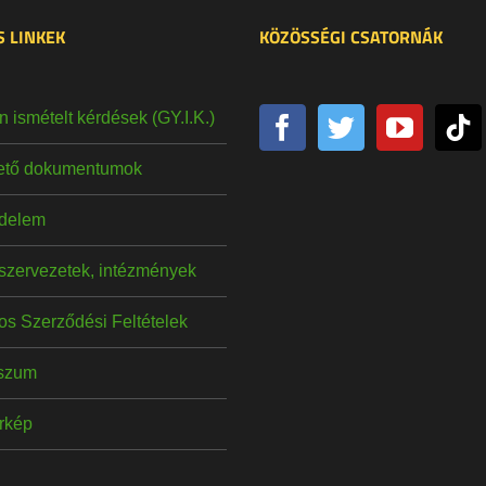
 LINKEK
KÖZÖSSÉGI CSATORNÁK
 ismételt kérdések (GY.I.K.)
hető dokumentumok
delem
szervezetek, intézmények
os Szerződési Feltételek
szum
érkép