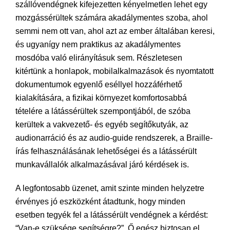
szállóvendégnek kifejezetten kényelmetlen lehet egy
mozgássérültek számára akadálymentes szoba, ahol
semmi nem ott van, ahol azt az ember általában keresi,
és ugyanígy nem praktikus az akadálymentes
mosdóba való elirányításuk sem. Részletesen
kitértünk a honlapok, mobilalkalmazások és nyomtatott
dokumentumok egyenlő eséllyel hozzáférhető
kialakítására, a fizikai környezet komfortosabbá
tételére a látássérültek szempontjából, de szóba
kerültek a vakvezető- és egyéb segítőkutyák, az
audionarráció és az audio-guide rendszerek, a Braille-
írás felhasználásának lehetőségei és a látássérült
munkavállalók alkalmazásával járó kérdések is.
A legfontosabb üzenet, amit szinte minden helyzetre
érvényes jó eszközként átadtunk, hogy minden
esetben tegyék fel a látássérült vendégnek a kérdést:
“Van-e szüksége segítségre?”. Ő egész biztosan el