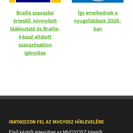
Braille szavazási
Így emelkednek a
értesítő, könnyített
nyugellátások 2026-
tájékoztató és Braille-
ban
írással ellátott
szavazósablon
igénylése
IRATKOZZON FEL AZ MVGYOSZ HÍRLEVELÉRE
Első kézből értesülhet az MVGYOSZ híreiről,