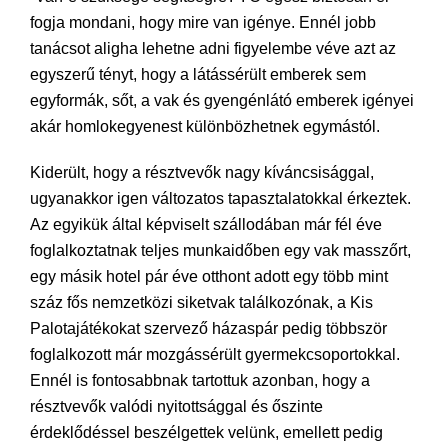
fogja mondani, hogy mire van igénye. Ennél jobb
tanácsot aligha lehetne adni figyelembe véve azt az
egyszerű tényt, hogy a látássérült emberek sem
egyformák, sőt, a vak és gyengénlátó emberek igényei
akár homlokegyenest különbözhetnek egymástól.
Kiderült, hogy a résztvevők nagy kíváncsisággal,
ugyanakkor igen változatos tapasztalatokkal érkeztek.
Az egyikük által képviselt szállodában már fél éve
foglalkoztatnak teljes munkaidőben egy vak masszőrt,
egy másik hotel pár éve otthont adott egy több mint
száz fős nemzetközi siketvak találkozónak, a Kis
Palotajátékokat szervező házaspár pedig többször
foglalkozott már mozgássérült gyermekcsoportokkal.
Ennél is fontosabbnak tartottuk azonban, hogy a
résztvevők valódi nyitottsággal és őszinte
érdeklődéssel beszélgettek velünk, emellett pedig