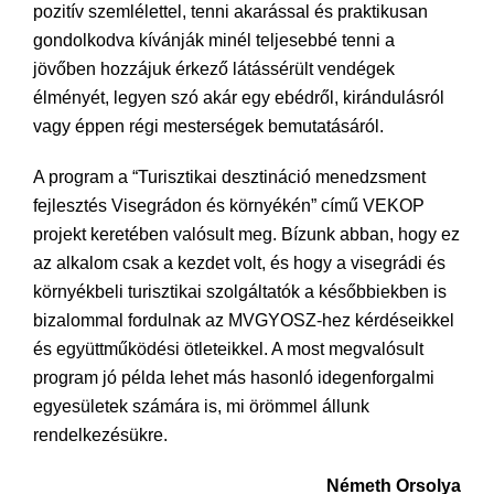
pozitív szemlélettel, tenni akarással és praktikusan
gondolkodva kívánják minél teljesebbé tenni a
jövőben hozzájuk érkező látássérült vendégek
élményét, legyen szó akár egy ebédről, kirándulásról
vagy éppen régi mesterségek bemutatásáról.
A program a “Turisztikai desztináció menedzsment
fejlesztés Visegrádon és környékén” című VEKOP
projekt keretében valósult meg. Bízunk abban, hogy ez
az alkalom csak a kezdet volt, és hogy a visegrádi és
környékbeli turisztikai szolgáltatók a későbbiekben is
bizalommal fordulnak az MVGYOSZ-hez kérdéseikkel
és együttműködési ötleteikkel. A most megvalósult
program jó példa lehet más hasonló idegenforgalmi
egyesületek számára is, mi örömmel állunk
rendelkezésükre.
Németh Orsolya