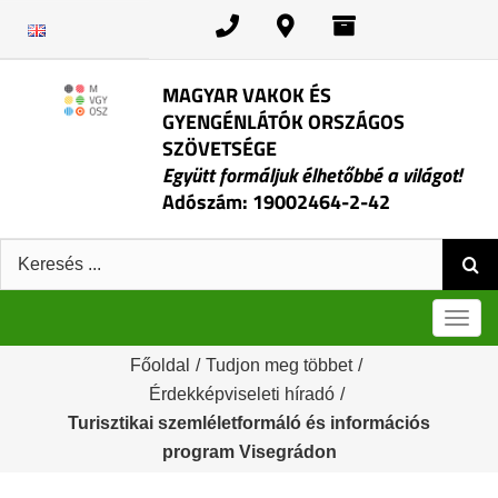
Kihagyás
MAGYAR VAKOK ÉS
GYENGÉNLÁTÓK ORSZÁGOS
SZÖVETSÉGE
Együtt formáljuk élhetőbbé a világot!
Adószám: 19002464-2-42
Keresés:
Men
Főoldal
/
Tudjon meg többet
/
Érdekképviseleti híradó
/
Turisztikai szemléletformáló és információs
program Visegrádon