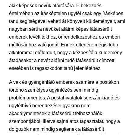
akik képesek nevük aláírására. E bekezdés
értelmében az írásképtelen ügyfél csak egy írásképes
tanú segítségével veheti át könyvelt küldeményeit, ami
nagyban sérti a nevüket aláírni képes látássérült
emberek levéltitokhoz, önrendelkezéshez és emberi
méltósághoz való jogát. Ennek ellenére mégis több
alkalommal előfordult, hogy a kézbesítő a küldemény
átadásakor a nevét aláírni tudó látássérült címzett
esetében is ragaszkodott tanú jelenlétéhez.
A vak és gyengénlátó emberek számára a postákon
történő személyes ügyintézés sem mindig
problémamentes. A postahivatalok sorszámkiadó és
ügyfélhívó berendezései gyakran nem
akadálymentesek a látássérült felhasználók
szempontjából, illetve sajnálatos tapasztalat, hogy a
dolgozók nem mindig segítenek a látássérült