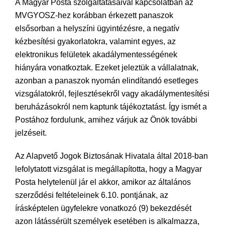
A Magyar Posta szolgáltatásaival kapcsolatban az
MVGYOSZ-hez korábban érkezett panaszok
elsősorban a helyszíni ügyintézésre, a negatív
kézbesítési gyakorlatokra, valamint egyes, az
elektronikus felületek akadálymentességének
hiányára vonatkoztak. Ezeket jeleztük a vállalatnak,
azonban a panaszok nyomán elindítandó esetleges
vizsgálatokról, fejlesztésekről vagy akadálymentesítési
beruházásokról nem kaptunk tájékoztatást. Így ismét a
Postához fordulunk, amihez várjuk az Önök további
jelzéseit.
Az Alapvető Jogok Biztosának Hivatala által 2018-ban
lefolytatott vizsgálat is megállapította, hogy a Magyar
Posta helytelenül jár el akkor, amikor az általános
szerződési feltételeinek 6.10. pontjának, az
írásképtelen ügyfelekre vonatkozó (9) bekezdését
azon látássérült személyek esetében is alkalmazza,