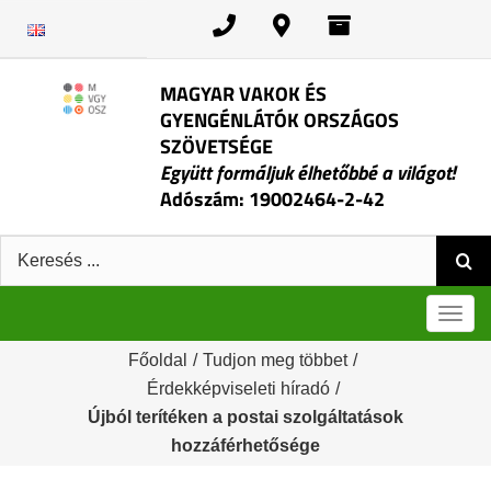
Kihagyás
MAGYAR VAKOK ÉS
GYENGÉNLÁTÓK ORSZÁGOS
SZÖVETSÉGE
Együtt formáljuk élhetőbbé a világot!
Adószám: 19002464-2-42
Keresés:
Men
Főoldal
/
Tudjon meg többet
/
Érdekképviseleti híradó
/
Újból terítéken a postai szolgáltatások
hozzáférhetősége