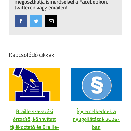
megoszthatja ismerőseivel a Facebookon,
twitteren vagy emailen!
Facebook
Twitter
Email:
Kapcsolódó cikkek
Braille szavazási
Így emelkednek a
értesítő, könnyített
nyugellátások 2026-
tájékoztató és Braille-
ban