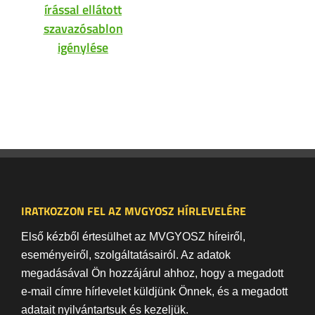
írással ellátott
szavazósablon
igénylése
IRATKOZZON FEL AZ MVGYOSZ HÍRLEVELÉRE
Első kézből értesülhet az MVGYOSZ híreiről,
eseményeiről, szolgáltatásairól. Az adatok
megadásával Ön hozzájárul ahhoz, hogy a megadott
e-mail címre hírlevelet küldjünk Önnek, és a megadott
adatait nyilvántartsuk és kezeljük.