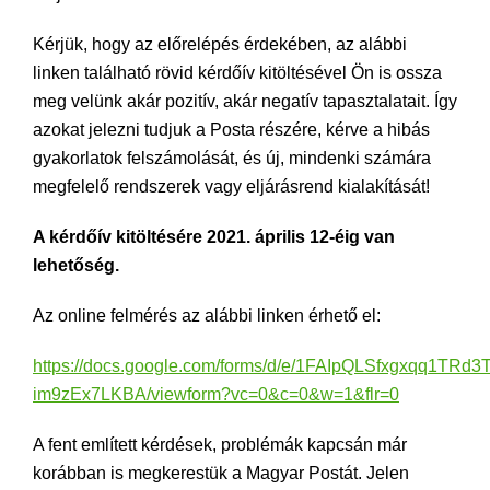
Kérjük, hogy az előrelépés érdekében, az alábbi
linken található rövid kérdőív kitöltésével Ön is ossza
meg velünk akár pozitív, akár negatív tapasztalatait. Így
azokat jelezni tudjuk a Posta részére, kérve a hibás
gyakorlatok felszámolását, és új, mindenki számára
megfelelő rendszerek vagy eljárásrend kialakítását!
A kérdőív kitöltésére 2021. április 12-éig van
lehetőség.
Az online felmérés az alábbi linken érhető el:
https://docs.google.com/forms/d/e/1FAIpQLSfxgxqq1T
im9zEx7LKBA/viewform?vc=0&c=0&w=1&flr=0
A fent említett kérdések, problémák kapcsán már
korábban is megkerestük a Magyar Postát. Jelen