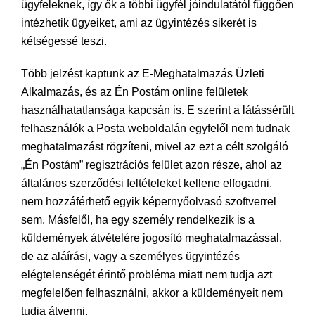
ügyfeleknek, így ők a többi ügyfél jóindulatától függően
intézhetik ügyeiket, ami az ügyintézés sikerét is
kétségessé teszi.
Több jelzést kaptunk az E-Meghatalmazás Üzleti
Alkalmazás, és az Én Postám online felületek
használhatatlansága kapcsán is. E szerint a látássérült
felhasználók a Posta weboldalán egyfelől nem tudnak
meghatalmazást rögzíteni, mivel az ezt a célt szolgáló
„Én Postám” regisztrációs felület azon része, ahol az
általános szerződési feltételeket kellene elfogadni,
nem hozzáférhető egyik képernyőolvasó szoftverrel
sem. Másfelől, ha egy személy rendelkezik is a
küldemények átvételére jogosító meghatalmazással,
de az aláírási, vagy a személyes ügyintézés
elégtelenségét érintő probléma miatt nem tudja azt
megfelelően felhasználni, akkor a küldeményeit nem
tudja átvenni.