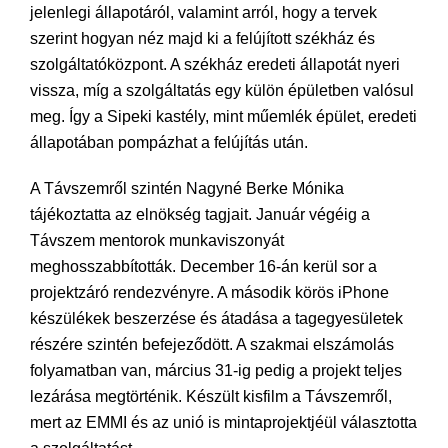
jelenlegi állapotáról, valamint arról, hogy a tervek
szerint hogyan néz majd ki a felújított székház és
szolgáltatóközpont. A székház eredeti állapotát nyeri
vissza, míg a szolgáltatás egy külön épületben valósul
meg. Így a Sipeki kastély, mint műemlék épület, eredeti
állapotában pompázhat a felújítás után.
A Távszemről szintén Nagyné Berke Mónika
tájékoztatta az elnökség tagjait. Január végéig a
Távszem mentorok munkaviszonyát
meghosszabbították. December 16-án kerül sor a
projektzáró rendezvényre. A második körös iPhone
készülékek beszerzése és átadása a tagegyesületek
részére szintén befejeződött. A szakmai elszámolás
folyamatban van, március 31-ig pedig a projekt teljes
lezárása megtörténik. Készült kisfilm a Távszemről,
mert az EMMI és az unió is mintaprojektjéül választotta