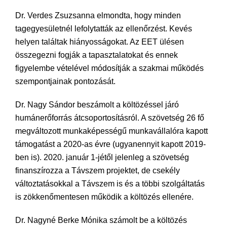
Dr. Verdes Zsuzsanna elmondta, hogy minden
tagegyesületnél lefolytatták az ellenőrzést. Kevés
helyen találtak hiányosságokat. Az EET ülésen
összegezni fogják a tapasztalatokat és ennek
figyelembe vételével módosítják a szakmai működés
szempontjainak pontozását.
Dr. Nagy Sándor beszámolt a költözéssel járó
humánerőforrás átcsoportosításról. A szövetség 26 fő
megváltozott munkaképességű munkavállalóra kapott
támogatást a 2020-as évre (ugyanennyit kapott 2019-
ben is). 2020. január 1-jétől jelenleg a szövetség
finanszírozza a Távszem projektet, de csekély
változtatásokkal a Távszem is és a többi szolgáltatás
is zökkenőmentesen működik a költözés ellenére.
Dr. Nagyné Berke Mónika számolt be a költözés