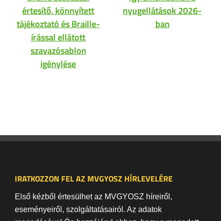
értesítő, könnyített
nyugellátások 2026-
tájékoztató és Braille-
ban
írással ellátott
szavazósablon
igénylése
IRATKOZZON FEL AZ MVGYOSZ HÍRLEVELÉRE
Első kézből értesülhet az MVGYOSZ híreiről,
eseményeiről, szolgáltatásairól. Az adatok