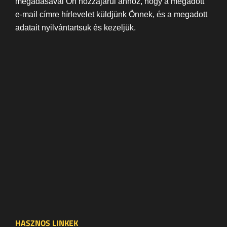
megadásával Ön hozzájárul ahhoz, hogy a megadott
e-mail címre hírlevelet küldjünk Önnek, és a megadott
adatait nyilvántartsuk és kezeljük.
HASZNOS LINKEK