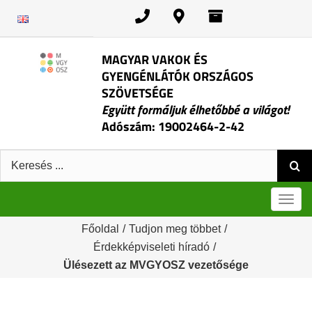
Kihagyás
MAGYAR VAKOK ÉS
GYENGÉNLÁTÓK ORSZÁGOS
SZÖVETSÉGE
Együtt formáljuk élhetőbbé a világot!
Adószám: 19002464-2-42
Keresés:
Men
Főoldal
/
Tudjon meg többet
/
Érdekképviseleti híradó
/
Ülésezett az MVGYOSZ vezetősége