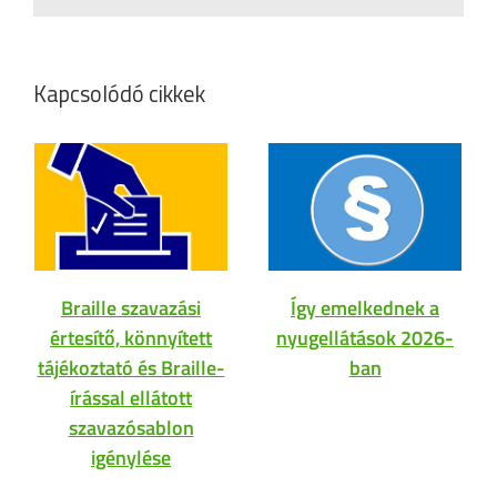
Kapcsolódó cikkek
Braille szavazási
Így emelkednek a
értesítő, könnyített
nyugellátások 2026-
tájékoztató és Braille-
ban
írással ellátott
szavazósablon
igénylése