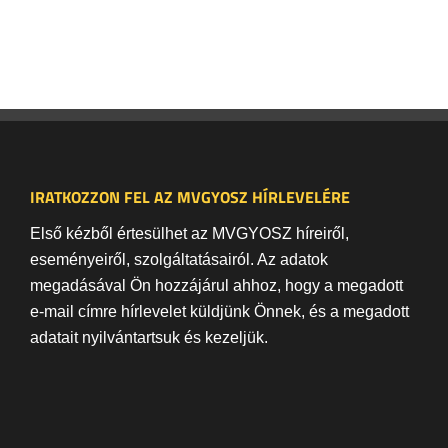
IRATKOZZON FEL AZ MVGYOSZ HÍRLEVELÉRE
Első kézből értesülhet az MVGYOSZ híreiről,
eseményeiről, szolgáltatásairól. Az adatok
megadásával Ön hozzájárul ahhoz, hogy a megadott
e-mail címre hírlevelet küldjünk Önnek, és a megadott
adatait nyilvántartsuk és kezeljük.