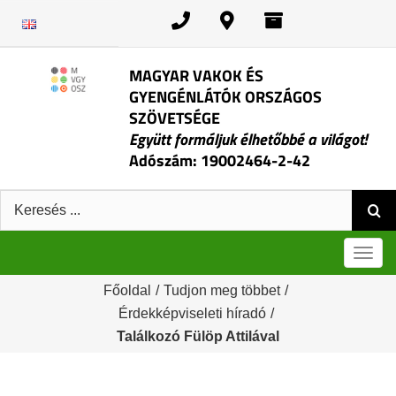
Kihagyás
MAGYAR VAKOK ÉS
GYENGÉNLÁTÓK ORSZÁGOS
SZÖVETSÉGE
Együtt formáljuk élhetőbbé a világot!
Adószám: 19002464-2-42
Keresés:
Men
Főoldal
/
Tudjon meg többet
/
Érdekképviseleti híradó
/
Találkozó Fülöp Attilával