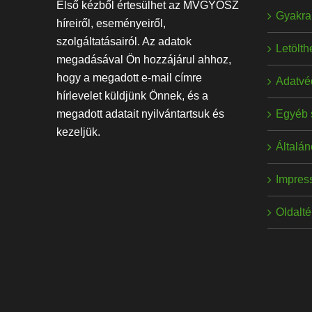
Első kézből értesülhet az MVGYOSZ
Gyakran
híreiről, eseményeiről,
szolgáltatásairól. Az adatok
Letölt
megadásával Ön hozzájárul ahhoz,
hogy a megadott e-mail címre
Adatvé
hírlevelet küldjünk Önnek, és a
Egyéb 
megadott adatait nyilvántartsuk és
kezeljük.
Általán
Impres
Oldalt