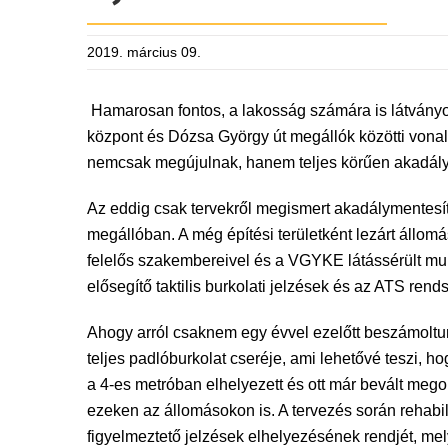
2019. március 09.
Hamarosan fontos, a lakosság számára is látványos
központ és Dózsa György út megállók közötti vonala
nemcsak megújulnak, hanem teljes körűen akadály
Az eddig csak tervekről megismert akadálymentesít
megállóban. A még építési területként lezárt állom
felelős szakembereivel és a VGYKE látássérült mu
elősegítő taktilis burkolati jelzések és az ATS rend
Ahogy arról csaknem egy évvel ezelőtt beszámoltu
teljes padlóburkolat cseréje, ami lehetővé teszi, h
a 4-es metróban elhelyezett és ott már bevált megol
ezeken az állomásokon is. A tervezés során rehabi
figyelmeztető jelzések elhelyezésének rendjét, me