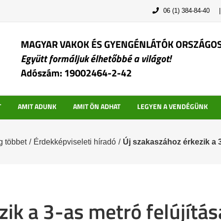
06 (1) 384-84-40
MAGYAR VAKOK ÉS GYENGÉNLÁTÓK ORSZÁGO
Együtt formáljuk élhetőbbé a világot!
Adószám: 19002464-2-42
T
AMIT ADUNK
AMIT ÖN ADHAT
LEGYEN A VENDÉGÜNK
 többet
/
Érdekképviseleti híradó
/
Új szakaszához érkezik a 3
ik a 3-as metró felújítás