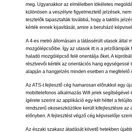
meg. Ugyanakkor az elméletben tökéletes megoldás g
különösen a veszélyre figyelmeztető jelzések, nem
tesztelők tapasztalták továbbá, hogy a taktilis je
kérték ennek kijavítását, amire a beruházó képviselő
A 4-es metró állomásain a látássérült utasok által
mozgólépcsőibe. Így az utasok itt is a jelzőlámpák
haladó mozgólépcső felé orientálja őket. A kipróbá
résztvevői kérték az orientációs hang egységessé t
alapján a hangjelzés minden esetben a megfelelő 
Az ATS-t fejlesztő cég hamarosan előrukkol egy új
mobiltelefonos alkalmazás Wifi jelek segítségével é
ígérete szerint az applikáció egy-két héttel a felú
rendszerű okoseszközökre került kifejlesztésre az 
előnyben. A fejlesztést végző cég képviselője sze
Az északi szakasz átadását követő hetekben újabb b