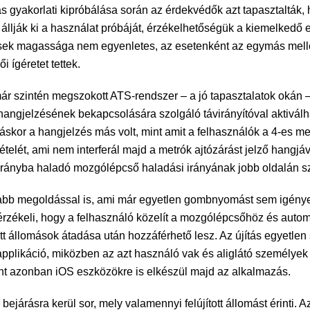
yakorlati kipróbálása során az érdekvédők azt tapasztalták, ho
 állják ki a használat próbáját, érzékelhetőségük a kiemelkedő
lzések magassága nem egyenletes, az esetenként az egymás melle
i ígéretet tettek.
 már szintén megszokott ATS-rendszer – a jó tapasztalatok okán 
 hangjelzésének bekapcsolására szolgáló távirányítóval aktiválh
láskor a hangjelzés más volt, mint amit a felhasználók a 4-es 
ételét, ami nem interferál majd a metrók ajtózárást jelző hang
irányba haladó mozgólépcső haladási irányának jobb oldalán s
abb megoldással is, ami már egyetlen gombnyomást sem igényel. 
rzékeli, hogy a felhasználó közelít a mozgólépcsőhöz és automat
jított állomások átadása után hozzáférhető lesz. Az újítás egyetl
applikáció, miközben az azt használó vak és aliglátó személyek
rint azonban iOS eszközökre is elkészül majd az alkalmazás.
ejárásra kerül sor, mely valamennyi felújított állomást érinti.