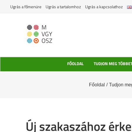
Kihagyás
Ugrás a főmenüre
Ugrás a tartalomhoz
Ugrás a kapcsolathoz
FŐOLDAL
TUDJON MEG TÖBBE
Főoldal
/
Tudjon meg
Új szakaszához érkez