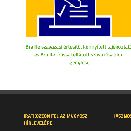
Braille szavazási értesítő, könnyített tájékoztat
és Braille-írással ellátott szavazósablon
igénylése
IRATKOZZON FEL AZ MVGYOSZ
HASZNOS
HÍRLEVELÉRE