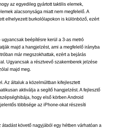
gy az egyedileg gyártott taktilis elemek,
 elemek alacsonysága miatt nem megfelelő. A
tt elhelyezett burkolólapokon is különböző, ezért
– ugyancsak beépítésre kerül a 3-as metró
atják majd a hangjelzést, ami a megfelelő irányba
metróban már megszokhattak, ezért a bejárás
jával. Ugyancsak a résztvevő szakemberek jelzése
zólal majd meg.
Az általuk a közelmúltban kifejlesztett
ikusan aktiválja a segítő hangjelzést. A fejlesztő
en szépséghibája, hogy első körben Android
 jelentős többsége az iPhone-okat részesíti
 Az átadást követő nagyjából egy hétben várhatóan a