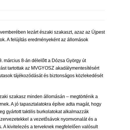
ovemberében lezárt északi szakaszt, azaz az Újpest
sok. A felújítás eredményeként az állomások
. március 8-án délelőtt a Dózsa György út
járást tartottak az MVGYOSZ akadálymentesítésért
utasok tájékozódását és biztonságos közlekedését
szaki szakasz minden állomásán – megtörténik a
ernek. A jó tapasztalatokra építve adta magát, hogy
g gyártott taktilis burkolatokat alkalmazzák
 szervezetekkel a vezetősávok nyomvonalát és a
 A kivitelezés a terveknek megfelelően valósult