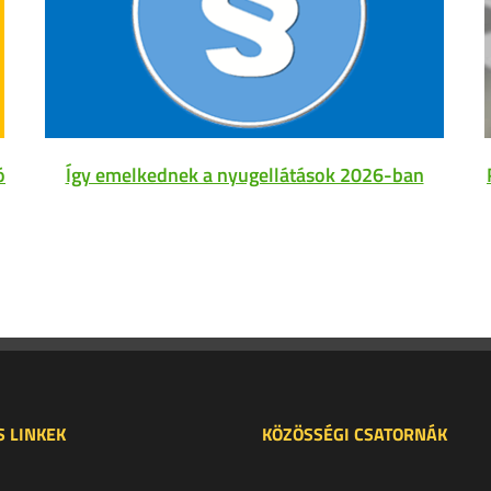
ó
Így emelkednek a nyugellátások 2026-ban
 LINKEK
KÖZÖSSÉGI CSATORNÁK