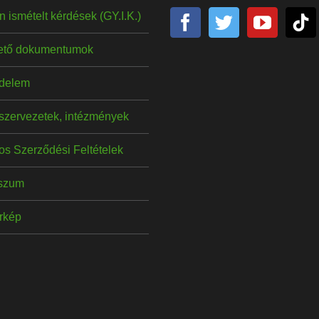
 ismételt kérdések (GY.I.K.)
hető dokumentumok
delem
szervezetek, intézmények
os Szerződési Feltételek
szum
érkép