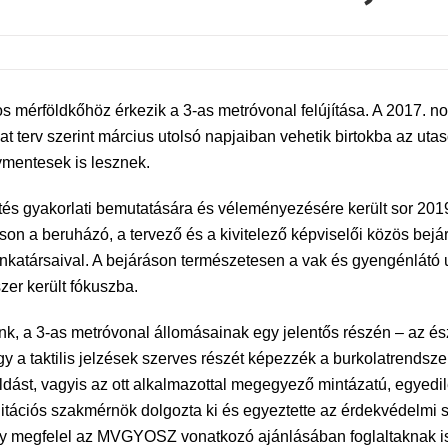
 mérföldkőhöz érkezik a 3-as metróvonal felújítása. A 2017. n
t terv szerint március utolsó napjaiban vehetik birtokba az uta
mentesek is lesznek.
és gyakorlati bemutatására és véleményezésére került sor 2019
áson a beruházó, a tervező és a kivitelező képviselői közös be
nkatársaival. A bejáráson természetesen a vak és gyengénlátó 
szer került fókuszba.
nk, a 3-as metróvonal állomásainak egy jelentős részén – az é
ogy a taktilis jelzések szerves részét képezzék a burkolatrendsz
dást, vagyis az ott alkalmazottal megegyező mintázatú, egyedile
litációs szakmérnök dolgozta ki és egyeztette az érdekvédelmi
ly megfelel az MVGYOSZ vonatkozó ajánlásában foglaltaknak is.