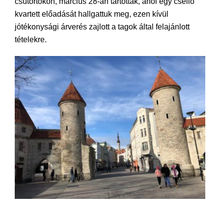
csütörtökön, március 28-án tartották, ahol egy cselló
kvartett előadását hallgattuk meg, ezen kívül
jótékonysági árverés zajlott a tagok által felajánlott
tételekre.