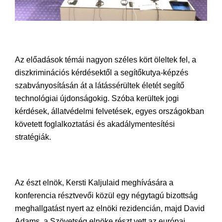
Az előadások témái nagyon széles kört öleltek fel, a
diszkriminációs kérdésektől a segítőkutya-képzés
szabványosításán át a látássérültek életét segítő
technológiai újdonságokig. Szóba kerültek jogi
kérdések, állatvédelmi felvetések, egyes országokban
követett foglalkoztatási és akadálymentesítési
stratégiák.
Az észt elnök, Kersti Kaljulaid meghívására a
konferencia résztvevői közül egy négytagú bizottság
meghallgatást nyert az elnöki rezidencián, majd David
Adams, a Szövetség elnöke részt vett az európai