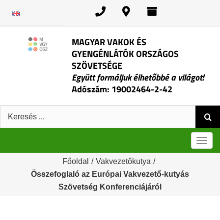
Kihagyás
MAGYAR VAKOK ÉS
GYENGÉNLÁTÓK ORSZÁGOS
SZÖVETSÉGE
Együtt formáljuk élhetőbbé a világot!
Adószám: 19002464-2-42
Keresés:
Men
Főoldal
/
Vakvezetőkutya
/
Összefoglaló az Európai Vakvezető-kutyás
Szövetség Konferenciájáról