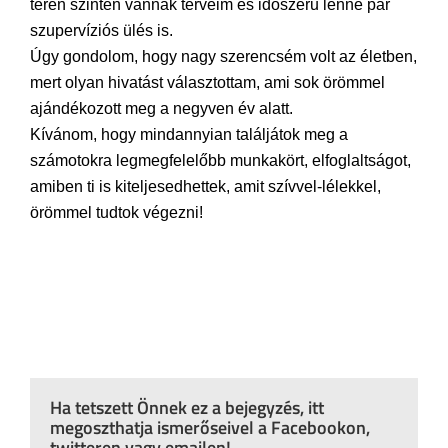
terén szintén vannak terveim és időszerű lenne pár
szupervíziós ülés is.
Úgy gondolom, hogy nagy szerencsém volt az életben,
mert olyan hivatást választottam, ami sok örömmel
ajándékozott meg a negyven év alatt.
Kívánom, hogy mindannyian találjátok meg a
számotokra legmegfelelőbb munkakört, elfoglaltságot,
amiben ti is kiteljesedhettek, amit szívvel-lélekkel,
örömmel tudtok végezni!
Ha tetszett Önnek ez a bejegyzés, itt
megoszthatja ismerőseivel a Facebookon,
twitteren vagy emailen!