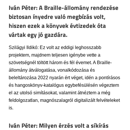
Iván Péter: A Braille-állomány rendezése
biztosan ínyedre való megbízás volt,
hiszen ezek a könyvek évtizedek óta
vártak egy jó gazdára.
Szilágyi Ildikó: Ez volt az eddigi leghosszabb
projektem, majdnem teljesen igénybe vette a
szövetségnél töltött három és fél évemet. A Braille-
állomány átválogatása, vonalkódozása és
beleltározása 2022 nyarán ért véget, idén a pontírásos
és hangoskönyv-katalógus egybefésülésén végeztem
el az utolsó simításokat, valamint átnéztem a még
feldolgozatlan, magnószalagról digitalizált felvételeket
is.
Iván Péter: Milyen érzés volt a síkírás