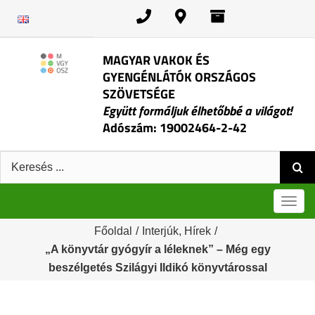
Kihagyás
MAGYAR VAKOK ÉS
GYENGÉNLÁTÓK ORSZÁGOS
SZÖVETSÉGE
Együtt formáljuk élhetőbbé a világot!
Adószám: 19002464-2-42
Keresés:
Men
Főoldal
/
Interjúk
,
Hírek
/
„A könyvtár gyógyír a léleknek” – Még egy
beszélgetés Szilágyi Ildikó könyvtárossal