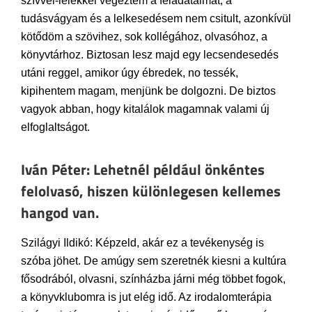
szívvel-lélekkel végeztem a feladataimat, a
tudásvágyam és a lelkesedésem nem csitult, azonkívül
kötődöm a szövihez, sok kollégához, olvasóhoz, a
könyvtárhoz. Biztosan lesz majd egy lecsendesedés
utáni reggel, amikor úgy ébredek, no tessék,
kipihentem magam, menjünk be dolgozni. De biztos
vagyok abban, hogy kitalálok magamnak valami új
elfoglaltságot.
Iván Péter: Lehetnél például önkéntes
felolvasó, hiszen különlegesen kellemes
hangod van.
Szilágyi Ildikó: Képzeld, akár ez a tevékenység is
szóba jöhet. De amúgy sem szeretnék kiesni a kultúra
fősodrából, olvasni, színházba járni még többet fogok,
a könyvklubomra is jut elég idő. Az irodalomterápia