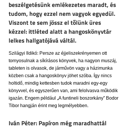
beszélgetésünk emlékezetes maradt, és
tudom, hogy ezzel nem vagyok egyedül.
Viszont te sem jössz el tőlünk üres
kézzel: ittléted alatt a hangoskönyvtár
lelkes hallgatójává váltál.
Szilágyi Ildikó: Persze az éjjeliszekrényemen ott
tornyosulnak a síkírásos könyvek, ha nagyon muszáj,
tableten is olvasok, de járművön vagy a házimunka
közben csak a hangoskönyv jöhet szóba. Így nincs
holtidő, mindig kettesben tudok maradni egy-egy
könyvvel, és egyszerűen van, ami felolvasva működik
igazán. Engem például „A funtineli boszorkány” Bodor
Tibor hangján érint meg legmélyebben.
Iván Péter: Papíron még maradhattál