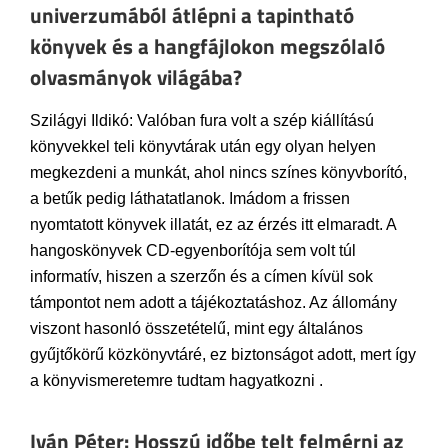
univerzumából átlépni a tapintható
könyvek és a hangfájlokon megszólaló
olvasmányok világába?
Szilágyi Ildikó: Valóban fura volt a szép kiállítású
könyvekkel teli könyvtárak után egy olyan helyen
megkezdeni a munkát, ahol nincs színes könyvborító,
a betűk pedig láthatatlanok. Imádom a frissen
nyomtatott könyvek illatát, ez az érzés itt elmaradt. A
hangoskönyvek CD-egyenborítója sem volt túl
informatív, hiszen a szerzőn és a címen kívül sok
támpontot nem adott a tájékoztatáshoz. Az állomány
viszont hasonló összetételű, mint egy általános
gyűjtőkörű közkönyvtáré, ez biztonságot adott, mert így
a könyvismeretemre tudtam hagyatkozni .
Iván Péter: Hosszú időbe telt felmérni az