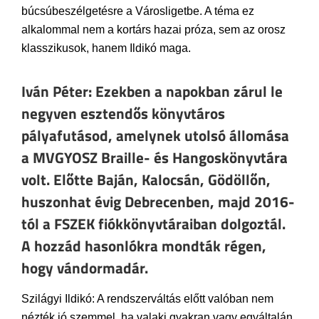
búcsúbeszélgetésre a Városligetbe. A téma ez
alkalommal nem a kortárs hazai próza, sem az orosz
klasszikusok, hanem Ildikó maga.
Iván Péter: Ezekben a napokban zárul le
negyven esztendős könyvtáros
pályafutásod, amelynek utolsó állomása
a MVGYOSZ Braille- és Hangoskönyvtára
volt. Előtte Baján, Kalocsán, Gödöllőn,
huszonhat évig Debrecenben, majd 2016-
tól a FSZEK fiókkönyvtáraiban dolgoztál.
A hozzád hasonlókra mondták régen,
hogy vándormadár.
Szilágyi Ildikó: A rendszerváltás előtt valóban nem
nézték jó szemmel, ha valaki gyakran vagy egyáltalán