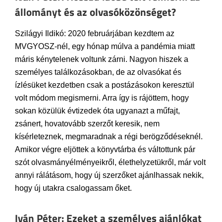
állományt és az olvasóközönséget?
Szilágyi Ildikó: 2020 februárjában kezdtem az
MVGYOSZ-nél, egy hónap múlva a pandémia miatt
máris kénytelenek voltunk zárni. Nagyon hiszek a
személyes találkozásokban, de az olvasókat és
ízlésüket kezdetben csak a postázásokon keresztül
volt módom megismerni. Arra így is rájöttem, hogy
sokan közülük évtizedek óta ugyanazt a műfajt,
zsánert, hovatovább szerzőt keresik, nem
kísérleteznek, megmaradnak a régi berögződéseknél.
Amikor végre eljöttek a könyvtárba és váltottunk pár
szót olvasmányélményeikről, élethelyzetükről, már volt
annyi rálátásom, hogy új szerzőket ajánlhassak nekik,
hogy új utakra csalogassam őket.
Iván Péter: Ezeket a személyes ajánlókat