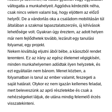
váltogatta a munkahelyeit. Aggódva kérdezték néha,
csak nincs velem valami baj, hogy eljöttem az előző
helyről. De a vándorlás oka a családom mobilitásán túl
általában a szakmai tapasztalatszerzés, új kihívások
lehetősége volt. Gyakran úgy éreztem, az adott helyen
már nem fejlődhetek tovább, lezárult egy tanulási
folyamat, egy projekt.
Nekem kiváltság eljutni ából bébe, a káoszból rendet
teremteni. Ez az irány az egész életemet végigkíséri,
minden munkahelyemen adódtak ilyen helyzetek, és
ezt egyáltalán nem bánom. Menet közben, a
folyamatban is tanul az ember valamit, feszegeti a
saját határait. Olykor ez nem igazán kellemes feladat,
mert beleveszünk az apró részletekbe és csak a
nehézségeket látjuk, de utána mindig felemelő érzés
visszatekinteni.