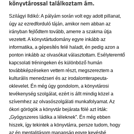
könyvtárossal találkoztam ám.
Szilágyi Ildikó: A pályám során volt egy adott pillanat,
úgy az ezredforduló táján, amikor nem abban az
irányban fejlődtem tovább, amerre a szakma útja
vezetett. A könyvtártudomány egyre inkább az
informatika, a gépesítés felé haladt, én pedig azon a
ponton inkább az olvasókat választottam. Esélyteremtő
kapcsolati tréningeken és különböző humán
továbbképzéseken vettem részt, megszereztem a
kulturális menedzseri és az irodalomterapeuta-
oklevelet. Én még úgy gondolom, a könyvtárosi
tevékenység szolgálat, ezért is állt mindig közel a
szívemhez az olvasószolgálati munkafolyamat. Az
ókori görögök a könyvtár bejárata fölé azt írták:
„Gyógyszeres ládika a léleknek”. Én még ebben
hiszek, így tekintek a könyvtárra, persze tudom, hogy
az én mentalitásom manapság egyre kevésbé