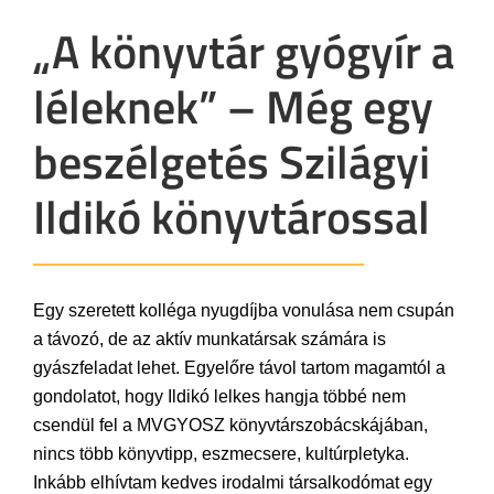
„A könyvtár gyógyír a
léleknek” – Még egy
beszélgetés Szilágyi
Ildikó könyvtárossal
Egy szeretett kolléga nyugdíjba vonulása nem csupán
a távozó, de az aktív munkatársak számára is
gyászfeladat lehet. Egyelőre távol tartom magamtól a
gondolatot, hogy Ildikó lelkes hangja többé nem
csendül fel a MVGYOSZ könyvtárszobácskájában,
nincs több könyvtipp, eszmecsere, kultúrpletyka.
Inkább elhívtam kedves irodalmi társalkodómat egy