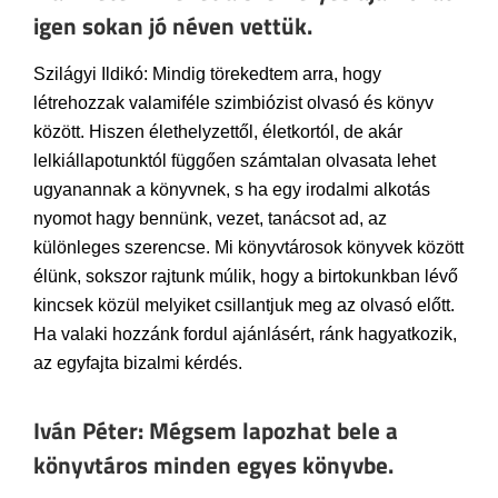
igen sokan jó néven vettük.
Szilágyi Ildikó: Mindig törekedtem arra, hogy
létrehozzak valamiféle szimbiózist olvasó és könyv
között. Hiszen élethelyzettől, életkortól, de akár
lelkiállapotunktól függően számtalan olvasata lehet
ugyanannak a könyvnek, s ha egy irodalmi alkotás
nyomot hagy bennünk, vezet, tanácsot ad, az
különleges szerencse. Mi könyvtárosok könyvek között
élünk, sokszor rajtunk múlik, hogy a birtokunkban lévő
kincsek közül melyiket csillantjuk meg az olvasó előtt.
Ha valaki hozzánk fordul ajánlásért, ránk hagyatkozik,
az egyfajta bizalmi kérdés.
Iván Péter: Mégsem lapozhat bele a
könyvtáros minden egyes könyvbe.