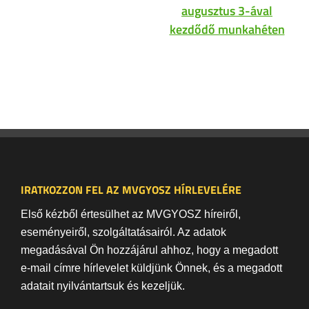
augusztus 3-ával
kezdődő munkahéten
IRATKOZZON FEL AZ MVGYOSZ HÍRLEVELÉRE
Első kézből értesülhet az MVGYOSZ híreiről,
eseményeiről, szolgáltatásairól. Az adatok
megadásával Ön hozzájárul ahhoz, hogy a megadott
e-mail címre hírlevelet küldjünk Önnek, és a megadott
adatait nyilvántartsuk és kezeljük.