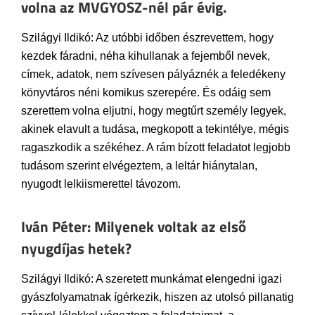
volna az MVGYOSZ-nél pár évig.
Szilágyi Ildikó: Az utóbbi időben észrevettem, hogy
kezdek fáradni, néha kihullanak a fejemből nevek,
címek, adatok, nem szívesen pályáznék a feledékeny
könyvtáros néni komikus szerepére. És odáig sem
szerettem volna eljutni, hogy megtűrt személy legyek,
akinek elavult a tudása, megkopott a tekintélye, mégis
ragaszkodik a székéhez. A rám bízott feladatot legjobb
tudásom szerint elvégeztem, a leltár hiánytalan,
nyugodt lelkiismerettel távozom.
Iván Péter: Milyenek voltak az első
nyugdíjas hetek?
Szilágyi Ildikó: A szeretett munkámat elengedni igazi
gyászfolyamatnak ígérkezik, hiszen az utolsó pillanatig