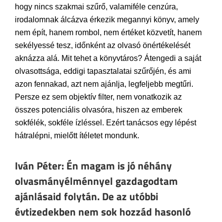
hogy nincs szakmai szűrő, valamiféle cenzúra,
irodalomnak álcázva érkezik megannyi könyv, amely
nem épít, hanem rombol, nem értéket közvetít, hanem
sekélyessé tesz, időnként az olvasó önértékelését
aknázza alá. Mit tehet a könyvtáros? Átengedi a saját
olvasottsága, eddigi tapasztalatai szűrőjén, és ami
azon fennakad, azt nem ajánlja, legfeljebb megtűri.
Persze ez sem objektív filter, nem vonatkozik az
összes potenciális olvasóra, hiszen az emberek
sokfélék, sokféle ízléssel. Ezért tanácsos egy lépést
hátralépni, mielőtt ítéletet mondunk.
Iván Péter: Én magam is jó néhány
olvasmányélménnyel gazdagodtam
ajánlásaid folytán. De az utóbbi
évtizedekben nem sok hozzád hasonló