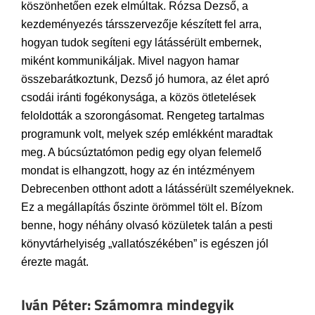
köszönhetően ezek elmúltak. Rózsa Dezső, a
kezdeményezés társszervezője készített fel arra,
hogyan tudok segíteni egy látássérült embernek,
miként kommunikáljak. Mivel nagyon hamar
összebarátkoztunk, Dezső jó humora, az élet apró
csodái iránti fogékonysága, a közös ötletelések
feloldották a szorongásomat. Rengeteg tartalmas
programunk volt, melyek szép emlékként maradtak
meg. A búcsúztatómon pedig egy olyan felemelő
mondat is elhangzott, hogy az én intézményem
Debrecenben otthont adott a látássérült személyeknek.
Ez a megállapítás őszinte örömmel tölt el. Bízom
benne, hogy néhány olvasó közületek talán a pesti
könyvtárhelyiség „vallatószékében” is egészen jól
érezte magát.
Iván Péter: Számomra mindegyik