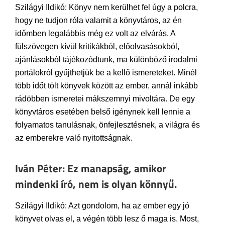
Szilágyi Ildikó: Könyv nem kerülhet fel úgy a polcra,
hogy ne tudjon róla valamit a könyvtáros, az én
időmben legalábbis még ez volt az elvárás. A
fülszövegen kívül kritikákból, előolvasásokból,
ajánlásokból tájékozódtunk, ma különböző irodalmi
portálokról gyűjthetjük be a kellő ismereteket. Minél
több időt tölt könyvek között az ember, annál inkább
rádöbben ismeretei mákszemnyi mivoltára. De egy
könyvtáros esetében belső igénynek kell lennie a
folyamatos tanulásnak, önfejlesztésnek, a világra és
az emberekre való nyitottságnak.
Iván Péter: Ez manapság, amikor
mindenki író, nem is olyan könnyű.
Szilágyi Ildikó: Azt gondolom, ha az ember egy jó
könyvet olvas el, a végén több lesz ő maga is. Most,