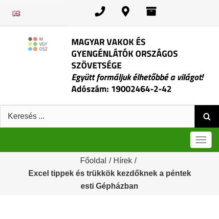
Kihagyás
MAGYAR VAKOK ÉS
GYENGÉNLÁTÓK ORSZÁGOS
SZÖVETSÉGE
Együtt formáljuk élhetőbbé a világot!
Adószám: 19002464-2-42
Keresés:
Men
Főoldal
/
Hírek
/
Excel tippek és trükkök kezdőknek a péntek
esti Gépházban