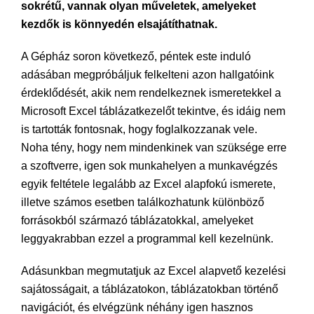
sokrétű, vannak olyan műveletek, amelyeket
kezdők is könnyedén elsajátíthatnak.
A Gépház soron következő, péntek este induló
adásában megpróbáljuk felkelteni azon hallgatóink
érdeklődését, akik nem rendelkeznek ismeretekkel a
Microsoft Excel táblázatkezelőt tekintve, és idáig nem
is tartották fontosnak, hogy foglalkozzanak vele.
Noha tény, hogy nem mindenkinek van szüksége erre
a szoftverre, igen sok munkahelyen a munkavégzés
egyik feltétele legalább az Excel alapfokú ismerete,
illetve számos esetben találkozhatunk különböző
forrásokból származó táblázatokkal, amelyeket
leggyakrabban ezzel a programmal kell kezelnünk.
Adásunkban megmutatjuk az Excel alapvető kezelési
sajátosságait, a táblázatokon, táblázatokban történő
navigációt, és elvégzünk néhány igen hasznos