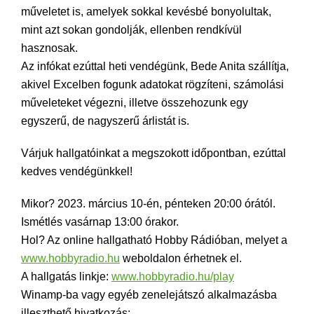
műveletet is, amelyek sokkal kevésbé bonyolultak,
mint azt sokan gondolják, ellenben rendkívül
hasznosak.
Az infókat ezúttal heti vendégünk, Bede Anita szállítja,
akivel Excelben fogunk adatokat rögzíteni, számolási
műveleteket végezni, illetve összehozunk egy
egyszerű, de nagyszerű árlistát is.
Várjuk hallgatóinkat a megszokott időpontban, ezúttal
kedves vendégünkkel!
Mikor? 2023. március 10-én, pénteken 20:00 órától.
Ismétlés vasárnap 13:00 órakor.
Hol? Az online hallgatható Hobby Rádióban, melyet a
www.hobbyradio.hu
weboldalon érhetnek el.
A hallgatás linkje:
www.hobbyradio.hu/play
Winamp-ba vagy egyéb zenelejátszó alkalmazásba
illeszthető hivatkozás: