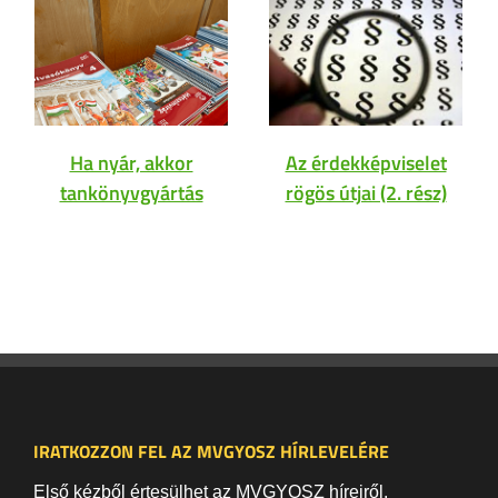
Ha nyár, akkor
Az érdekképviselet
tankönyvgyártás
rögös útjai (2. rész)
IRATKOZZON FEL AZ MVGYOSZ HÍRLEVELÉRE
Első kézből értesülhet az MVGYOSZ híreiről,