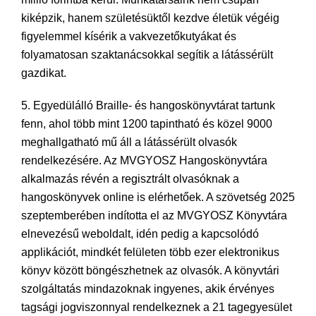
kiképzik, hanem születésüktől kezdve életük végéig
figyelemmel kísérik a vakvezetőkutyákat és
folyamatosan szaktanácsokkal segítik a látássérült
gazdikat.
5. Egyedülálló Braille- és hangoskönyvtárat tartunk
fenn, ahol több mint 1200 tapintható és közel 9000
meghallgatható mű áll a látássérült olvasók
rendelkezésére. Az MVGYOSZ Hangoskönyvtára
alkalmazás révén a regisztrált olvasóknak a
hangoskönyvek online is elérhetőek. A szövetség 2025
szeptemberében indította el az MVGYOSZ Könyvtára
elnevezésű weboldalt, idén pedig a kapcsolódó
applikációt, mindkét felületen több ezer elektronikus
könyv között böngészhetnek az olvasók. A könyvtári
szolgáltatás mindazoknak ingyenes, akik érvényes
tagsági jogviszonnyal rendelkeznek a 21 tagegyesület