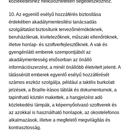
közlekedéshez nélkülözhetetlen segédeszközhöz.
10. Az egyenlő esélyű hozzáférés biztosítása
érdekében akadálymentesítési tanácsadás
szolgáltatást biztosítunk tervezőmérnököknek,
beruházóknak, kivitelezőknek, műszaki ellenőröknek,
illetve honlap- és szoftverfejlesztőknek. A vak és
gyengénlátó emberek szempontjából az
akadálymentesség elsősorban az önálló
információszerzést, a minél önállóbb életvitelt jelenti. A
látássérült emberek egyenlő esélyű hozzáférését
számos eszköz szolgálja, például a taktilis burkolati
jelzések, a Braille-írásos táblák és dokumentumok, a
tapintható köztéri makettek, a hangjelzést adó
közlekedési lámpák, a képernyőolvasó szoftverek és
az azokkal is használható honlapok, az okostelefonos
alkalmazások, illetve a megfelelő megvilágítás és
kontrasztosság.