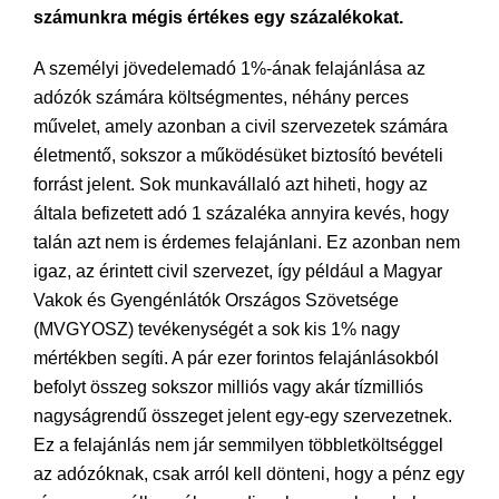
számunkra mégis értékes egy százalékokat.
A személyi jövedelemadó 1%-ának felajánlása az
adózók számára költségmentes, néhány perces
művelet, amely azonban a civil szervezetek számára
életmentő, sokszor a működésüket biztosító bevételi
forrást jelent. Sok munkavállaló azt hiheti, hogy az
általa befizetett adó 1 százaléka annyira kevés, hogy
talán azt nem is érdemes felajánlani. Ez azonban nem
igaz, az érintett civil szervezet, így például a Magyar
Vakok és Gyengénlátók Országos Szövetsége
(MVGYOSZ) tevékenységét a sok kis 1% nagy
mértékben segíti. A pár ezer forintos felajánlásokból
befolyt összeg sokszor milliós vagy akár tízmilliós
nagyságrendű összeget jelent egy-egy szervezetnek.
Ez a felajánlás nem jár semmilyen többletköltséggel
az adózóknak, csak arról kell dönteni, hogy a pénz egy