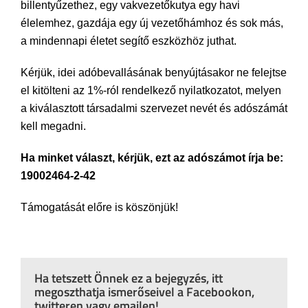
billentyűzethez, egy vakvezetőkutya egy havi
élelemhez, gazdája egy új vezetőhámhoz és sok más,
a mindennapi életet segítő eszközhöz juthat.
Kérjük, idei adóbevallásának benyújtásakor ne felejtse
el kitölteni az 1%-ról rendelkező nyilatkozatot, melyen
a kiválasztott társadalmi szervezet nevét és adószámát
kell megadni.
Ha minket választ, kérjük, ezt az adószámot írja be:
19002464-2-42
Támogatását előre is köszönjük!
Ha tetszett Önnek ez a bejegyzés, itt
megoszthatja ismerőseivel a Facebookon,
twitteren vagy emailen!