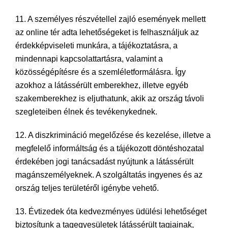
11. A személyes részvétellel zajló események mellett
az online tér adta lehetőségeket is felhasználjuk az
érdekképviseleti munkára, a tájékoztatásra, a
mindennapi kapcsolattartásra, valamint a
közösségépítésre és a szemléletformálásra. Így
azokhoz a látássérült emberekhez, illetve egyéb
szakemberekhez is eljuthatunk, akik az ország távoli
szegleteiben élnek és tevékenykednek.
12. A diszkrimináció megelőzése és kezelése, illetve a
megfelelő informáltság és a tájékozott döntéshozatal
érdekében jogi tanácsadást nyújtunk a látássérült
magánszemélyeknek. A szolgáltatás ingyenes és az
ország teljes területéről igénybe vehető.
13. Évtizedek óta kedvezményes üdülési lehetőséget
biztosítunk a tagegyesületek látássérült tagjainak,