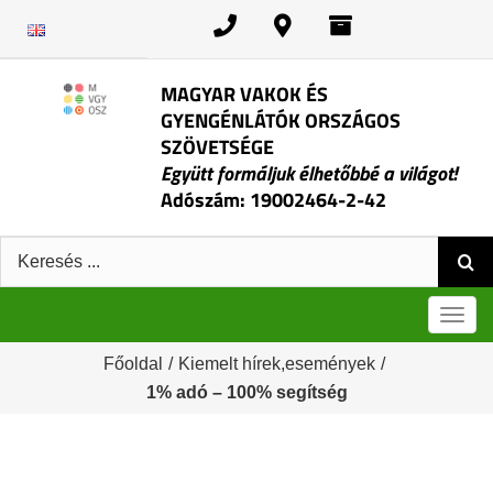
Kihagyás
MAGYAR VAKOK ÉS
GYENGÉNLÁTÓK ORSZÁGOS
SZÖVETSÉGE
Együtt formáljuk élhetőbbé a világot!
Adószám: 19002464-2-42
Keresés:
Men
Főoldal
/
Kiemelt hírek,események
/
1% adó – 100% segítség