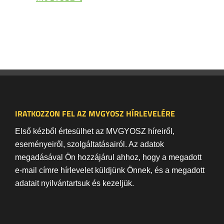
IRATKOZZON FEL AZ MVGYOSZ HÍRLEVELÉRE
Első kézből értesülhet az MVGYOSZ híreiről,
eseményeiről, szolgáltatásairól. Az adatok
megadásával Ön hozzájárul ahhoz, hogy a megadott
e-mail címre hírlevelet küldjünk Önnek, és a megadott
adatait nyilvántartsuk és kezeljük.