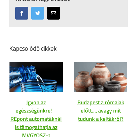
Facebook
Twitter
Email:
Kapcsolódó cikkek
Igyon az
Budapest a rómaiak
egészségünkre! –
előtt…, avagy mit
REpont automatáknál
tudunk a keltákról?
is támogathatja az
MVGYOSZ-t