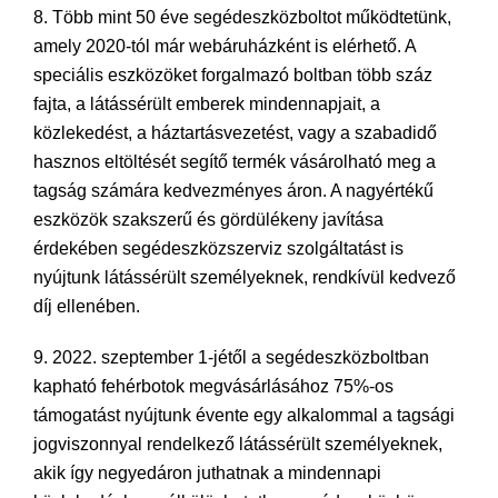
8. Több mint 50 éve segédeszközboltot működtetünk,
amely 2020-tól már webáruházként is elérhető. A
speciális eszközöket forgalmazó boltban több száz
fajta, a látássérült emberek mindennapjait, a
közlekedést, a háztartásvezetést, vagy a szabadidő
hasznos eltöltését segítő termék vásárolható meg a
tagság számára kedvezményes áron. A nagyértékű
eszközök szakszerű és gördülékeny javítása
érdekében segédeszközszerviz szolgáltatást is
nyújtunk látássérült személyeknek, rendkívül kedvező
díj ellenében.
9. 2022. szeptember 1-jétől a segédeszközboltban
kapható fehérbotok megvásárlásához 75%-os
támogatást nyújtunk évente egy alkalommal a tagsági
jogviszonnyal rendelkező látássérült személyeknek,
akik így negyedáron juthatnak a mindennapi