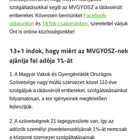
szolgáltatásokkal segíti az MVGYOSZ a látássérült
embereket. Kövessen bennünket
Facebook-
oldalunkon
és
TikTok-csatornánkon
, szeretettel várjuk
Önt is online közösségünkbe!
13+1 indok, hogy miért az MVGYOSZ-nek
ajánlja fel adója 1%-át
1. A Magyar Vakok és Gyengénlátók Országos
Szövetsége nagy múltú szervezet: közel 110 éve
szolgáljuk a látássérült embereket, szolgáltatásainkat
folyamatosan, a kor igényeinek megfelelően
fejlesztjük.
2. A szövetségnek 21 tagegyesülete van, így az
adózók személyi jövedelemadójának 1%-át nemcsak
a központi szervezet szolgáltatásainak