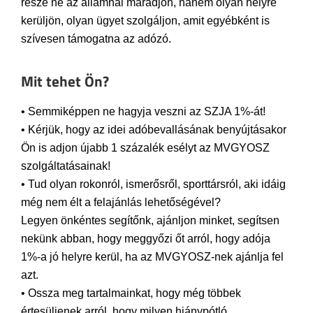
része ne az államnál maradjon, hanem olyan helyre
kerüljön, olyan ügyet szolgáljon, amit egyébként is
szívesen támogatna az adózó.
Mit tehet Ön?
• Semmiképpen ne hagyja veszni az SZJA 1%-át!
• Kérjük, hogy az idei adóbevallásának benyújtásakor
Ön is adjon újabb 1 százalék esélyt az MVGYOSZ
szolgáltatásainak!
• Tud olyan rokonról, ismerősről, sporttársról, aki idáig
még nem élt a felajánlás lehetőségével?
Legyen önkéntes segítőnk, ajánljon minket, segítsen
nekünk abban, hogy meggyőzi őt arról, hogy adója
1%-a jó helyre kerül, ha az MVGYOSZ-nek ajánlja fel
azt.
• Ossza meg tartalmainkat, hogy még többek
értesüljenek arról, hogy milyen hiánypótló