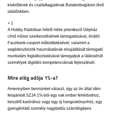
kísérőiknek és családtagjaiknak Balatonbogláron lévő
üdülőnkben.
+ 1
A Hobby Rádióban hétről hétre jelentkező Gépház
című műsor szerkesztésének támogatásával, önálló
Facebook-csoport működtetésével, valamint a
segédeszközök használatának elsajátítását támogató
munkatárs foglalkoztatásával támogatjuk a látássérült
személyek digitális kompetenciáinak fejlesztését.
Mire elég adója 1%-a?
Amennyiben bennünket választ, úgy az ön által idén
felajánlott SZJA 1%-ból egy vak ember fehérbothoz,
beszélő karórához vagy egy új hangoskönyvhöz, egy
gyengénlátó személy nagybetűs számítógépes