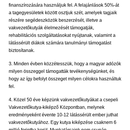
finanszírozására használjuk fel. A felajánlások 50%-át
a tagegyesületek között osztjuk szét, amelyek tagjaik
részére segédeszközök beszerzését, illetve a
vakvezetőkutyák élelmezését támogatják,
rehabilitációs szolgáltatásokat nyújtanak, valamint a
látássérült diákok számára tanulmányi támogatást
biztosítanak.
3. Minden évben közzétesszük, hogy a magyar adózók
milyen összeggel támogatták tevékenységünket, és
hogy az így befolyt összeget milyen célokra használtuk
fel.
4. Közel 50 éve képzünk vakvezetőkutyákat a csepeli
Vakvezetőkutya-kiképző Központban, melynek
eredményeként évente 10-12 látássérült ember juthat
vakvezetőkutyához. Egy kutya kiképzése csaknem 6
millió forintba kerül. Munkatársaink nem csupán