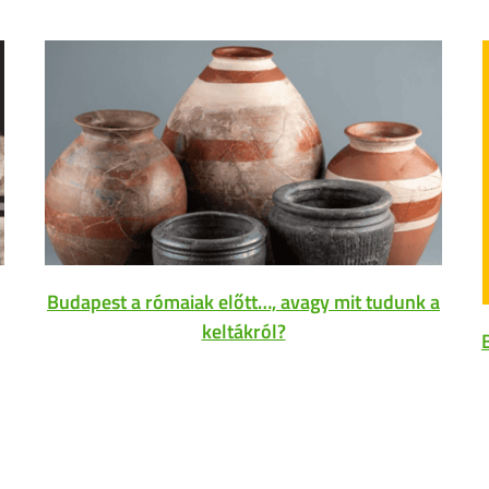
Budapest a rómaiak előtt…, avagy mit tudunk a
keltákról?