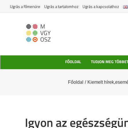
Kihagyás
Ugrás a főmenüre
Ugrás a tartalomhoz
Ugrás a kapcsolathoz
FŐOLDAL
TUDJON MEG TÖBBE
Főoldal
/
Kiemelt hírek,esem
Igyon az egészségü