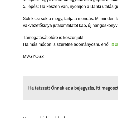
5. lépés: Ha készen van, nyomjon a Banki utalá
Sok kicsi sokra megy, tartja a mondás. Mi minden 
vakvezetőkutya jutalomfalatot kap, új hangoskönyv
Támogatását előre is köszönjük!
Ha más módon is szeretne adományozni, erről
itt 
MVGYOSZ
Ha tetszett Önnek ez a bejegyzés, itt megos