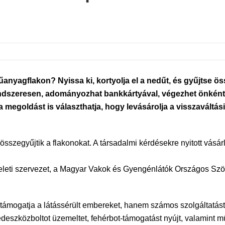
yagflakon? Nyissa ki, kortyolja el a nedűt, és gyűjtse 
rendszeresen, adományozhat bankkártyával, végezhet önkéntes
egoldást is választhatja, hogy levásárolja a visszaváltási
zegyűjtik a flakonokat. A társadalmi kérdésekre nyitott vásárl
eleti szervezet, a Magyar Vakok és Gyengénlátók Országos Szöv
ámogatja a látássérült embereket, hanem számos szolgáltatást
édeszközboltot üzemeltet, fehérbot-támogatást nyújt, valamint mű