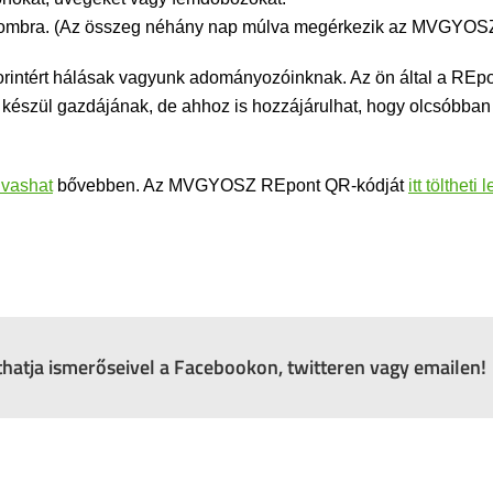
s gombra. (Az összeg néhány nap múlva megérkezik az MVGYOS
forintért hálásak vagyunk adományozóinknak. Az ön által a REpo
 készül gazdájának, de ahhoz is hozzájárulhat, hogy olcsóbban 
olvashat
bővebben. Az MVGYOSZ REpont QR-kódját
itt töltheti l
zthatja ismerőseivel a Facebookon, twitteren vagy emailen!