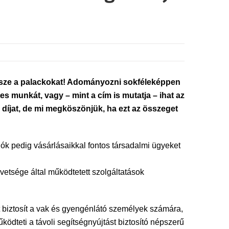
össze a palackokat! Adományozni sokféleképpen
 munkát, vagy – mint a cím is mutatja – ihat az
 díjat, de mi megköszönjük, ha ezt az összeget
ók pedig vásárlásaikkal fontos társadalmi ügyeket
etsége által működtetett szolgáltatások
 biztosít a vak és gyengénlátó személyek számára,
ködteti a távoli segítségnyújtást biztosító népszerű