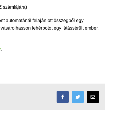
Z számlájára)
nt automatánál felajánlott összegből egy
vásárolhasson fehérbotot egy látássérült ember.
e
.
Facebook
Twitter
Email: