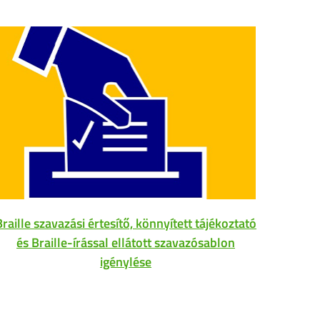
A
Braille szavazási értesítő, könnyített tájékoztató
és Braille-írással ellátott szavazósablon
igénylése