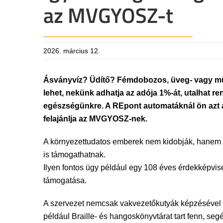
az MVGYOSZ-t
2026. március 12.
Ásványvíz? Üdítő? Fémdobozos, üveg- vagy műan
lehet, nekünk adhatja az adója 1%-át, utalhat 
egészségünkre. A REpont automatáknál ön azt a m
felajánlja az MVGYOSZ-nek.
A környezettudatos emberek nem kidobják, hanem öss
is támogathatnak.
Ilyen fontos ügy például egy 108 éves érdekképvis
támogatása.
A szervezet nemcsak vakvezetőkutyák képzésével t
például Braille- és hangoskönyvtárat tart fenn, seg