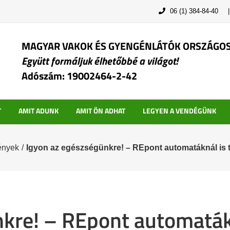
06 (1) 384-84-40
MAGYAR VAKOK ÉS GYENGÉNLÁTÓK ORSZÁGO
Együtt formáljuk élhetőbbé a világot!
Adószám: 19002464-2-42
T
AMIT ADUNK
AMIT ÖN ADHAT
LEGYEN A VENDÉGÜNK
ények
/
Igyon az egészségünkre! – REpont automatáknál is
nkre! – REpont automaták