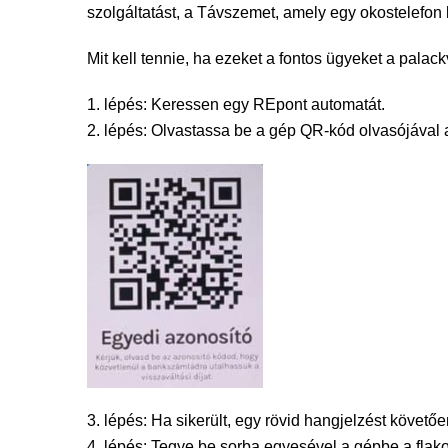
szolgáltatást, a Távszemet, amely egy okostelefon 
Mit kell tennie, ha ezeket a fontos ügyeket a pala
1. lépés: Keressen egy REpont automatát.
2. lépés: Olvastassa be a gép QR-kód olvasójával 
3. lépés: Ha sikerült, egy rövid hangjelzést köve
4. lépés: Tegye be sorba egyesével a gépbe a fla