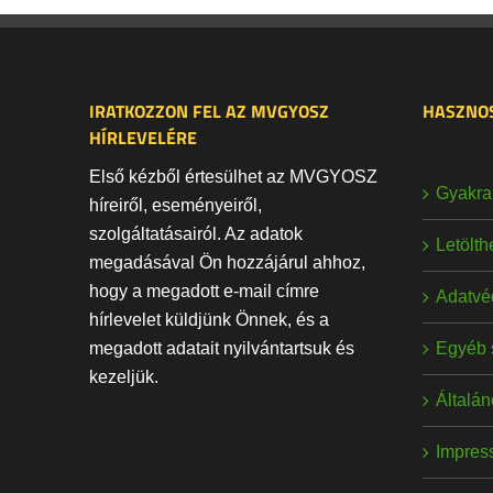
IRATKOZZON FEL AZ MVGYOSZ
HASZNOS
HÍRLEVELÉRE
Első kézből értesülhet az MVGYOSZ
Gyakran
híreiről, eseményeiről,
szolgáltatásairól. Az adatok
Letölt
megadásával Ön hozzájárul ahhoz,
hogy a megadott e-mail címre
Adatvé
hírlevelet küldjünk Önnek, és a
Egyéb 
megadott adatait nyilvántartsuk és
kezeljük.
Általán
Impres