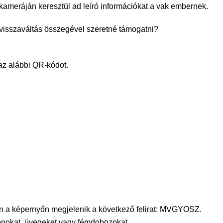
kameráján keresztül ad leíró információkat a vak embernek.
ckvisszaváltás összegével szeretné támogatni?
az alábbi QR-kódot.
tően a képernyőn megjelenik a következő felirat: MVGYOSZ.
konokat, üvegeket vagy fémdobozokat.