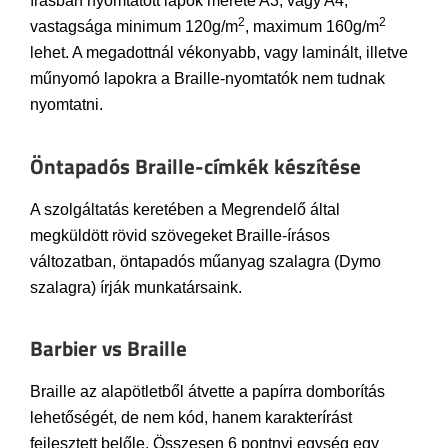
írásban nyomtatott lapok mérete A3, vagy A4,
2
2
vastagsága minimum 120g/m
, maximum 160g/m
lehet. A megadottnál vékonyabb, vagy laminált, illetve
műnyomó lapokra a Braille-nyomtatók nem tudnak
nyomtatni.
Öntapadós Braille-címkék készítése
A szolgáltatás keretében a Megrendelő által
megküldött rövid szövegeket Braille-írásos
változatban, öntapadós műanyag szalagra (Dymo
szalagra) írják munkatársaink.
Barbier vs Braille
Braille az alapötletből átvette a papírra domborítás
lehetőségét, de nem kód, hanem karakterírást
fejlesztett belőle. Összesen 6 pontnyi egység egy