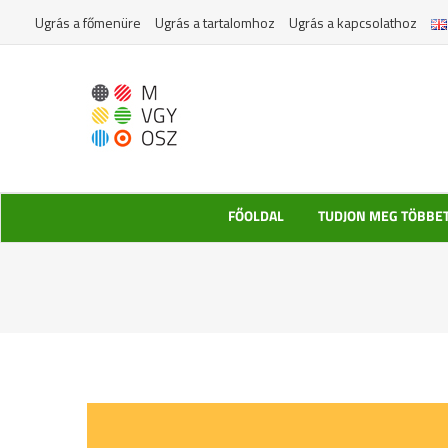
Kihagyás
Ugrás a főmenüre
Ugrás a tartalomhoz
Ugrás a kapcsolathoz
FŐOLDAL
TUDJON MEG TÖBBE