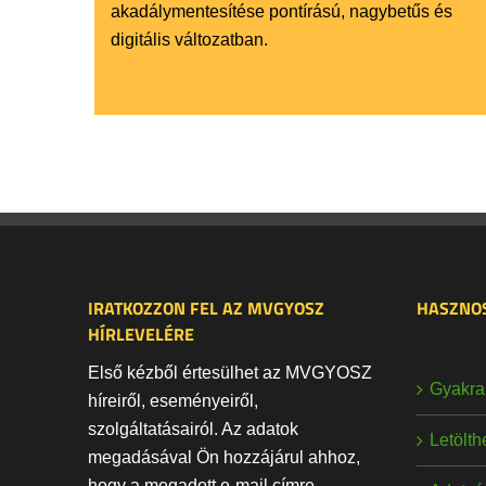
akadálymentesítése pontírású, nagybetűs és
digitális változatban.
IRATKOZZON FEL AZ MVGYOSZ
HASZNOS
HÍRLEVELÉRE
Első kézből értesülhet az MVGYOSZ
Gyakran
híreiről, eseményeiről,
szolgáltatásairól. Az adatok
Letölt
megadásával Ön hozzájárul ahhoz,
hogy a megadott e-mail címre