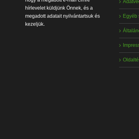
Adatvé
hírlevelet küldjünk Önnek, és a
Egyéb 
megadott adatait nyilvántartsuk és
kezeljük.
Általán
Impres
Oldalt