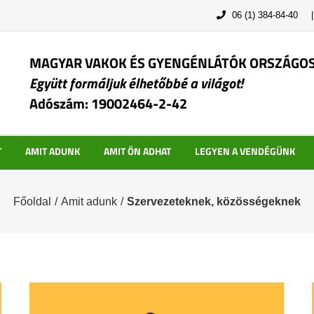
06 (1) 384-84-40
MAGYAR VAKOK ÉS GYENGÉNLÁTÓK ORSZÁGO
Együtt formáljuk élhetőbbé a világot!
Adószám: 19002464-2-42
T
AMIT ADUNK
AMIT ÖN ADHAT
LEGYEN A VENDÉGÜNK
Főoldal
/
Amit adunk
/
Szervezeteknek, közösségeknek