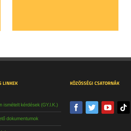
 LINKEK
KÖZÖSSÉGI CSATORNÁK
 ismételt kérdések (GY.I.K.)
hető dokumentumok