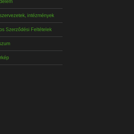
delem
szervezetek, intézmények
os Szerződési Feltételek
szum
érkép