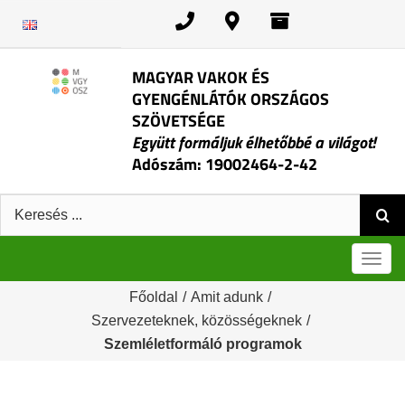
Kihagyás
MAGYAR VAKOK ÉS
GYENGÉNLÁTÓK ORSZÁGOS
SZÖVETSÉGE
Együtt formáljuk élhetőbbé a világot!
Adószám: 19002464-2-42
Keresés:
Men
Főoldal
/
Amit adunk
/
Szervezeteknek, közösségeknek
/
Szemléletformáló programok