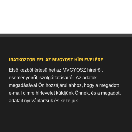
IRATKOZZON FEL AZ MVGYOSZ HÍRLEVELÉRE
Első kézből értesülhet az MVGYOSZ híreiről,
eseményeiről, szolgáltatásairól. Az adatok
megadásával Ön hozzájárul ahhoz, hogy a megadott
e-mail címre hírlevelet küldjünk Önnek, és a megadott
adatait nyilvántartsuk és kezeljük.