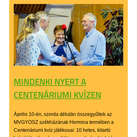
MINDENKI NYERT A
CENTENÁRIUMI KVÍZEN
Április 10-én, szerda délután összegyűltek az
MVGYOSZ székházának Hermina termében a
Centenáriumi kvíz játékosai: 10 hetes, kitartó