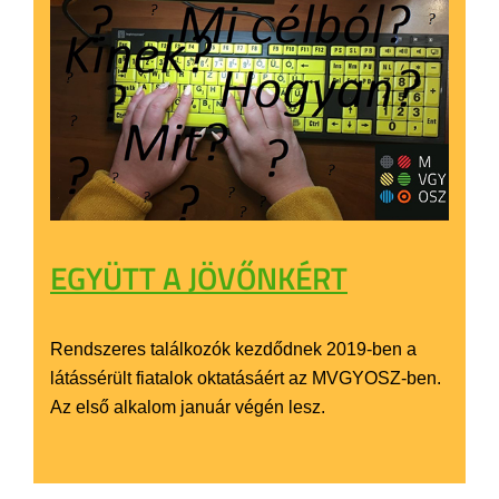
EGYÜTT A JÖVŐNKÉRT
Rendszeres találkozók kezdődnek 2019-ben a
látássérült fiatalok oktatásáért az MVGYOSZ-ben.
Az első alkalom január végén lesz.