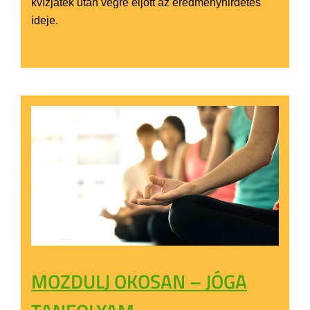
kvízjáték után végre eljött az eredményhirdetés
ideje.
MOZDULJ OKOSAN – JÓGA