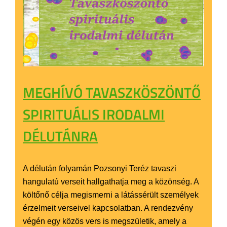
MEGHÍVÓ TAVASZKÖSZÖNTŐ
SPIRITUÁLIS IRODALMI
DÉLUTÁNRA
A délután folyamán Pozsonyi Teréz tavaszi
hangulatú verseit hallgathatja meg a közönség. A
költőnő célja megismerni a látássérült személyek
érzelmeit verseivel kapcsolatban. A rendezvény
végén egy közös vers is megszületik, amely a