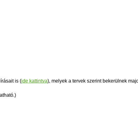
ásait is (
ide kattintva
), melyek a tervek szerint bekerülnek ma
atható.)