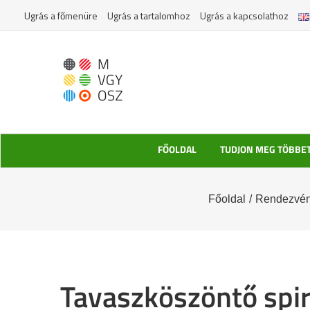
Kihagyás
Ugrás a főmenüre
Ugrás a tartalomhoz
Ugrás a kapcsolathoz
FŐOLDAL
TUDJON MEG TÖBBE
Főoldal
/
Rendezvén
Tavaszköszöntő spir