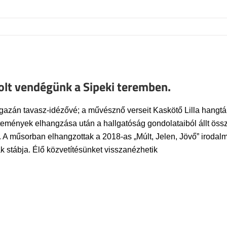
olt vendégünk a Sipeki teremben.
ék igazán tavasz-idézővé; a művésznő verseit Kaskötő Lilla hang
emények elhangzása után a hallgatóság gondolataiból állt össze a
 műsorban elhangzottak a 2018-as „Múlt, Jelen, Jövő” irodalmi 
 stábja. Élő közvetítésünket visszanézhetik