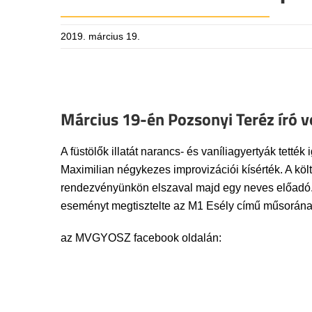
2019. március 19.
Március 19-én Pozsonyi Teréz író v
A füstölők illatát narancs- és vaníliagyertyák tett
Maximilian négykezes improvizációi kísérték. A költ
rendezvényünkön elszaval majd egy neves előadó. A
eseményt megtisztelte az M1 Esély című műsorának
az MVGYOSZ facebook oldalán: