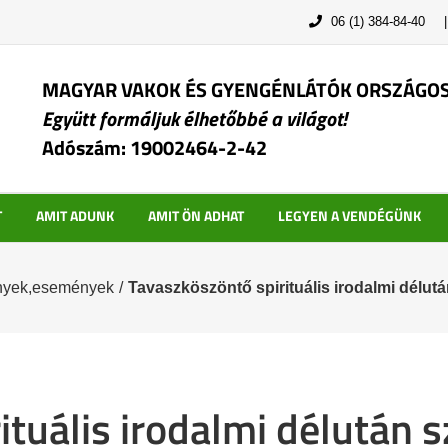
06 (1) 384-84-40
MAGYAR VAKOK ÉS GYENGÉNLÁTÓK ORSZÁGO
Együtt formáljuk élhetőbbé a világot!
Adószám: 19002464-2-42
T
AMIT ADUNK
AMIT ÖN ADHAT
LEGYEN A VENDÉGÜNK
yek,események
/
Tavaszköszöntő spirituális irodalmi délu
ituális irodalmi délután