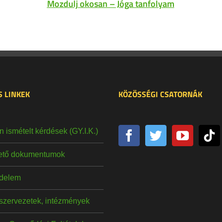
Mozdulj okosan – Jóga tanfolyam
 LINKEK
KÖZÖSSÉGI CSATORNÁK
 ismételt kérdések (GY.I.K.)
hető dokumentumok
delem
szervezetek, intézmények