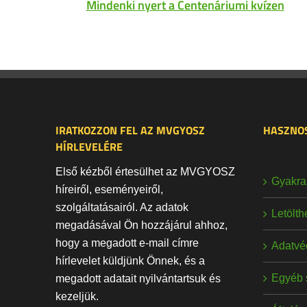
Mindenki nyert a Centenáriumi kvízen
IRATKOZZON FEL AZ MVGYOSZ
HASZNOS
HÍRLEVELÉRE
Első kézből értesülhet az MVGYOSZ
Gyakran
híreiről, eseményeiről,
szolgáltatásairól. Az adatok
Letölt
megadásával Ön hozzájárul ahhoz,
hogy a megadott e-mail címre
Adatvé
hírlevelet küldjünk Önnek, és a
Egyéb 
megadott adatait nyilvántartsuk és
kezeljük.