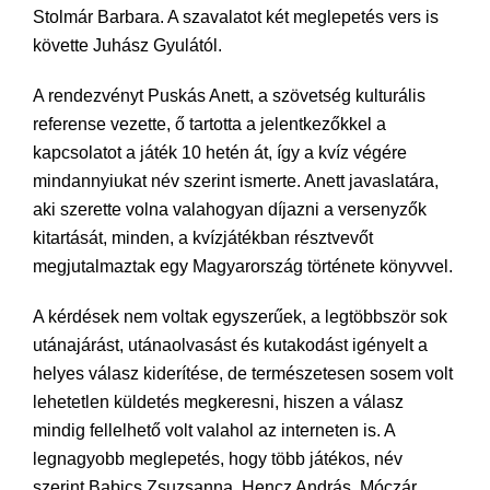
Stolmár Barbara. A szavalatot két meglepetés vers is
követte Juhász Gyulától.
A rendezvényt Puskás Anett, a szövetség kulturális
referense vezette, ő tartotta a jelentkezőkkel a
kapcsolatot a játék 10 hetén át, így a kvíz végére
mindannyiukat név szerint ismerte. Anett javaslatára,
aki szerette volna valahogyan díjazni a versenyzők
kitartását, minden, a kvízjátékban résztvevőt
megjutalmaztak egy Magyarország története könyvvel.
A kérdések nem voltak egyszerűek, a legtöbbször sok
utánajárást, utánaolvasást és kutakodást igényelt a
helyes válasz kiderítése, de természetesen sosem volt
lehetetlen küldetés megkeresni, hiszen a válasz
mindig fellelhető volt valahol az interneten is. A
legnagyobb meglepetés, hogy több játékos, név
szerint Babics Zsuzsanna, Hencz András, Móczár