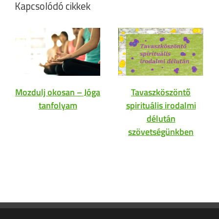
Kapcsolódó cikkek
Mozdulj okosan – Jóga
Tavaszköszöntő
tanfolyam
spirituális irodalmi
délután
szövetségünkben