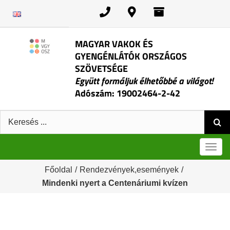
Kihagyás
MAGYAR VAKOK ÉS
GYENGÉNLÁTÓK ORSZÁGOS
SZÖVETSÉGE
Együtt formáljuk élhetőbbé a világot!
Adószám: 19002464-2-42
Keresés:
Men
Főoldal
/
Rendezvények,események
/
Mindenki nyert a Centenáriumi kvízen