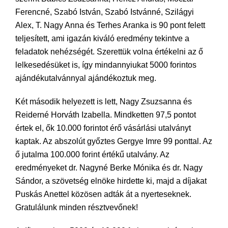
Ferencné, Szabó István, Szabó Istvánné, Szilágyi
Alex, T. Nagy Anna és Terhes Aranka is 90 pont felett
teljesített, ami igazán kiváló eredmény tekintve a
feladatok nehézségét. Szerettük volna értékelni az ő
lelkesedésüket is, így mindannyiukat 5000 forintos
ajándékutalvánnyal ajándékoztuk meg.
Két második helyezett is lett, Nagy Zsuzsanna és
Reiderné Horváth Izabella. Mindketten 97,5 pontot
értek el, ők 10.000 forintot érő vásárlási utalványt
kaptak. Az abszolút győztes Gergye Imre 99 ponttal. Az
ő jutalma 100.000 forint értékű utalvány. Az
eredményeket dr. Nagyné Berke Mónika és dr. Nagy
Sándor, a szövetség elnöke hirdette ki, majd a díjakat
Puskás Anettel közösen adták át a nyerteseknek.
Gratulálunk minden résztvevőnek!