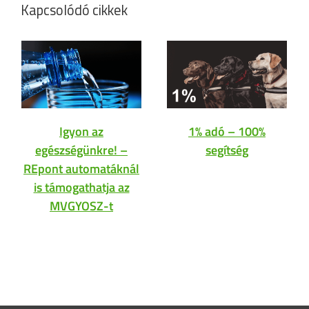
Kapcsolódó cikkek
Igyon az
1% adó – 100%
egészségünkre! –
segítség
REpont automatáknál
is támogathatja az
MVGYOSZ-t