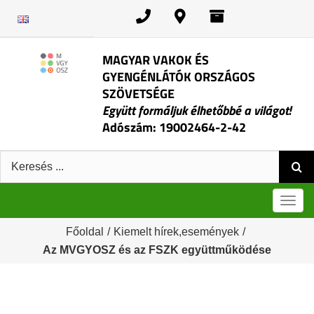
Kihagyás
MAGYAR VAKOK ÉS
GYENGÉNLÁTÓK ORSZÁGOS
SZÖVETSÉGE
Együtt formáljuk élhetőbbé a világot!
Adószám: 19002464-2-42
Keresés:
Men
Főoldal
/
Kiemelt hírek,események
/
Az MVGYOSZ és az FSZK együttműködése