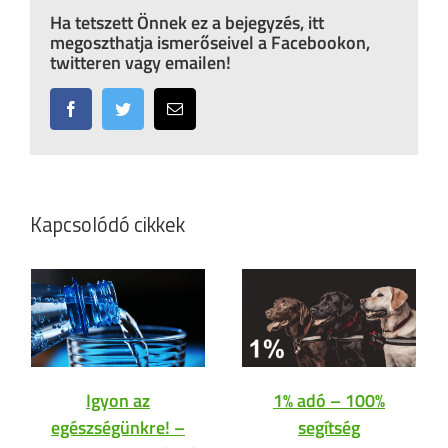
Ha tetszett Önnek ez a bejegyzés, itt
megoszthatja ismerőseivel a Facebookon,
twitteren vagy emailen!
Facebook
Twitter
Email:
Kapcsolódó cikkek
Igyon az
1% adó – 100%
egészségünkre! –
segítség