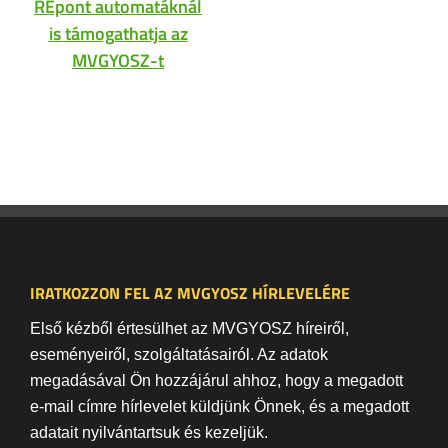
REpont automatáknál
is támogathatja az
MVGYOSZ-t
IRATKOZZON FEL AZ MVGYOSZ HÍRLEVELÉRE
Első kézből értesülhet az MVGYOSZ híreiről,
eseményeiről, szolgáltatásairól. Az adatok
megadásával Ön hozzájárul ahhoz, hogy a megadott
e-mail címre hírlevelet küldjünk Önnek, és a megadott
adatait nyilvántartsuk és kezeljük.