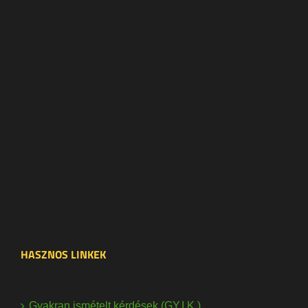
HASZNOS LINKEK
Gyakran ismételt kérdések (GY.I.K.)