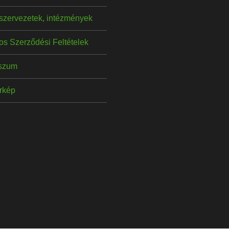
szervezetek, intézmények
os Szerződési Feltételek
szum
érkép