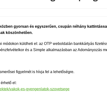
e közben gyorsan és egyszerűen, csupán néhány kattintás
nak köszönhetően.
bi módokon küldheti el: az OTP weboldalán bankkártyás fizetéss
énzfelvételkor és a Simple alkalmazásban az Adományozás m
merősei figyelmét is hívja fel a lehetőségre.
érhető el:
jektek/vakok-es-gyengenlatok-szovetsege