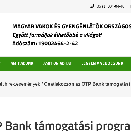
06 (1) 384-84-40
MAGYAR VAKOK ÉS GYENGÉNLÁTÓK ORSZÁGO
Együtt formáljuk élhetőbbé a világot!
Adószám: 19002464-2-42
T
AMIT ADUNK
AMIT ÖN ADHAT
LEGYEN A VENDÉGÜNK
lt hírek,események
/
Csatlakozzon az OTP Bank támogatási
P Bank támogatási progr