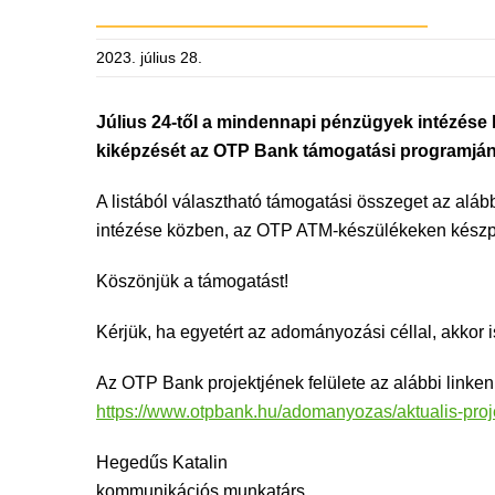
2023. július 28.
Július 24-től a mindennapi pénzügyek intézés
kiképzését az OTP Bank támogatási programjá
A listából választható támogatási összeget az aláb
intézése közben, az OTP ATM-készülékeken készp
Köszönjük a támogatást!
Kérjük, ha egyetért az adományozási céllal, akkor is
Az OTP Bank projektjének felülete az alábbi linken 
https://www.otpbank.hu/adomanyozas/aktualis-pro
Hegedűs Katalin
kommunikációs munkatárs