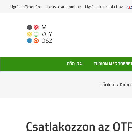
Kihagyás
Ugrás a főmenüre
Ugrás a tartalomhoz
Ugrás a kapcsolathoz
FŐOLDAL
TUDJON MEG TÖBBE
Főoldal
/
Kieme
Csatlakozzon az OT