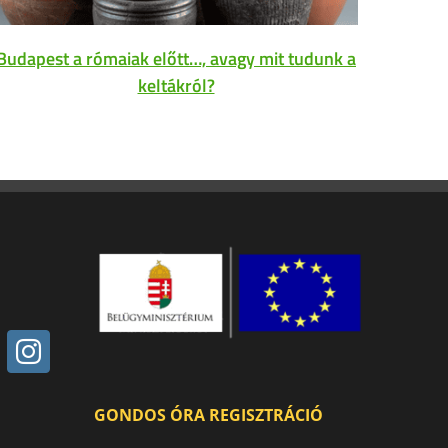
Budapest a rómaiak előtt…, avagy mit tudunk a
keltákról?
Braille
és 
GONDOS ÓRA REGISZTRÁCIÓ