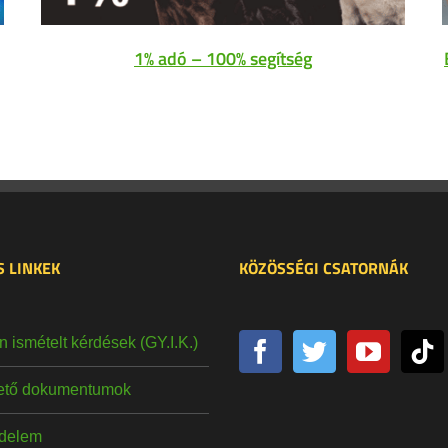
1% adó – 100% segítség
 LINKEK
KÖZÖSSÉGI CSATORNÁK
 ismételt kérdések (GY.I.K.)
hető dokumentumok
delem