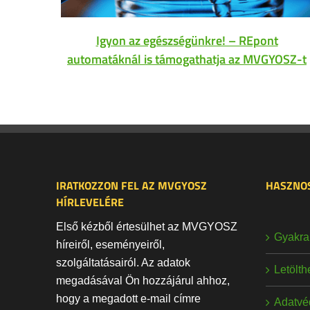
Igyon az egészségünkre! – REpont
automatáknál is támogathatja az MVGYOSZ-t
IRATKOZZON FEL AZ MVGYOSZ
HASZNOS
HÍRLEVELÉRE
Első kézből értesülhet az MVGYOSZ
Gyakran
híreiről, eseményeiről,
szolgáltatásairól. Az adatok
Letölt
megadásával Ön hozzájárul ahhoz,
hogy a megadott e-mail címre
Adatvé