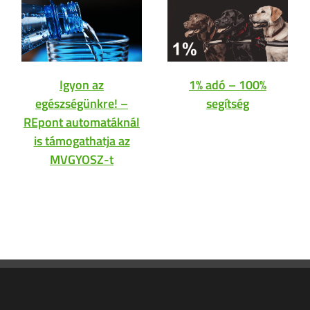
Igyon az
1% adó – 100%
egészségünkre! –
segítség
REpont automatáknál
is támogathatja az
MVGYOSZ-t