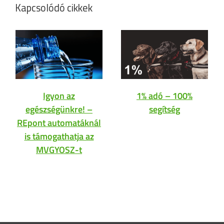
Kapcsolódó cikkek
Igyon az
1% adó – 100%
egészségünkre! –
segítség
REpont automatáknál
is támogathatja az
MVGYOSZ-t