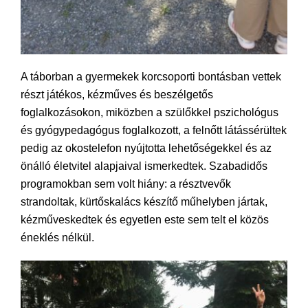
A táborban a gyermekek korcsoporti bontásban vettek
részt játékos, kézműves és beszélgetős
foglalkozásokon, miközben a szülőkkel pszichológus
és gyógypedagógus foglalkozott, a felnőtt látássérültek
pedig az okostelefon nyújtotta lehetőségekkel és az
önálló életvitel alapjaival ismerkedtek. Szabadidős
programokban sem volt hiány: a résztvevők
strandoltak, kürtőskalács készítő műhelyben jártak,
kézműveskedtek és egyetlen este sem telt el közös
éneklés nélkül.