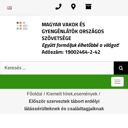
Kihagyás
MAGYAR VAKOK ÉS
GYENGÉNLÁTÓK ORSZÁGOS
SZÖVETSÉGE
Együtt formáljuk élhetőbbé a világot!
Adószám: 19002464-2-42
Keresés:
Men
Főoldal
/
Kiemelt hírek,események
/
Először szerveztek tábort erdélyi
látássérülteknek és családtagjaiknak