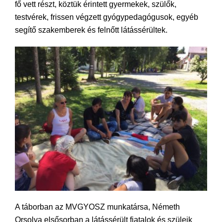
fő vett részt, köztük érintett gyermekek, szülők,
testvérek, frissen végzett gyógypedagógusok, egyéb
segítő szakemberek és felnőtt látássérültek.
A táborban az MVGYOSZ munkatársa, Németh
Orsolya elsősorban a látássérült fiatalok és szüleik