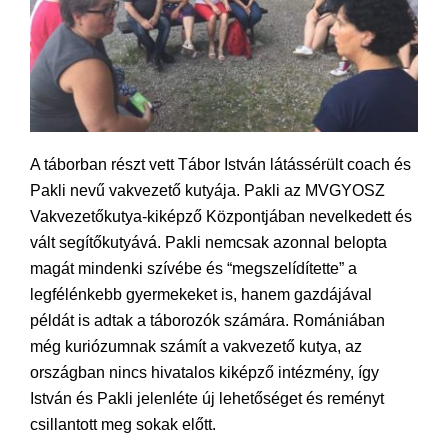
A táborban részt vett Tábor István látássérült coach és
Pakli nevű vakvezető kutyája. Pakli az MVGYOSZ
Vakvezetőkutya-kiképző Központjában nevelkedett és
vált segítőkutyává. Pakli nemcsak azonnal belopta
magát mindenki szívébe és “megszelídítette” a
legfélénkebb gyermekeket is, hanem gazdájával
példát is adtak a táborozók számára. Romániában
még kuriózumnak számít a vakvezető kutya, az
országban nincs hivatalos kiképző intézmény, így
István és Pakli jelenléte új lehetőséget és reményt
csillantott meg sokak előtt.