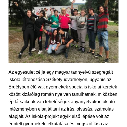
Az egyesület célja egy magyar tannyelvű szegregált
iskola létrehozása Székelyudvarhelyen, ugyanis az
Erdélyben élő vak gyermekek speciális iskolai keretek
között kizárólag román nyelven tanulhatnak, miközben
ép társaiknak van lehetőségük anyanyelvükön oktató
intézményben elsajátítani az írás, olvasás, számolás
alapjait. Az iskola-projekt egyik első lépése volt az
érintett gyermekek felkutatása és megszólítása az