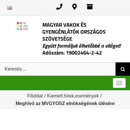
Kihagyás
MAGYAR VAKOK ÉS
GYENGÉNLÁTÓK ORSZÁGOS
SZÖVETSÉGE
Együtt formáljuk élhetőbbé a világot!
Adószám: 19002464-2-42
Keresés:
Men
Főoldal
/
Kiemelt hírek,események
/
Meghívó az MVGYOSZ elnökségének ülésére