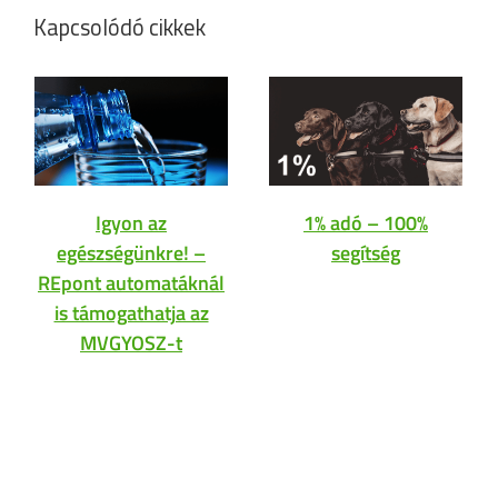
Kapcsolódó cikkek
Igyon az
1% adó – 100%
egészségünkre! –
segítség
REpont automatáknál
is támogathatja az
MVGYOSZ-t