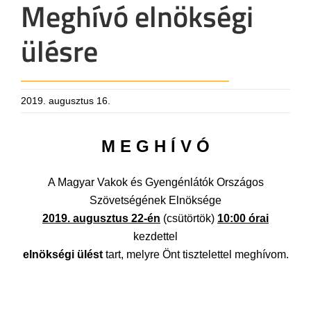
Meghívó elnökségi
ülésre
2019. augusztus 16.
M E G H Í V Ó
A Magyar Vakok és Gyengénlátók Országos
Szövetségének Elnöksége
2019. augusztus 22-én
(csütörtök)
10:00 órai
kezdettel
elnökségi ülést
tart, melyre Önt tisztelettel meghívom.