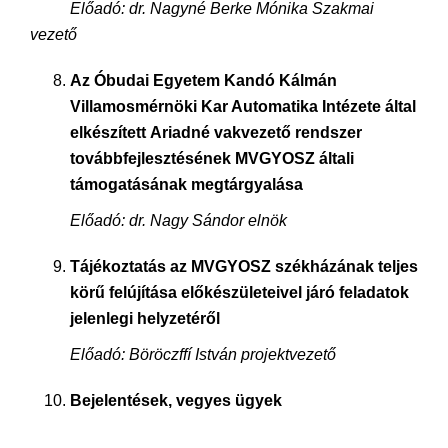
Előadó: dr. Nagyné Berke Mónika Szakmai
vezető
Az Óbudai Egyetem Kandó Kálmán
Villamosmérnöki Kar Automatika Intézet
e
által
elkészített
Ariadné
vakvezető rendszer
továbbfejlesztésének MVGYOSZ általi
támogatásának megtárgyalása
Előadó: dr.
Nagy Sándor elnök
Tájékoztatás az MVGYOSZ székházának teljes
körű felújítása előkészületeivel járó feladatok
jelenlegi helyzetéről
Előadó:
Böröczffí István projektvezető
Bejelentések, vegyes ügyek