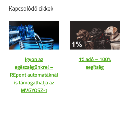
Kapcsolódó cikkek
Igyon az
1% adó – 100%
egészségünkre! –
segítség
REpont automatáknál
is támogathatja az
MVGYOSZ-t