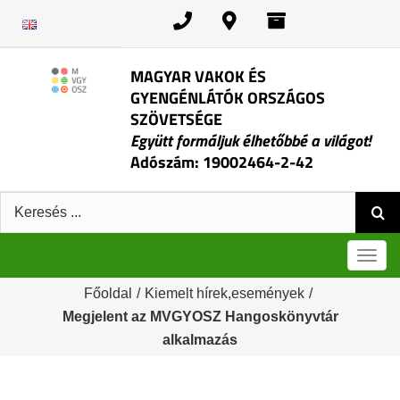
Kihagyás
MAGYAR VAKOK ÉS
GYENGÉNLÁTÓK ORSZÁGOS
SZÖVETSÉGE
Együtt formáljuk élhetőbbé a világot!
Adószám: 19002464-2-42
Keresés:
Men
Főoldal
/
Kiemelt hírek,események
/
Megjelent az MVGYOSZ Hangoskönyvtár
alkalmazás