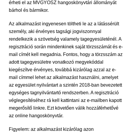
érheti el az MVGYOSZ hangoskönyvtári állományát
bárhol és bármikor.
Az alkalmazást ingyenesen töltheti le az a látássérült
személy, aki érvényes tagsági jogviszonnyal
rendelkezik a szövetség valamely tagegyesületénél. A
regisztráció során mindenkinek saját törzsszámát és e-
mail címét kell megadnia. Fontos, hogy a törzsszám az
adott tagegyesületre vonatkozó megyekóddal
kiegészítve érvényes, továbbá kizárólag azzal az e-
mail címmel lehet az alkalmazást használni, amelyet
az egyesület nyilvántart a szintén 2018-ban bevezetett
egységes tagnyilvántartó rendszerben. A regisztráció
véglegesítéséhez rá kell kattintani az e-mailben kapott
megerősítő linkre. Ezt követően válik hozzáférhetővé
az online hangoskönyvtár.
Figyelem: az alkalmazást kizárólag azon