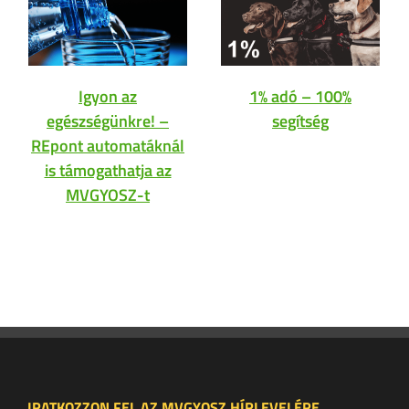
Igyon az
1% adó – 100%
egészségünkre! –
segítség
REpont automatáknál
is támogathatja az
MVGYOSZ-t
IRATKOZZON FEL AZ MVGYOSZ HÍRLEVELÉRE