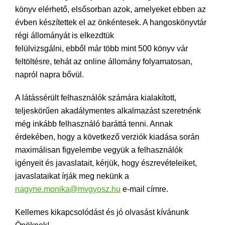
könyv elérhető, elsősorban azok, amelyeket ebben az
évben készítettek el az önkéntesek. A hangoskönyvtár
régi állományát is elkezdtük
felülvizsgálni, ebből már több mint 500 könyv vár
feltöltésre, tehát az online állomány folyamatosan,
napról napra bővül.
A látássérült felhasználók számára kialakított,
teljeskörűen akadálymentes alkalmazást szeretnénk
még inkább felhasználó baráttá tenni. Annak
érdekében, hogy a következő verziók kiadása során
maximálisan figyelembe vegyük a felhasználók
igényeit és javaslatait, kérjük, hogy észrevételeiket,
javaslataikat írják meg nekünk a
nagyne.monika@mvgyosz.hu
e-mail címre.
Kellemes kikapcsolódást és jó olvasást kívánunk