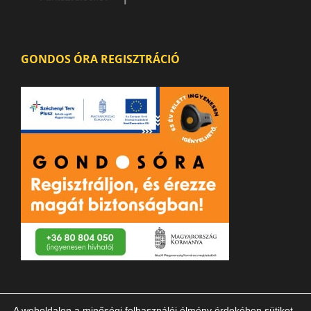
GONDOS ÓRA REGISZTRÁCIÓ
A weboldalon a minőségi felhasználói élmény érdekében sütiket