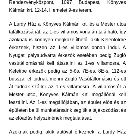
Rendezvényközpont, 1097 Budapest, Könyves
Kálmán krt. 12-14. I. emelet 9-es terem.
A Lurdy Ház a Könyves Kálmán krt. és a Mester utca
találkozásánál, az 1-es villamos vonalán található, így
azoknak is könnyen megközelíthető, akik Kelenföldre
érkeznek, hiszen az 1-es villamos onnan indul. A
Nyugati pályaudvarra érkezők esetében pedig Zugló
vasútállomásnál kell átszállni az 1-es villamosra. A
Keletibe érkezők pedig az 5-ös, 7E-es, 8E-s, 112-es
busszal el tudnak menni Zugló Vasútállomásig és ott
át tudnak szállni az 1-es villamosra. A villamosról a
Mester utca, Könyves Kálmán Krt. megállónál kell
leszállni. Az 1-es megállójában, az épület előtt és az
épületen belül munkatársaink segítik a tájékozódást és
az előadás helyszínének megtalálását.
Azoknak pedig, akik autóval érkeznek, a Lurdy Ház