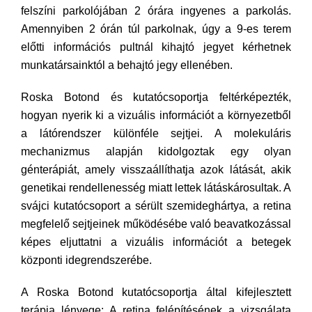
felszíni parkolójában 2 órára ingyenes a parkolás.
Amennyiben 2 órán túl parkolnak, úgy a 9-es terem
előtti információs pultnál kihajtó jegyet kérhetnek
munkatársainktól a behajtó jegy ellenében.
Roska Botond és kutatócsoportja feltérképezték,
hogyan nyerik ki a vizuális információt a környezetből
a látórendszer különféle sejtjei. A molekuláris
mechanizmus alapján kidolgoztak egy olyan
génterápiát, amely visszaállíthatja azok látását, akik
genetikai rendellenesség miatt lettek látáskárosultak. A
svájci kutatócsoport a sérült szemideghártya, a retina
megfelelő sejtjeinek működésébe való beavatkozással
képes eljuttatni a vizuális információt a betegek
központi idegrendszerébe.
A Roska Botond kutatócsoportja által kifejlesztett
terápia lényege: A retina felépítésének a vizsgálata