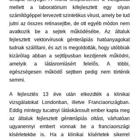
mellett a laboratórium kifejlesztett egy olyan
számítógéppel tervezett szintetikus vírust, amely be tud
jutni az összes retinasejtbe, de ott egyéb módon nem
avatkozik be a sejtek működésébe. Az általuk
fejlesztett vektorvírusok génterápiás hatóanyagokat
tudnak szállítani, és azt is megoldották, hogy utóbbiak
kizárólag abban a sejttípusban kezdjenek működni,
amelyik a látásromlásért felelős. A többi,
egészségesen működő sejtben pedig nem történik
semmi.
A fejlesztés 13 éve után elkezdték a klinikai
vizsgálatokat Londonban, illetve Franciaországban.
Eddig mintegy tucatnyi látáskárosult ember kapta meg
az általuk fejlesztett génterápiás oltást, várhatóan
ugyanennyi embert vonnak be a franciaországi
kísérletekbe is. Ha a klinikai kísérletek sikerrel