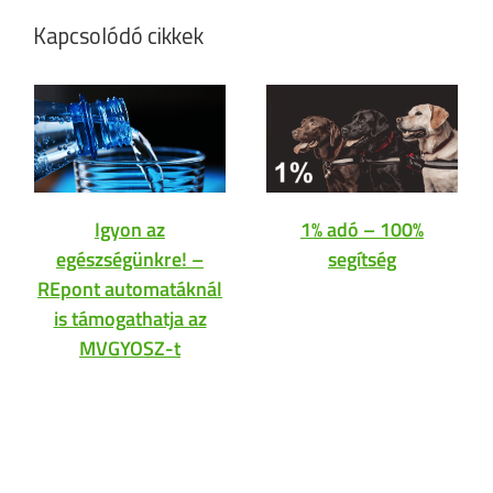
Kapcsolódó cikkek
Igyon az
1% adó – 100%
egészségünkre! –
segítség
REpont automatáknál
is támogathatja az
MVGYOSZ-t