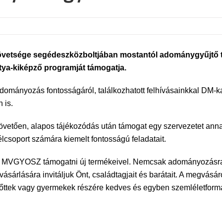
vetsége segédeszközboltjában mostantól adománygyűjtő t
a-kiképző programját támogatja.
adományozás fontosságáról, találkozhatott felhívásainkkal DM
 is.
 követően, alapos tájékozódás után támogat egy szervezetet an
csoport számára kiemelt fontosságú feladatait.
 az MVGYOSZ támogatni új termékeivel. Nemcsak adományozásra
rlására invitáljuk Önt, családtagjait és barátait. A megvásárol
nőttek vagy gyermekek részére kedves és egyben szemléletformá