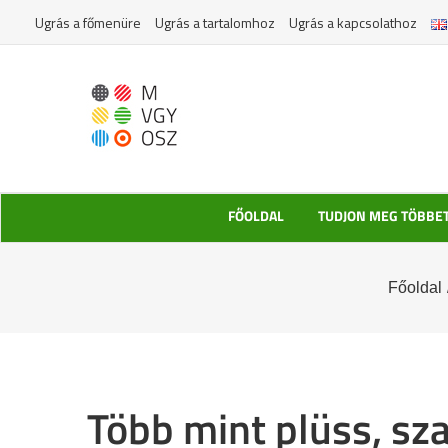
Kihagyás
Ugrás a főmenüre
Ugrás a tartalomhoz
Ugrás a kapcsolathoz
FŐOLDAL
TUDJON MEG TÖBBE
Főoldal
Több mint plüss, sza