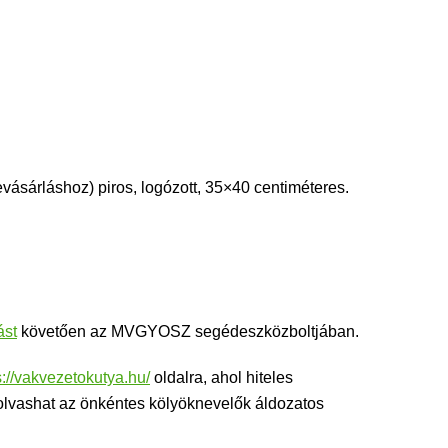
vásárláshoz) piros, logózott, 35×40 centiméteres.
ást
követően az MVGYOSZ segédeszközboltjában.
s://vakvezetokutya.hu/
oldalra, ahol hiteles
olvashat az önkéntes kölyöknevelők áldozatos