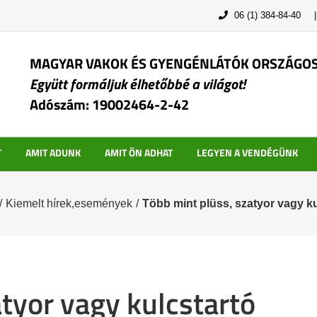
06 (1) 384-84-40
MAGYAR VAKOK ÉS GYENGÉNLÁTÓK ORSZÁGO
Együtt formáljuk élhetőbbé a világot!
Adószám: 19002464-2-42
T
AMIT ADUNK
AMIT ÖN ADHAT
LEGYEN A VENDÉGÜNK
/
Kiemelt hírek,események
/
Több mint plüss, szatyor vagy ku
tyor vagy kulcstartó