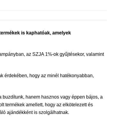
ermékek is kaphatóak, amelyek
-kampányban, az SZJA 1%-ok gyűjtésekor, valamint
nak érdekében, hogy az minél hatékonyabban,
 buzdítunk, hanem hasznos vagy éppen bájos, a
t termékek amellett, hogy az elkötelezett és
ló ajándékként is szolgálhatnak.