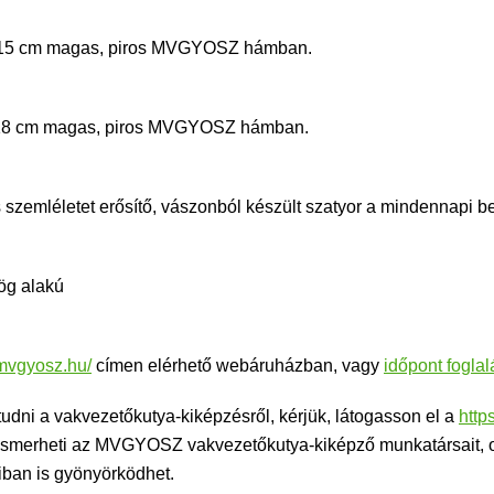
a, 15 cm magas, piros MVGYOSZ hámban.
a, 18 cm magas, piros MVGYOSZ hámban.
szemléletet erősítő, vászonból készült szatyor a mindennapi be
zög alakú
t.mvgyosz.hu/
címen elérhető webáruházban, vagy
időpont foglal
udni a vakvezetőkutya-kiképzésről, kérjük, látogasson el a
http
gismerheti az MVGYOSZ vakvezetőkutya-kiképző munkatársait, 
óiban is gyönyörködhet.