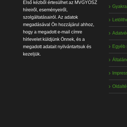
Első kézből értesülhet az MVGYOSZ
Gyakran
híreiről, eseményeiről,
szolgáltatásairól. Az adatok
Letölt
megadásával Ön hozzájárul ahhoz,
hogy a megadott e-mail címre
Adatvé
hírlevelet küldjünk Önnek, és a
Egyéb 
megadott adatait nyilvántartsuk és
kezeljük.
Általán
Impres
Oldalt