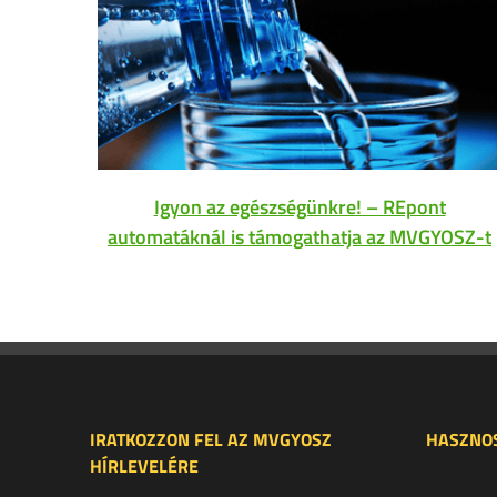
Igyon az egészségünkre! – REpont
automatáknál is támogathatja az MVGYOSZ-t
IRATKOZZON FEL AZ MVGYOSZ
HASZNOS
HÍRLEVELÉRE