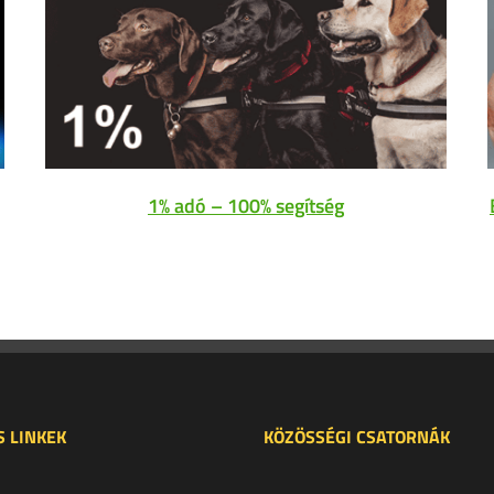
1% adó – 100% segítség
 LINKEK
KÖZÖSSÉGI CSATORNÁK