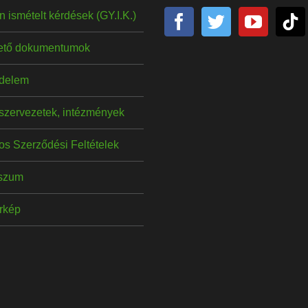
 ismételt kérdések (GY.I.K.)
hető dokumentumok
delem
szervezetek, intézmények
os Szerződési Feltételek
szum
érkép