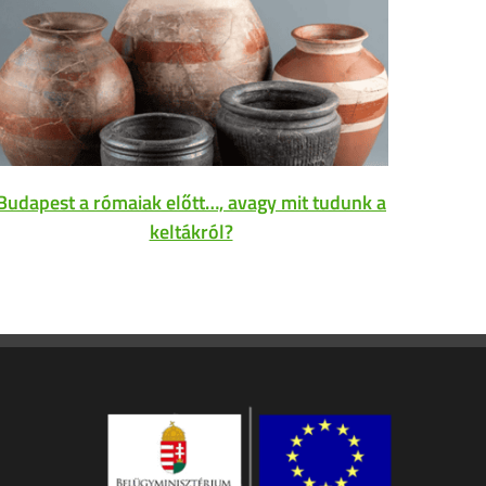
Budapest a rómaiak előtt…, avagy mit tudunk a
keltákról?
Braille
és 