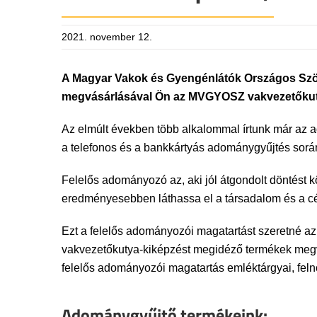
2021. november 12.
A Magyar Vakok és Gyengénlátók Országos Szö
megvásárlásával Ön az MVGYOSZ vakvezetőkuty
Az elmúlt években több alkalommal írtunk már az 
a telefonos és a bankkártyás adománygyűjtés során
Felelős adományozó az, aki jól átgondolt döntést
eredményesebben láthassa el a társadalom és a cél
Ezt a felelős adományozói magatartást szeretné
vakvezetőkutya-kiképzést megidéző termékek megvásá
felelős adományozói magatartás emléktárgyai, fel
Adománygyűjtő termékeink: