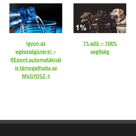
Igyon az
1% adó – 100%
egészségünkre! –
segítség
REpont automatáknál
is támogathatja az
MVGYOSZ-t