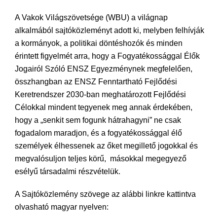
A Vakok Világszövetsége (WBU) a világnap
alkalmából sajtóközleményt adott ki, melyben felhívják
a kormányok, a politikai döntéshozók és minden
érintett figyelmét arra, hogy a Fogyatékossággal Élők
Jogairól Szóló ENSZ Egyezménynek megfelelően,
összhangban az ENSZ Fenntartható Fejlődési
Keretrendszer 2030-ban meghatározott Fejlődési
Célokkal mindent tegyenek meg annak érdekében,
hogy a „senkit sem fogunk hátrahagyni” ne csak
fogadalom maradjon, és a fogyatékossággal élő
személyek élhessenek az őket megillető jogokkal és
megvalósuljon teljes körű, másokkal megegyező
esélyű társadalmi részvételük.
A Sajtóközlemény szövege az alábbi linkre kattintva
olvasható magyar nyelven: