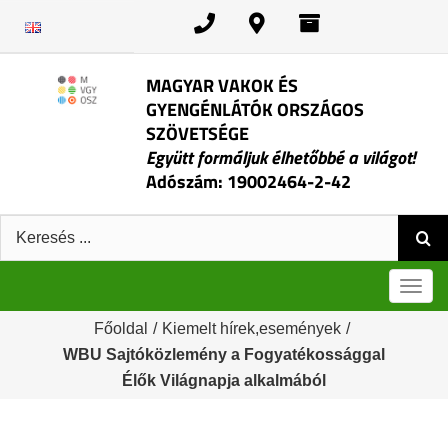
Kihagyás
MAGYAR VAKOK ÉS
GYENGÉNLÁTÓK ORSZÁGOS
SZÖVETSÉGE
Együtt formáljuk élhetőbbé a világot!
Adószám: 19002464-2-42
Keresés:
Men
Főoldal
/
Kiemelt hírek,események
/
WBU Sajtóközlemény a Fogyatékossággal
Élők Világnapja alkalmából