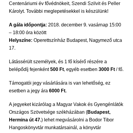
Centenáriumi év fővédnökeit, Szendi Szilvit és Peller
Károlyt. További meglepetésekkel is készülünk!
A gála időpontja:
2018. december 9. vasárnap 15:00
– 18:00 óra között
Helyszíne:
Operettszínház Budapest, Nagymező utca
17.
Látássérült személyek, és 1 fő kísérő részére a
belépődíj fejenként
500 Ft
, egyéb esetben
3000 Ft
/ fő.
Támogatói jegy vásárlására is van lehetőség, ez
esetben a jegy ára
6000 Ft.
A jegyeket kizárólag a Magyar Vakok és Gyengénlátók
Országos Szövetsége székházában (
Budapest,
Hermina út 47.
) lehet megvásárolni a Bodor Tibor
Hangoskönyvtár munkatársainál, a könyvtár