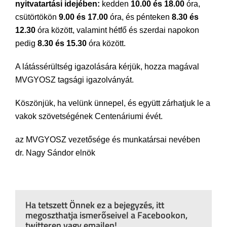
nyitvatartási idejében:
kedden
10.00 és 18.00
óra,
csütörtökön
9.00 és 17.00
óra, és pénteken
8.30 és
12.30
óra között, valamint hétfő és szerdai napokon
pedig
8.30 és 15.30
óra között.
A látássérültség igazolására kérjük, hozza magával
MVGYOSZ tagsági igazolványát.
Köszönjük, ha velünk ünnepel, és együtt zárhatjuk le a
vakok szövetségének Centenáriumi évét.
az MVGYOSZ vezetősége és munkatársai nevében
dr. Nagy Sándor elnök
Ha tetszett Önnek ez a bejegyzés, itt
megoszthatja ismerőseivel a Facebookon,
twitteren vagy emailen!