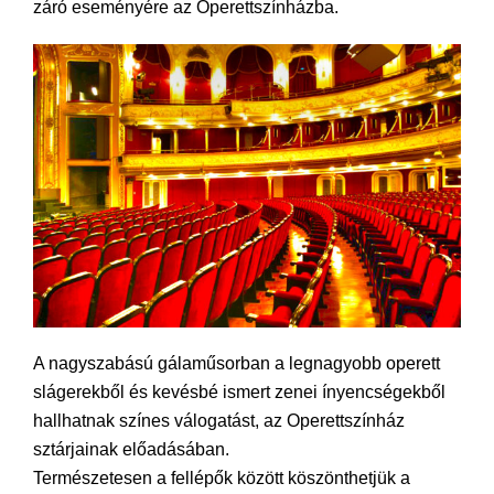
záró eseményére az Operettszínházba.
A nagyszabású gálaműsorban a legnagyobb operett
slágerekből és kevésbé ismert zenei ínyencségekből
hallhatnak színes válogatást, az Operettszínház
sztárjainak előadásában.
Természetesen a fellépők között köszönthetjük a