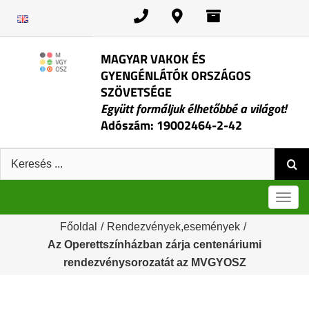
Kihagyás
MAGYAR VAKOK ÉS
GYENGÉNLÁTÓK ORSZÁGOS
SZÖVETSÉGE
Együtt formáljuk élhetőbbé a világot!
Adószám: 19002464-2-42
Keresés:
Men
Főoldal
/
Rendezvények,események
/
Az Operettszínházban zárja centenáriumi
rendezvénysorozatát az MVGYOSZ