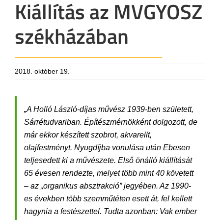
Kiállítás az MVGYOSZ
székházában
2018. október 19.
„A Holló László-díjas művész 1939-ben született,
Sárrétudvariban. Építészmérnökként dolgozott, de
már ekkor készített szobrot, akvarellt,
olajfestményt. Nyugdíjba vonulása után Ebesen
teljesedett ki a művészete. Első önálló kiállítását
65 évesen rendezte, melyet több mint 40 követett
– az
„organikus absztrakció”
jegyében. Az 1990-
es években több szemműtéten esett át, fel kellett
hagynia a festészettel. Tudta azonban: Vak ember