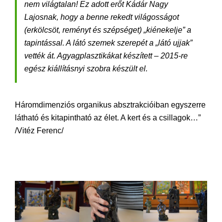
nem világtalan! Ez adott erőt Kádár Nagy
Lajosnak, hogy a benne rekedt világosságot
(erkölcsöt, reményt és szépséget) „kiénekelje” a
tapintással. A látó szemek szerepét a „látó ujjak”
vették át. Agyagplasztikákat készített – 2015-re
egész kiállításnyi szobra készült el.
Háromdimenziós organikus absztrakcióiban egyszerre
látható és kitapintható az élet. A kert és a csillagok…”
/Vitéz Ferenc/